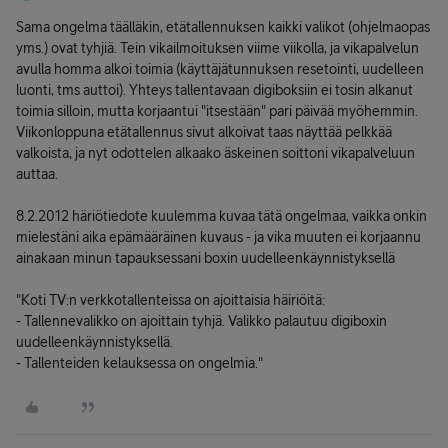
Sama ongelma täälläkin, etätallennuksen kaikki valikot (ohjelmaopas
yms.) ovat tyhjiä. Tein vikailmoituksen viime viikolla, ja vikapalvelun
avulla homma alkoi toimia (käyttäjätunnuksen resetointi, uudelleen
luonti, tms auttoi). Yhteys tallentavaan digiboksiin ei tosin alkanut
toimia silloin, mutta korjaantui "itsestään" pari päivää myöhemmin.
Viikonloppuna etätallennus sivut alkoivat taas näyttää pelkkää
valkoista, ja nyt odottelen alkaako äskeinen soittoni vikapalveluun
auttaa.
8.2.2012 häriötiedote kuulemma kuvaa tätä ongelmaa, vaikka onkin
mielestäni aika epämääräinen kuvaus - ja vika muuten ei korjaannu
ainakaan minun tapauksessani boxin uudelleenkäynnistyksellä
"Koti TV:n verkkotallenteissa on ajoittaisia häiriöitä:
- Tallennevalikko on ajoittain tyhjä. Valikko palautuu digiboxin
uudelleenkäynnistyksellä.
- Tallenteiden kelauksessa on ongelmia."