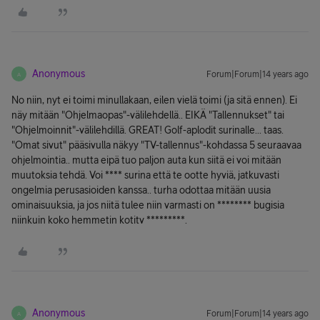
Anonymous
Forum|Forum|14 years ago
A
No niin, nyt ei toimi minullakaan, eilen vielä toimi (ja sitä ennen). Ei
näy mitään "Ohjelmaopas"-välilehdellä.. EIKÄ "Tallennukset" tai
"Ohjelmoinnit"-välilehdillä. GREAT! Golf-aplodit surinalle... taas.
"Omat sivut" pääsivulla näkyy "TV-tallennus"-kohdassa 5 seuraavaa
ohjelmointia.. mutta eipä tuo paljon auta kun siitä ei voi mitään
muutoksia tehdä. Voi **** surina että te ootte hyviä, jatkuvasti
ongelmia perusasioiden kanssa.. turha odottaa mitään uusia
ominaisuuksia, ja jos niitä tulee niin varmasti on ******** bugisia
niinkuin koko hemmetin kotitv *********.
Anonymous
Forum|Forum|14 years ago
A