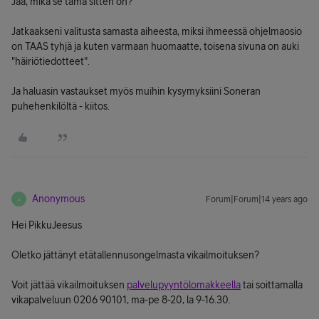
Jaa, mikä se tämä sitten on?
Jatkaakseni valitusta samasta aiheesta, miksi ihmeessä ohjelmaosio
on TAAS tyhjä ja kuten varmaan huomaatte, toisena sivuna on auki
"häiriötiedotteet".
Ja haluasin vastaukset myös muihin kysymyksiini Soneran
puhehenkilöltä - kiitos.
Anonymous
Forum|Forum|14 years ago
A
Hei PikkuJeesus
Oletko jättänyt etätallennusongelmasta vikailmoituksen?
Voit jättää vikailmoituksen
palvelupyyntölomakkeella
tai soittamalla
vikapalveluun 0206 90101, ma-pe 8-20, la 9-16.30.