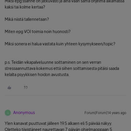
Miksi epg:ssänne on jatkuvasti ja aina vaan sama ohjelma alkamassa
kaksi tai kolme kertaa?
Mikä niistä tallennetaan?
Miten epg VOI toimia noin huonosti?
Miksi sonera ei halua vastata kuin yhteen kysymykseen/topic?
p.s. Teidän vikapalveluunne soittaminen on sen verran
stressaannuttava kokemus että siihen soittamisesta pitäisi saada
kelalta psyykkisen hoidon avustusta.
Anonymous
Forum|Forum|14 years ago
A
Ylen kanavat puuttuvat jälleen 19.5 alkaen eli 5 päivää näkyy.
Oletteko tiivistäneet naurettavan 7 päivän ohjelmaoppaan 5