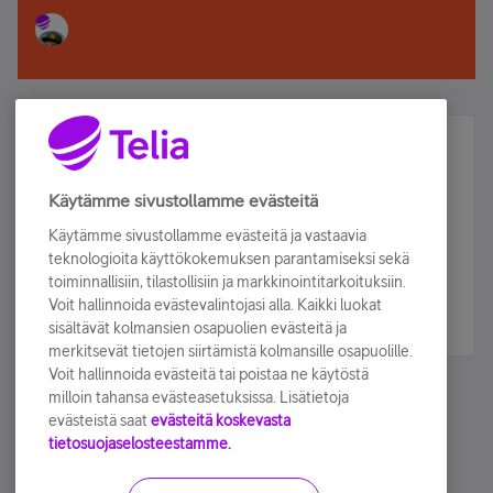
Älä jää paitsi – osallistu ja voita!
Tilaa Telian uutiskirje ja olet mukana arvonnassa.
Käytämme sivustollamme evästeitä
Samalla saat parhaat asiakasedut suoraan
Käytämme sivustollamme evästeitä ja vastaavia
sähköpostiisi.
teknologioita käyttökokemuksen parantamiseksi sekä
toiminnallisiin, tilastollisiin ja markkinointitarkoituksiin.
Voit hallinnoida evästevalintojasi alla. Kaikki luokat
Tilaa nyt
sisältävät kolmansien osapuolien evästeitä ja
merkitsevät tietojen siirtämistä kolmansille osapuolille.
Voit hallinnoida evästeitä tai poistaa ne käytöstä
milloin tahansa evästeasetuksissa. Lisätietoja
evästeistä saat
evästeitä koskevasta
tietosuojaselosteestamme.