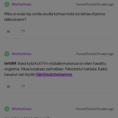
Anonymous
Forum|Forum|14 years ago
A
Miksi ei enää näy omilla sivuilla kohtaa mistä voi laittaa ohjelmia
talletukseen?
Anonymous
Forum|Forum|14 years ago
A
terhi84
: Ikävä kyllä KotiTV:n etätallennuksessa on eilen havaittu
ongelmia. Vikaa korjataan parhaillaan. Pahoittelut haitasta. Kaikki
havaitut viat löydät
Häiriötiedotteistamme
.
Anonymous
Forum|Forum|14 years ago
A