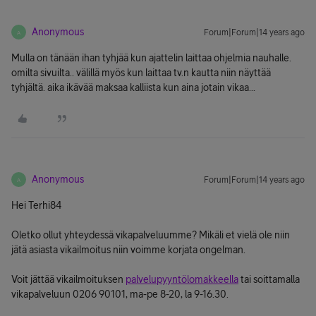
Anonymous
Forum|Forum|14 years ago
A
Mulla on tänään ihan tyhjää kun ajattelin laittaa ohjelmia nauhalle.
omilta sivuilta.. välillä myös kun laittaa tv.n kautta niin näyttää
tyhjältä. aika ikävää maksaa kalliista kun aina jotain vikaa...
Anonymous
Forum|Forum|14 years ago
A
Hei Terhi84
Oletko ollut yhteydessä vikapalveluumme? Mikäli et vielä ole niin
jätä asiasta vikailmoitus niin voimme korjata ongelman.
Voit jättää vikailmoituksen
palvelupyyntölomakkeella
tai soittamalla
vikapalveluun 0206 90101, ma-pe 8-20, la 9-16.30.