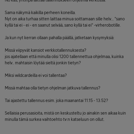
No kas, yritinpä laittaa tallennukseen ohjelmia verkossa.
Sama näkymä kaikilla perheen koneilla.
Nyt on aika turhaa sitten laittaa minua soittamaan sille helv... "sano
kyllä tai ei - ei - en saanut selvää, sano kyllä tai ei" -virherobotille.
Ja kun nyt kerran ollaan pahalla päällä, jatketaan kysymyksiä:
Missä viipyvät kansiot verkkotallennuksesta?
jos ajatellaan että minulla olisi 1200 tallennettua ohjelmaa, kuinka
helv.. mahtaisin löytää sieltä jonkin tietyn?
Miksi wildcardeilla ei voi tallentaa?
Missä mahtaa olla tietyn ohjelman jatkuva tallennus?
Tai ajastettu tallennus esim. joka maanantai 11.15 - 13.52?
Sellaisia perusasioita, mistä on keskusteltu jo ainakin sen aikaa kuin
minulla tämä surkea vaihtoehto tv:n katseluun on ollut.