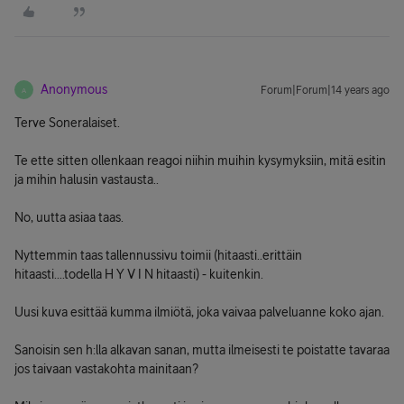
Anonymous
Forum|Forum|14 years ago
A
Terve Soneralaiset.
Te ette sitten ollenkaan reagoi niihin muihin kysymyksiin, mitä esitin
ja mihin halusin vastausta..
No, uutta asiaa taas.
Nyttemmin taas tallennussivu toimii (hitaasti..erittäin
hitaasti....todella H Y V I N hitaasti) - kuitenkin.
Uusi kuva esittää kumma ilmiötä, joka vaivaa palveluanne koko ajan.
Sanoisin sen h:lla alkavan sanan, mutta ilmeisesti te poistatte tavaraa
jos taivaan vastakohta mainitaan?