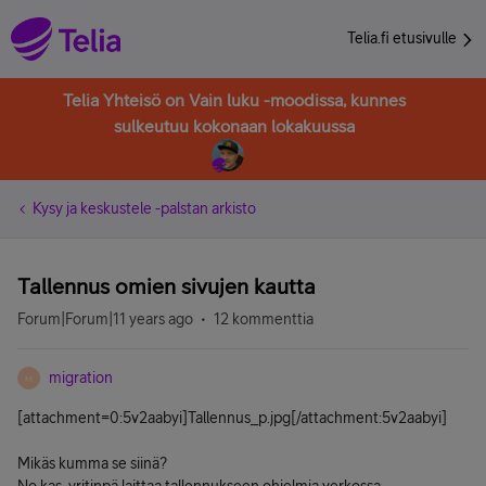
Telia.fi etusivulle
Telia Yhteisö on Vain luku -moodissa, kunnes
sulkeutuu kokonaan lokakuussa
Kysy ja keskustele -palstan arkisto
Tallennus omien sivujen kautta
Forum|Forum|11 years ago
12 kommenttia
migration
M
[attachment=0:5v2aabyi]
Tallennus_p.jpg
[/attachment:5v2aabyi]
Mikäs kumma se siinä?