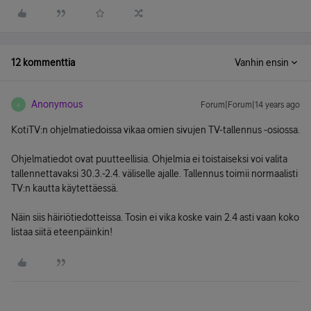
12 kommenttia
Vanhin ensin
Anonymous
Forum|Forum|14 years ago
A
KotiTV:n ohjelmatiedoissa vikaa omien sivujen TV-tallennus -osiossa.
Ohjelmatiedot ovat puutteellisia. Ohjelmia ei toistaiseksi voi valita
tallennettavaksi 30.3.-2.4. väliselle ajalle. Tallennus toimii normaalisti
TV:n kautta käytettäessä.
Näin siis häiriötiedotteissa. Tosin ei vika koske vain 2.4 asti vaan koko
listaa siitä eteenpäinkin!