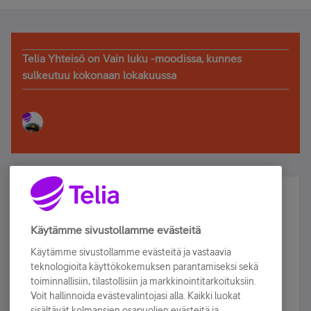
Telia Yhteisö on Vain luku -moodissa, kunnes
sulkeutuu kokonaan lokakuussa
Älä jää paitsi – osallistu ja voita!
Tilaa Telian uutiskirje ja olet mukana arvonnassa.
Käytämme sivustollamme evästeitä
Samalla saat parhaat asiakasedut suoraan
Käytämme sivustollamme evästeitä ja vastaavia
sähköpostiisi.
teknologioita käyttökokemuksen parantamiseksi sekä
toiminnallisiin, tilastollisiin ja markkinointitarkoituksiin.
Voit hallinnoida evästevalintojasi alla. Kaikki luokat
Tilaa nyt
sisältävät kolmansien osapuolien evästeitä ja