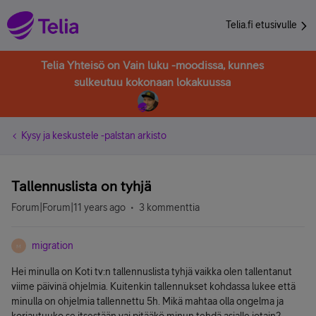
Telia.fi etusivulle
Telia Yhteisö on Vain luku -moodissa, kunnes
sulkeutuu kokonaan lokakuussa
Kysy ja keskustele -palstan arkisto
Tallennuslista on tyhjä
Forum|Forum|11 years ago
3 kommenttia
migration
M
Hei minulla on Koti tv:n tallennuslista tyhjä vaikka olen tallentanut
viime päivinä ohjelmia. Kuitenkin tallennukset kohdassa lukee että
minulla on ohjelmia tallennettu 5h. Mikä mahtaa olla ongelma ja