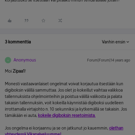
korjautuuko se itsestään vai pitääkö minun tehdä asialle jotain?
3 kommenttia
Vanhin ensin
Anonymous
Forum|Forum|14 years ago
A
Moi
Zipaa1
!
Monesti vastaavanlaiset ongelmat voivat korjautua itsestään kun
digiboksin välillä sammuttaa. Jos olet jo kokeillut vaihtaa valikkoa
tallennuksista ohjelmointeihin ja poistua välillä valikosta ja palata
takaisin tallennuksiin, voit kokeilla käynnistää digiboksi uudelleen
irrottamalla virtajohto n. 10 sekunniksi ja kytkemällä se takaisin. Jos
tämäkään ei auta,
kokeile digiboksin resetoimista.
Jos ongelma ei korjaannu ja se on jatkunut jo kauemmin,
olethan
yhteydessä Vikapalveluumme!