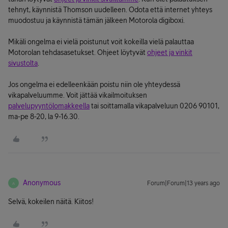
tehnyt, käynnistä Thomson uudelleen. Odota että internet yhteys
muodostuu ja käynnistä tämän jälkeen Motorola digiboxi.
Mikäli ongelma ei vielä poistunut voit kokeilla vielä palauttaa
Motorolan tehdasasetukset. Ohjeet löytyvät
ohjeet ja vinkit
sivustolta
.
Jos ongelma ei edelleenkään poistu niin ole yhteydessä
vikapalveluumme. Voit jättää vikailmoituksen
palvelupyyntölomakkeella
tai soittamalla vikapalveluun 0206 90101,
ma-pe 8-20, la 9-16.30.
Anonymous
Forum|Forum|13 years ago
A
Selvä, kokeilen näitä. Kiitos!