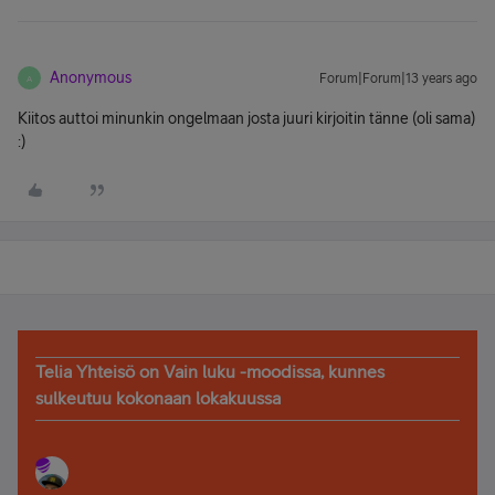
Anonymous
Forum|Forum|13 years ago
A
Kiitos auttoi minunkin ongelmaan josta juuri kirjoitin tänne (oli sama)
:)
Telia Yhteisö on Vain luku -moodissa, kunnes
sulkeutuu kokonaan lokakuussa