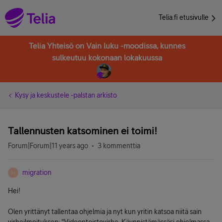
Telia.fi etusivulle
Telia Yhteisö on Vain luku -moodissa, kunnes
sulkeutuu kokonaan lokakuussa
Kysy ja keskustele -palstan arkisto
Tallennusten katsominen ei toimi!
Forum|Forum|11 years ago
3 kommenttia
migration
M
Hei!
Olen yrittänyt tallentaa ohjelmia ja nyt kun yritin katsoa niitä sain