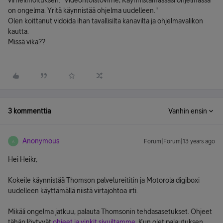
virheilmoituksen: "Videontoistovirhe, Käynnistämässäsi ohjelmassa
on ongelma. Yritä käynnistää ohjelma uudelleen."
Olen koittanut vidoida ihan tavallisilta kanavilta ja ohjelmavalikon
kautta.
Missä vika??
3 kommenttia
Vanhin ensin
Anonymous
Forum|Forum|13 years ago
A
Hei Heikr,
Kokeile käynnistää Thomson palvelureititin ja Motorola digiboxi
uudelleen käyttämällä niistä virtajohtoa irti.
Mikäli ongelma jatkuu, palauta Thomsonin tehdasasetukset. Ohjeet
tähän löytyvät
ohjeet ja vinkit sivuiltamme
. Kun olet palautuksen