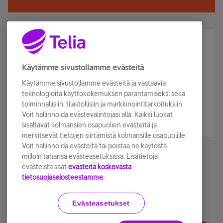
Älä jää paitsi – osallistu ja voita!
Tilaa Telian uutiskirje ja olet mukana arvonnassa.
Käytämme sivustollamme evästeitä
Samalla saat parhaat asiakasedut suoraan
Käytämme sivustollamme evästeitä ja vastaavia
sähköpostiisi.
teknologioita käyttökokemuksen parantamiseksi sekä
toiminnallisiin, tilastollisiin ja markkinointitarkoituksiin.
Voit hallinnoida evästevalintojasi alla. Kaikki luokat
Tilaa nyt
sisältävät kolmansien osapuolien evästeitä ja
merkitsevät tietojen siirtämistä kolmansille osapuolille.
Voit hallinnoida evästeitä tai poistaa ne käytöstä
milloin tahansa evästeasetuksissa. Lisätietoja
evästeistä saat
evästeitä koskevasta
tietosuojaselosteestamme.
Käyttöehdot
Accessibility statement
Evästeasetukset