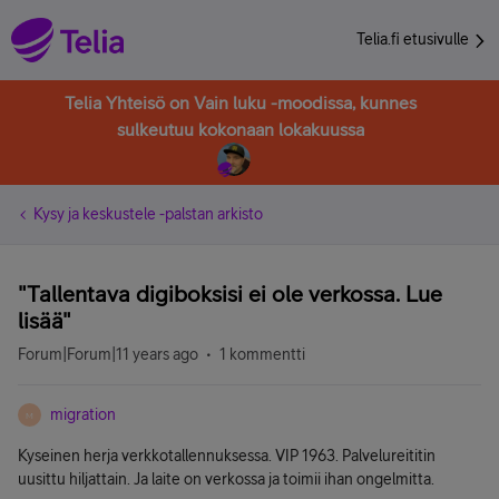
Telia.fi etusivulle
Telia Yhteisö on Vain luku -moodissa, kunnes
sulkeutuu kokonaan lokakuussa
Kysy ja keskustele -palstan arkisto
"Tallentava digiboksisi ei ole verkossa. Lue
lisää"
Forum|Forum|11 years ago
1 kommentti
migration
M
Kyseinen herja verkkotallennuksessa. VIP 1963. Palvelureititin
uusittu hiljattain. Ja laite on verkossa ja toimii ihan ongelmitta.