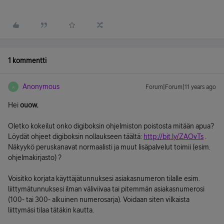
1 kommentti
Anonymous
Forum|Forum|11 years ago
A
Hei
ouow
,
Oletko kokeilut onko digiboksin ohjelmiston poistosta mitään apua?
Löydät ohjeet digiboksin nollaukseen täältä:
http://bit.ly/ZAOvTs
.
Näkyykö peruskanavat normaalisti ja muut lisäpalvelut toimii (esim.
ohjelmakirjasto) ?
Voisitko korjata käyttäjätunnuksesi asiakasnumeron tilalle esim.
liittymätunnuksesi ilman väliviivaa tai pitemmän asiakasnumerosi
(100- tai 300- alkuinen numerosarja). Voidaan siten vilkaista
liittymäsi tilaa tätäkin kautta.