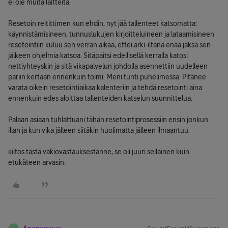
ei ole muita laitteita.
Resetoin reitittimen kun ehdin, nyt jää tallenteet katsomatta:
käynnistämisineen, tunnuslukujen kirjoitteluineen ja lataamisineen
resetointiin kuluu sen verran aikaa, ettei arki-iltana enää jaksa sen
jälkeen ohjelmia katsoa. Sitäpaitsi edellisellä kerralla katosi
nettiyhteyskin ja sitä vikapalvelun johdolla asennettiin uudelleen
pariin kertaan ennenkuin toimi. Meni tunti puhelimessa. Pitänee
varata oikein resetointiaikaa kalenteriin ja tehdä resetointi aina
ennenkuin edes aloittaa tallenteiden katselun suunnittelua.
Palaan asiaan tuhlattuani tähän resetointiprosessiin ensin jonkun
illan ja kun vika jälleen siitäkin huolimatta jälleen ilmaantuu.
kiitos tästä vakiovastauksestanne, se oli juuri sellainen kuin
etukäteen arvasin.