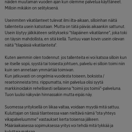
näiden muutaman vuoden ajan kun olemme palvelua käyttäneet.
Milloin mikäkin on selityksenä.
Useinmiten vikatilanteet tulevat ilmi ilta-aikaan, silloinhan näitä
tallenteita usein katsotaan. Mutta on tätä päiväs aikaankin sattunut.
Usein löytyy jälkikäteen selitykseksi "tilapäinen vikatilanne", joka toki
on täysin mahdollista, en sitä kiellä. Tuntuu vaan kovin usein olevan
näitä "tilapäisiä vikatilanteita".
Kuten aiemmin olen todennut: jos tallenteita ei voi katsoa silloin kun
se itselle sopii, syystä tai toisesta johtuen, palvelu ei silloin toimi niin
kuin sen annetaan ymmärtää toimivan.
Kun jatkuvasti on ongelmia vuodesta toiseen, boksista /
resetoinneista tms. riippumatta, niin palvelua olisi syytä
markkinoidakin rehellisesti sellaisena "toimii jos toimii"-palveluna.
Tuon luulisi näkyvän hinnassakin mutta eipäs näy.
Suomessa yrityksellä on liikaa valtaa, voidaan myydä mitä sattuu.
Kuluttajan on tässä tilanteessa vaan nieltävä nämä "ota yhteys
vikapalveluumme" vastaukset kerta toisensa jälkeen.
Määräaikaisessa sopimuksessa yritys voi tehdä mitä tykkää ja
kuluttaja maksaa...