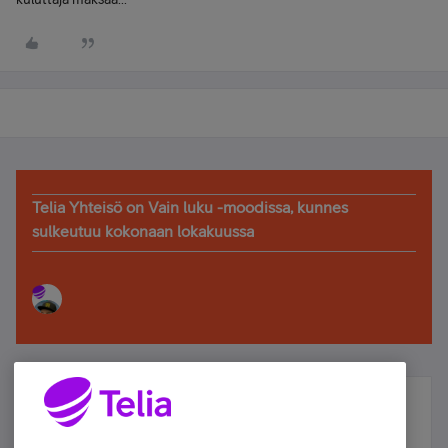
Telia Yhteisö on Vain luku -moodissa, kunnes
sulkeutuu kokonaan lokakuussa
Älä jää paitsi – osallistu ja voita!