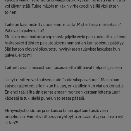
kahden välein. Tallenteita ei välillä löydy. Nyt kun ne löytyvät, niitä ei
voi käynnistää. Tulee milloin mikäkin virhekoodi, välillä yksi sitten
toinen.
Laite on käynnistetty uudelleen, ei auta. Mistäs tässä maksetaan?
Pätkivästä palvelusta?
Mulla on määräaikaista sopimusta jäljellä vielä pari kuukautta, ja tämä
roskapaketti lähtee palauteuksena samantien kun sopimus päättyy.
Silti katson olevani oikeutettu hyvitykseen tulevista laskuista kun
palvelu ei toimi.
Laitteet ovat ilmeisesti sen tasoisia, että tilttaavat helposti ja usein.
Ja nyt ei sitten vastauksena tule "soita vikapalveluun". Mä haluan
katsoa tallenteet silloin kun haluan, enkä silloin kun viat on korjattu.
En ehdi täällä iltaisin asentelemaan moneen kertaan laitetta luuri
kädessä ja tuki siellä puhelun toisessa päässä.
Eli hyvistystä odotan ja ratkaisua tähän ajoittain toistuvaan
ongelmaan. Viimeksi ottaessani yhteyttä en saanut apua. Josko nyt
sitten?!