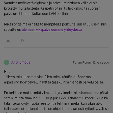
Varmista myös että digiboxin ja palvelureitittimen väliin ei ole
kytketty muita laitteita. Kaapelin pitäisi tulla digiboxilta suoraan
palvelureitittimen keltaiseen LAN porttiin.
Mikäli ongelma ei näillä toimenpiteillä poistu tai uusiutuu usein, niin
suosittelen
olemaan vikapalveluumme yhteydessä
.
Anonymous
Forum|Forum|12 years ago
A
Hei,
Jälleen toistuu samat viat. Eilen toimi, tänään ei. Soneran
arpajais"viihde"palvelu näyttää taas kuinka hienosti palvelu pelaa.
En tarkkaan muista mitä vikakoodeja viimeksi oli, siis muutama päivä
sitten, mutta ainakin 521, 100 ja joku 7xx. Tänään tuli koodi 521, eikä
tallenteita löydy. Tuota resetointia tehtiin viimeksi kun vikaa alkoi
tulla usein, ei auttanut. Laite on ohjeiden mukaisesti kytketty, välissä