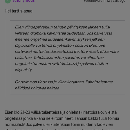
Anonymous
Forum|Forum|12 years ago
A
Hei
tarttis-apua
Eilen viihdepalveluun tehdyn päivityksen jälkeen tulisi
viihteen digiboksi käynnistää uudestaan. Jos palvelussa
ilmenee ongelmia uudelleenkäynnistyksen jälkeen,
digiboksille voi tehdä ohjelmiston poiston (Remove
software) mutta tehdasasetuksia (factory reset) EI kannata
palauttaa. Tehdasasetusten palautus voi aiheuttaa
ongelmia tunnusten syöttämisessä ja palvelu ei siten
käynnisty.
Ongelma on tiedossa ja vikaa korjataan. Pahoittelemme
häiriöstä koituvaa haittaa
Eilen klo 21-23 välillä tallenteissa ja ohjelmakirjastoissa oli yleistä
ongelmaa jonka aikana ne ei toimineet. Tänään kaikki tulisi toimia
normaalisti! Jos palvelu ei kuitenkaan toimi nuiden ylläolevien