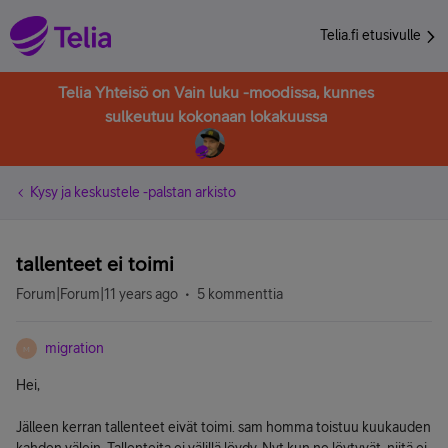
Telia.fi etusivulle
Telia Yhteisö on Vain luku -moodissa, kunnes
sulkeutuu kokonaan lokakuussa
Kysy ja keskustele -palstan arkisto
tallenteet ei toimi
Forum|Forum|11 years ago
5 kommenttia
migration
M
Hei,
Jälleen kerran tallenteet eivät toimi. sam homma toistuu kuukauden