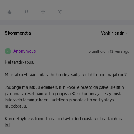
5 kommenttia
Vanhin ensin
Anonymous
Forum|Forum|12 years ago
A
Hei tarttis-apua,
Muistatko yhtään mitä virhekoodeja sait ja vieläkö ongelma jatkuu?
Jos ongelma jatkuu edelleen, niin kokeile resetoida palvelureititin
painamalla reset painiketta pohjassa 30 sekunnin ajan. Käynnistä
laite vielä tämän jälkeen uudelleen ja odota että nettiyhteys
muodostuu.
Kun nettiyhteys toimii taas, niin käytä digiboxista vielä virtajohtoa
irti.