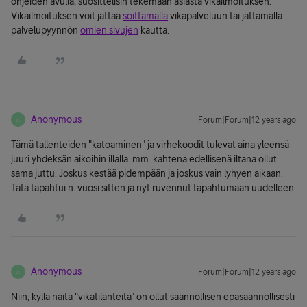
ohjeiden avulla, suosittelisin tekemään asiasta vikailmoituksen.
Vikailmoituksen voit jättää
soittamalla
vikapalveluun tai jättämällä
palvelupyynnön
omien sivujen
kautta.
Anonymous
Forum|Forum|12 years ago
A
Tämä tallenteiden "katoaminen" ja virhekoodit tulevat aina yleensä
juuri yhdeksän aikoihin illalla. mm. kahtena edellisenä iltana ollut
sama juttu. Joskus kestää pidempään ja joskus vain lyhyen aikaan.
Tätä tapahtui n. vuosi sitten ja nyt ruvennut tapahtumaan uudelleen
Anonymous
Forum|Forum|12 years ago
A
Niin, kyllä näitä "vikatilanteita" on ollut säännöllisen epäsäännöllisesti