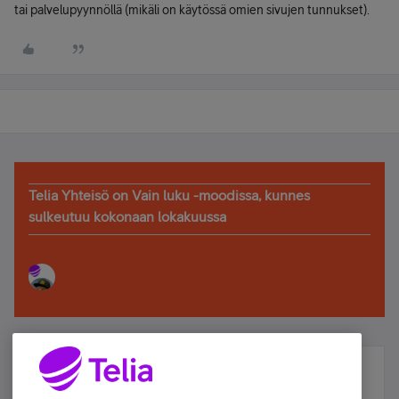
tai palvelupyynnöllä (mikäli on käytössä omien sivujen tunnukset).
Telia Yhteisö on Vain luku -moodissa, kunnes
sulkeutuu kokonaan lokakuussa
Älä jää paitsi – osallistu ja voita!