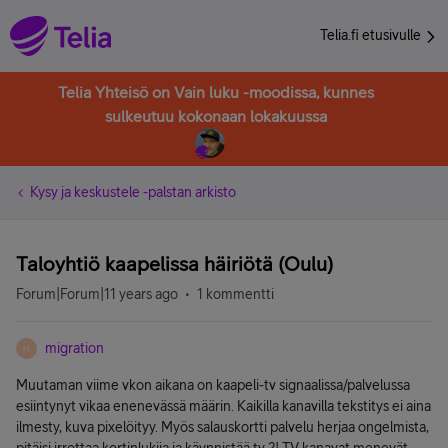
Telia.fi etusivulle
Telia Yhteisö on Vain luku -moodissa, kunnes
sulkeutuu kokonaan lokakuussa
Kysy ja keskustele -palstan arkisto
Taloyhtiö kaapelissa häiriötä (Oulu)
Forum|Forum|11 years ago
1 kommentti
migration
M
Muutaman viime vkon aikana on kaapeli-tv signaalissa/palvelussa
esiintynyt vikaa enenevässä määrin. Kaikilla kanavilla tekstitys ei aina
ilmesty, kuva pixelöityy. Myös salauskortti palvelu herjaa ongelmista,