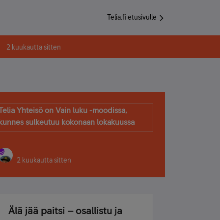
Telia.fi etusivulle
2 kuukautta sitten
Telia Yhteisö on Vain luku -moodissa,
kunnes sulkeutuu kokonaan lokakuussa
2 kuukautta sitten
Älä jää paitsi – osallistu ja