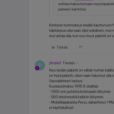
soittaa maksuttomaan myyntipalvel
palvelut käyttöösi.
Kerkesin hommata jo teidän kautta tuon No
talvitarjous olisi vaan ollut edullinen, mut m
mut antaa olla, kun nuo muut paketit on tur
Tykkää
pitopeli
Faxaaja
P
Nuo teidän paketit on vähän turhan kalliita
on hyvä paketti, olisin vaan halunnut olla te
Saunalahteen tarjous.
Kuukausimaksu 19,90 € sisältää:
- 1000 min puhetta kotimaisiin liittymiin
- 500 tekstiviestiä kaikkiin liittymiin
- Mobiililaajakaista Perus, datayhteys 1 Mbi
ei käyttökattoa!.