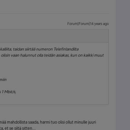
Forum|Forum|14 years ago
lliita, taidan siirtää numeron Telefinlandilta
, olisin vaan halunnut olla teidän asiakas, kun on kaikki muut
miin
 1 Mbit/s,
enää mahdollista saada, harmi tuo olisi ollut minulle juuri
 et se siitä sitten....