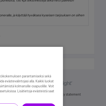
 puheluita, 150 kpl tekstiviestejä sekä netti palvelun
Soneralle, ja käyttää hyväksesi kyseisen tarjouksen on siihen
.
yttökokemuksen parantamiseksi sekä
oida evästevalintojasi alla. Kaikki luokat
irtämistä kolmansille osapuolille. Voit
asetuksissa. Lisätietoja evästeistä saat
Käyttöehdot
Accessibility statement