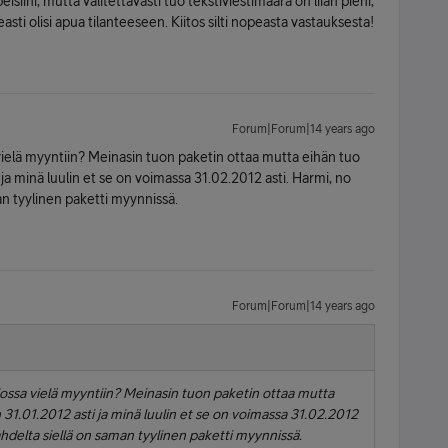
isiini, mutta valitettavasti tuo tekstiviestimäärä on liian pieni,
sti olisi apua tilanteeseen. Kiitos silti nopeasta vastauksesta!
Forum|Forum|14 years ago
vielä myyntiin? Meinasin tuon paketin ottaa mutta eihän tuo
 ja minä luulin et se on voimassa 31.02.2012 asti. Harmi, no
an tyylinen paketti myynnissä.
Forum|Forum|14 years ago
lossa vielä myyntiin? Meinasin tuon paketin ottaa mutta
n 31.01.2012 asti ja minä luulin et se on voimassa 31.02.2012
ahdelta siellä on saman tyylinen paketti myynnissä.