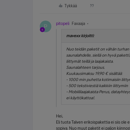
Tykkää
pitopeli
Faxaaja
P
mavexx kirjoitti:
Nuo teidän paketit on vähän turhan ka
saunalahdelle, siellä on hyvä paketti
liittymät teillä ja laajakaista.
Saunalahteen tarjous.
Kuukausimaksu 19,90 € sisältää:
- 1000 min puhetta kotimaisiin liitty
- 500 tekstiviestiä kaikkiin liittymiin
- Mobiililaajakaista Perus, datayhteys
ei käyttökattoa!.
Hei,
Eli tuota Talven erikoispakettia ei siis ole 
sopiva. Nuo muut paketit ei paljon kiinnosta,