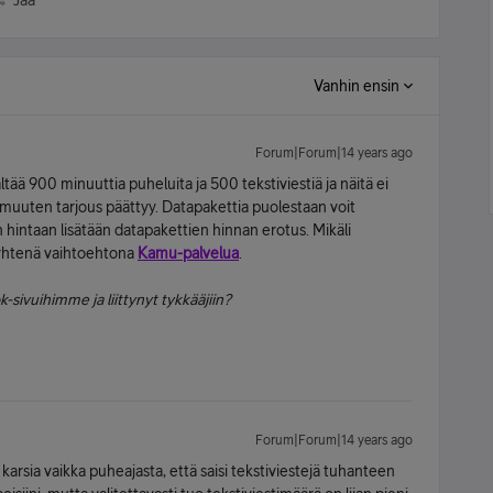
Jaa
Vanhin ensin
Forum|Forum|14 years ago
ltää 900 minuuttia puheluita ja 500 tekstiviestiä ja näitä ei
uuten tarjous päättyy. Datapakettia puolestaan voit
 hintaan lisätään datapakettien hinnan erotus. Mikäli
lla yhtenä vaihtoehtona
Kamu-palvelua
.
-sivuihimme ja liittynyt tykkääjiin?
Forum|Forum|14 years ago
 karsia vaikka puheajasta, että saisi tekstiviestejä tuhanteen