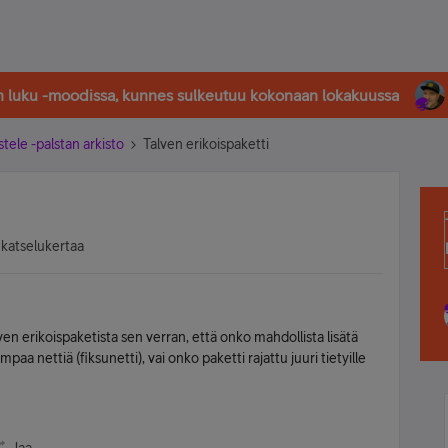
in luku -moodissa, kunnes sulkeutuu kokonaan lokakuussa
stele -palstan arkisto
Talven erikoispaketti
 katselukertaa
en erikoispaketista sen verran, että onko mahdollista lisätä
mpaa nettiä (fiksunetti), vai onko paketti rajattu juuri tietyille