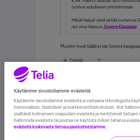
€/kk. Paketti sisältää: 600 minuuttia
tuohon edulliseen yhteishintaan .
Mikäli haluat vielä siirtää numerosi 
nyt oiva tilaisuus
Sonera Kaupassa
Muuten hyvä täällä ei ole Sonera kauppaa
Tykkää
Käytämme sivustollamme evästeitä
Käytämme sivustollamme evästeitä ja vastaavia teknologioita kä
toiminnallisiin, tilastollisiin ja markkinointitarkoituksiin. Voit hallinn
sisältävät kolmansien osapuolien evästeitä ja merkitsevät tietojen si
hallinnoida evästeitä tai poistaa ne käytöstä milloin tahansa eväste
evästeitä koskevasta tietosuojaselosteestamme.