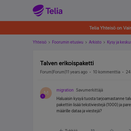
Telia Yhteisö on Va
Yhteisö
Foorumin etusivu
Arkisto
Kysy ja kesku
Talven erikoispaketti
Forum|Forum|11 years ago
10 kommenttia
24
migration
Savumerkittäjä
M
Haluaisin kysyä tuosta tarjoamastanne talv
pakettiin lisää tekstiviestejä (1000) ja pare
määrille dataa ja viestejä?