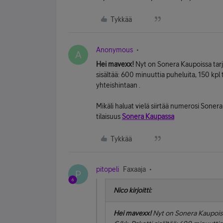
Tykkää
Anonymous
A
Hei mavexx!
Nyt on Sonera Kaupoissa tarjo
sisältää: 600 minuuttia puheluita, 150 kpl
yhteishintaan .
Mikäli haluat vielä siirtää numerosi Sonera
tilaisuus
Sonera Kaupassa
Tykkää
pitopeli
Faxaaja
P
Nico kirjoitti:
Hei mavexx!
Nyt on Sonera Kaupoissa