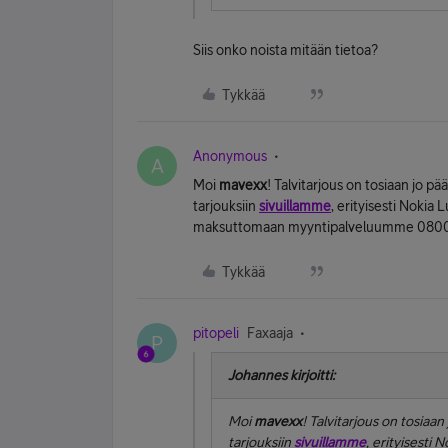
Siis onko noista mitään tietoa?
Tykkää
Anonymous
A
Moi
mavexx
! Talvitarjous on tosiaan jo p
tarjouksiin
sivuillamme
, erityisesti Nokia 
maksuttomaan myyntipalveluumme 0800 13
Tykkää
pitopeli
Faxaaja
P
Johannes kirjoitti:
Moi
mavexx
! Talvitarjous on tosiaa
tarjouksiin
sivuillamme
, erityisesti