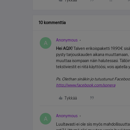
Tykkää
10 kommenttia
Anonymous
A
Hei AQX!
Talven erikoispaketti 19,90€ sisä
pysty tarjouskauden aikana muuttamaan, m
muuttaa isompaan näin halutessasi. Tällöin
tekstiviestit ei riitä käyttöösi, vois ajate
Ps. Olethan sinäkin jo tutustunut Facebook
http://www.facebook.com/sonera
Tykkää
Anonymous
A
Luultavasti ei ole siis myös mahdollisuutta