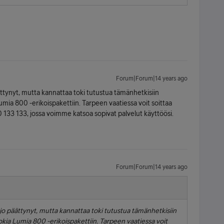
Forum|Forum|14 years ago
äättynyt, mutta kannattaa toki tutustua tämänhetkisiin
Lumia 800 -erikoispakettiin. Tarpeen vaatiessa voit soittaa
3 133, jossa voimme katsoa sopivat palvelut käyttöösi.
Forum|Forum|14 years ago
n jo päättynyt, mutta kannattaa toki tutustua tämänhetkisiin
 Nokia Lumia 800 -erikoispakettiin. Tarpeen vaatiessa voit