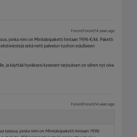
Forum|Forum|14 years ago
us, jonka nimi on Minitalvipaketti hintaan 19,96 €/kk. Paketti
 tekstiviestejä sekä netti palvelun tuohon edulliseen
lle, ja käyttää hyväksesi kyseisen tarjouksen on siihen nyt oiva
Forum|Forum|14 years ago
 tarjous, jonka nimi on Minitalvipaketti hintaan 19,96