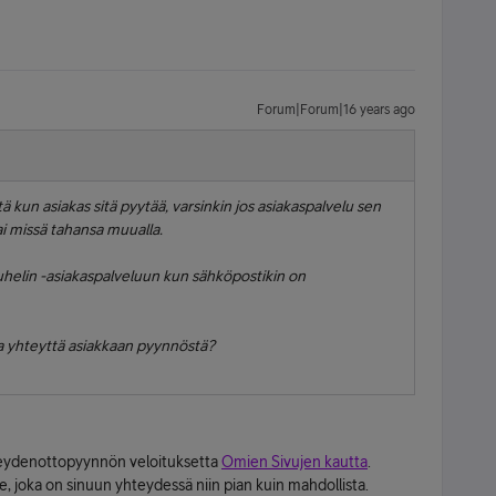
Forum|Forum|16 years ago
tä kun asiakas sitä pyytää, varsinkin jos asiakaspalvelu sen
ai missä tahansa muualla.
puhelin -asiakaspalveluun kun sähköpostikin on
a yhteyttä asiakkaan pyynnöstä?
teydenottopyynnön veloituksetta
Omien Sivujen kautta
.
e, joka on sinuun yhteydessä niin pian kuin mahdollista.