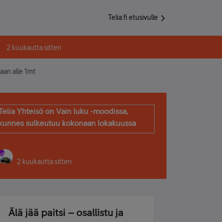
Telia.fi etusivulle
2 kuukautta sitten
aan alle 1mt
Telia Yhteisö on Vain luku -moodissa,
kunnes sulkeutuu kokonaan lokakuussa
2 kuukautta sitten
Älä jää paitsi – osallistu ja