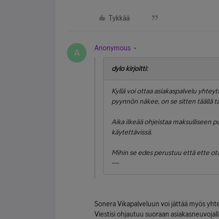
Tykkää
Anonymous
A
dylo kirjoitti:
Kyllä voi ottaa asiakaspalvelu yhteyt
pyynnön näkee, on se sitten täällä t
Aika ilkeää ohjeistaa maksulliseen 
käytettävissä.
Mihin se edes perustuu että ette ot
---
Sonera Vikapalveluun voi jättää myös yh
Viestisi ohjautuu suoraan asiakasneuvojall