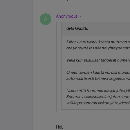
Anonymous
A
dylo kirjoitti:
Kiitos Lauri vastauksesta mutta en s
ota yhteyttä jos näette yhteydenot
Vielä kun asiakkaat tarjoavat numero
Omien sivujen kautta voi olla monip
automaattisesti toimiva ongelmanratk
Uskon että foorumin kävijät jotka j
Soneran asiakaspalvelua joten suuremp
vaikkapa soneran laskun yhteydessä.
Hei,