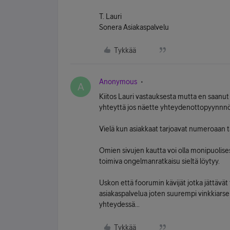
T. Lauri
Sonera Asiakaspalvelu
Tykkää
Anonymous
A
Kiitos Lauri vastauksesta mutta en saanut
yhteyttä jos näette yhteydenottopyynnnö
Vielä kun asiakkaat tarjoavat numeroaan ta
Omien sivujen kautta voi olla monipuolise
toimiva ongelmanratkaisu sieltä löytyy.
Uskon että foorumin kävijät jotka jättäv
asiakaspalvelua joten suurempi vinkkiarsena
yhteydessä...
Tykkää