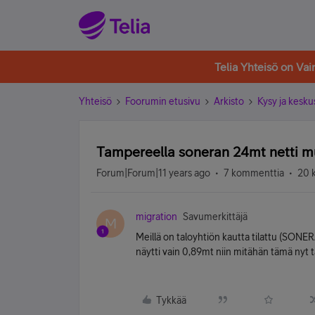
Telia Yhteisö on Va
Yhteisö
Foorumin etusivu
Arkisto
Kysy ja kesku
Tampereella soneran 24mt netti mu
Forum|Forum|11 years ago
7 kommenttia
20 
migration
Savumerkittäjä
M
Meillä on taloyhtiön kautta tilattu (SON
näytti vain 0,89mt niin mitähän tämä nyt
Tykkää