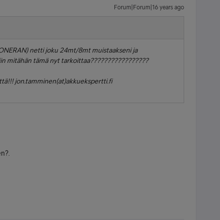
Forum|Forum|16 years ago
 (SONERAN) netti joku 24mt/8mt muistaakseni ja
iin mitähän tämä nyt tarkoittaa?????????????????
tä!!! jon.tamminen(at)akkuekspertti.fi
en?.