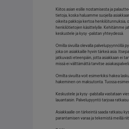
Kiitos asian esille nostamisesta ja palautte
tietoja, koska haluamme suojella asiakkaan 
oikeita pakkoja kertoa henkilötunnuksia, 
henkilötietojen käsittelylle. Kehitämme ja
keskustele ja kysy -palstan yhteydessä.
Omilla sivuilla olevalla palvelupyynnöllä 
joka on asiakkaille hyvin tärkeä asia. Itse
jatkuvasti eteenpäin, jotta asiakkaan ei tar
missä ei välttämättä tarvitse asiakaspalve
Omilta sivuilta voit esimerkiksi hakea las
hakeminen on maksutonta. Tuossa esimerkki
Keskustele ja kysy -palstalla vastataan vi
lauantaisin. Palvelupyyntö tarjoaa ratkais
Asiakkaalle on tärkeintä saada ratkaisu 
parantamisen varaa ja tekemistä meillä riit