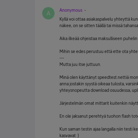
Anonymous
A
Kyllä voi ottaa asiakaspalvelu yhteyttä kun
näkee, on se sitten täällä tai missä tahans
Aika ilkeää ohjeistaa maksulliseen puhelin
Mihin se edes perustuu että ette ota yht
---
Mutta juu itse juttuun.
Minä olen käyttänyt speedtest.nettiä m
anna jostakin syystä oikeaa tulosta, vars
yhteysnopeutta download osuudessa, uplo
Järjestelmän omat mittarit kuitenkin näyt
En ole jaksanut perehtyä tuohon flash tot
Kun saman testin ajaa langalla niin testi 
kasvavat :)