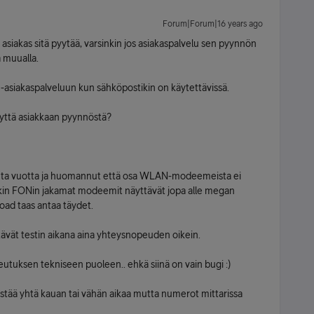
Forum|Forum|16 years ago
 asiakas sitä pyytää, varsinkin jos asiakaspalvelu sen pyynnön
a muualla.
 -asiakaspalveluun kun sähköpostikin on käytettävissä.
eyttä asiakkaan pyynnöstä?
onta vuotta ja huomannut että osa WLAN-modeemeista ei
inkin FONin jakamat modeemit näyttävät jopa alle megan
ad taas antaa täydet.
tävät testin aikana aina yhteysnopeuden oikein.
eutuksen tekniseen puoleen.. ehkä siinä on vain bugi :)
kestää yhtä kauan tai vähän aikaa mutta numerot mittarissa