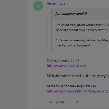
Anonymous
A
jontamminen kirjoitti:
Meillä on taloyhtiön kautta tilattu
speedtest.com näytti vain 0,89mt n
Ottakaahan asiakaspalvelusta yhteyt
niin kerron tarkemmin!
Oletko kokeillut tota?
http://www.speedtest.net/
Millä yhteydellä se adsl boxi ottaa yhteyd
Mitäs toi sanoo max nopeudeksi?
http://www.speedguide.net/analyzer.php
Tykkää