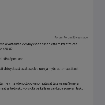
Forum|Forum|16 years ago
 vielä vastausta kysymykseen siihen että miksi ette ota
n täällä?
i sähköpostiaan...
sti yhteydessä asiakaspalveluun ja myös automaattisesti
ät tänne yhteydenottopyynnön pitävät tätä osana Soneran
ali ja tietoisku voisi olla paikallaan vaikkapa soneran laskun