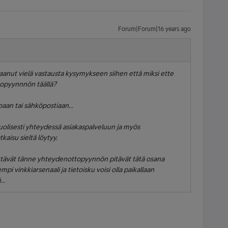
Forum|Forum|16 years ago
aanut vielä vastausta kysymykseen siihen että miksi ette
topyynnnön täällä?
aan tai sähköpostiaan...
uolisesti yhteydessä asiakaspalveluun ja myös
aisu sieltä löytyy.
ättävät tänne yhteydenottopyynnön pitävät tätä osana
i vinkkiarsenaali ja tietoisku voisi olla paikallaan
..