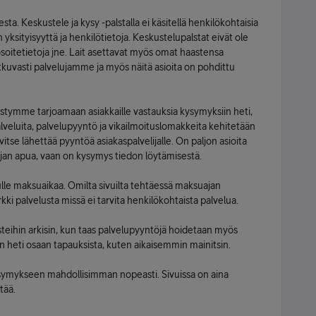
esta. Keskustele ja kysy -palstalla ei käsitellä henkilökohtaisia
yksityisyyttä ja henkilötietoja. Keskustelupalstat eivät ole
osoitetietoja jne. Lait asettavat myös omat haastensa
tkuvasti palvelujamme ja myös näitä asioita on pohdittu
pystymme tarjoamaan asiakkaille vastauksia kysymyksiin heti,
palveluita, palvelupyyntö ja vikailmoituslomakkeita kehitetään
vitse lähettää pyyntöä asiakaspalvelijalle. On paljon asioita
lijan apua, vaan on kysymys tiedon löytämisestä.
kulle maksuaikaa. Omilta sivuilta tehtäessä maksuajan
 palvelusta missä ei tarvita henkilökohtaista palvelua.
esteihin arkisin, kun taas palvelupyyntöjä hoidetaan myös
un heti osaan tapauksista, kuten aikaisemmin mainitsin.
kysymykseen mahdollisimman nopeasti. Sivuissa on aina
tää.