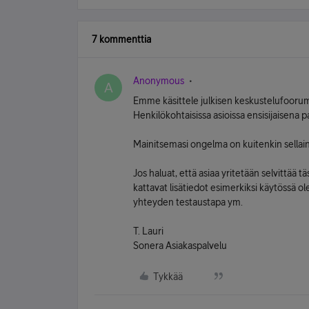
7 kommenttia
Anonymous
A
Emme käsittele julkisen keskustelufoorum
Henkilökohtaisissa asioissa ensisijaisena 
Mainitsemasi ongelma on kuitenkin sellai
Jos haluat, että asiaa yritetään selvittää 
kattavat lisätiedot esimerkiksi käytössä o
yhteyden testaustapa ym.
T. Lauri
Sonera Asiakaspalvelu
Tykkää