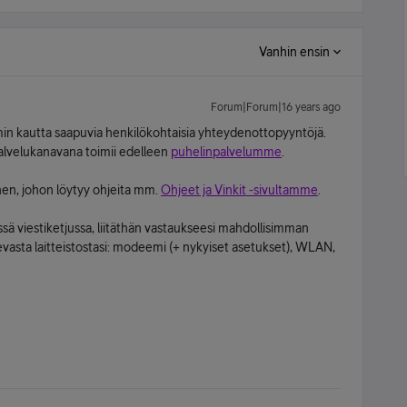
Vanhin ensin
Forum|Forum|16 years ago
in kautta saapuvia henkilökohtaisia yhteydenottopyyntöjä.
palvelukanavana toimii edelleen
puhelinpalvelumme
.
nen, johon löytyy ohjeita mm.
Ohjeet ja Vinkit -sivultamme
.
tässä viestiketjussa, liitäthän vastaukseesi mahdollisimman
levasta laitteistostasi: modeemi (+ nykyiset asetukset), WLAN,