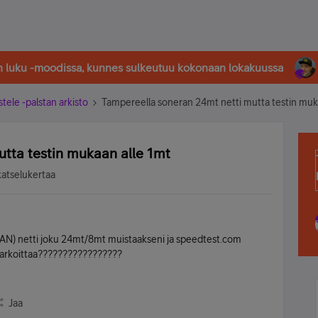
in luku -moodissa, kunnes sulkeutuu kokonaan lokakuussa
stele -palstan arkisto
Tampereella soneran 24mt netti mutta testin muk
tta testin mukaan alle 1mt
katselukertaa
ERAN) netti joku 24mt/8mt muistaakseni ja speedtest.com
 tarkoittaa?????????????????
Jaa