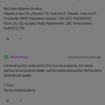
Nyt tulee tälläinen ilmoitus:
Palvelin ei tue SSL-yhteyttä. Tili: 'mail.inet.fi', Palvelin: 'mail.inet.fi',
Protokolla: SMTP, Palvelimen vastaus: '250 SIZE 100000000',
Portti: 25, SSL-suojattu: Kyllä, Palvelinvirhe: 250, Virhenumero:
0x800CCC7D
Anonymous
Forum|Forum|16 years ago
A
Lähtevän postin osalta portti 25 ei tue ssl-suojausta. Jos haluat
asettaa ssl-suojauksen päälle, vaihda ohjelmasta portiksi 465 ja aseta
autentikointi päälle.
T. Panu
Sonera Asiakaspalvelu