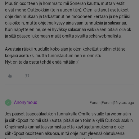
Muutin osoitteen ja homma toimii Soneran kautta, mutta viestit
eivät mene Outlookkiin (tein uuden tilin). Olen laittanut asetukset
ohjeiden mukaan ja tarkastanut ne moooneen kertaan ja ne pitäisi
olla oikein, mutta ohjelma kysyy aina vaan tunnuksia ja salasanaa.
Kun näpyttelen ne, se ei hyväksy salasanaa vaikka sen pitäisi olla ok
ja sillä pääsee lukemaan mailit omilta sivuilta sekä webmailista.
Avustaja räiskii ruudulle koko ajan ja olen kokeillut sitäkin että se
korjaisi asetuks, mutta tunnistautuminen ei onnistu.
Nyt en taida osata tehdä enää mitään :(
Anonymous
Forum|Forum|16 years ago
A
Jos pääset lisäpostilaatikon tunnuksilla Omille sivuille tai webmailiin
ja sähköposti toimii sitä kautta, pitäisi sen toimia kyllä Outlookissakin.
Ohjelmasta kannattaa varmistaa että käyttäjätunnuksena ei ole
sähköpostiosoitteen alkuosa, mitä ohjelmat yleensä oletuksena