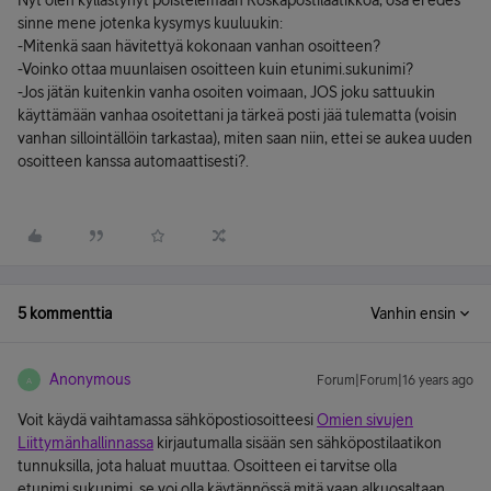
Nyt olen kyllästynyt poistelemaan Roskapostilaatikkoa, osa ei edes
sinne mene jotenka kysymys kuuluukin:
-Mitenkä saan hävitettyä kokonaan vanhan osoitteen?
-Voinko ottaa muunlaisen osoitteen kuin etunimi.sukunimi?
-Jos jätän kuitenkin vanha osoiten voimaan, JOS joku sattuukin
käyttämään vanhaa osoitettani ja tärkeä posti jää tulematta (voisin
vanhan sillointällöin tarkastaa), miten saan niin, ettei se aukea uuden
osoitteen kanssa automaattisesti?.
5 kommenttia
Vanhin ensin
Anonymous
Forum|Forum|16 years ago
A
Voit käydä vaihtamassa sähköpostiosoitteesi
Omien sivujen
Liittymänhallinnassa
kirjautumalla sisään sen sähköpostilaatikon
tunnuksilla, jota haluat muuttaa. Osoitteen ei tarvitse olla
etunimi.sukunimi, se voi olla käytännössä mitä vaan alkuosaltaan.