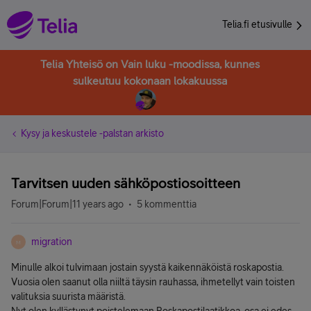
Telia.fi etusivulle
Telia Yhteisö on Vain luku -moodissa, kunnes
sulkeutuu kokonaan lokakuussa
Kysy ja keskustele -palstan arkisto
Tarvitsen uuden sähköpostiosoitteen
Forum|Forum|11 years ago
5 kommenttia
migration
M
Minulle alkoi tulvimaan jostain syystä kaikennäköistä roskapostia.
Vuosia olen saanut olla niiltä täysin rauhassa, ihmetellyt vain toisten
valituksia suurista määristä.