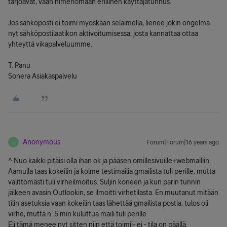
tarjoavat, vaan nimenomaan erillinen käyttäjätunnus.
Jos sähköposti ei toimi myöskään selaimella, lienee jokin ongelma
nyt sähköpostilaatikon aktivoitumisessa, josta kannattaa ottaa
yhteyttä vikapalveluumme.
T. Panu
Sonera Asiakaspalvelu
Anonymous
Forum|Forum|16 years ago
A
^ Nuo kaikki pitäisi olla ihan ok ja pääsen omillesivuille+webmailiin.
Aamulla taas kokeilin ja kolme testimailia gmailista tuli perille, mutta
välittömästi tuli virheilmoitus. Suljin koneen ja kun parin tunnin
jälkeen avasin Outlookin, se ilmoitti virhetilasta. En muutanut mitään
tilin asetuksia vaan kokeilin taas lähettää gmailista postia, tulos oli
virhe, mutta n. 5 min kuluttua maili tuli perille.
Eli tämä menee nyt sitten niin että toimii- ei - tila on päällä.