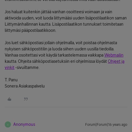
Jos haluat kuitenkin jättää vanhan osoitteesi voimaan ja vain
aktivoida uuden, voit luoda liittymääsi uuden lisäpostilaatikon saman
Liittymänhallinnan kautta. Lisäpostilaatikon tunnukset toimitetaan
liittymäsi pääpostilaatikkoon.
Jos luet sähköpostiasi jollain ohjelmalla, voit poistaa ohjelmasta
nykyisen sähköpostitilin ja luoda siihen uuden uusilla tiedoilla.
Vanhaa osoitettasi voit käydä tarkastelemassa vaikkapa
Webmailin
kautta. Ohjeita sähköpostiasetuksiin eri ohjelmissa löydät
Ohjeet ja
vinkit
-sivuiltamme.
T. Panu
Sonera Asiakaspalvelu
Anonymous
Forum|Forum|16 years ago
A