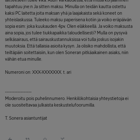
laitteeseen tulee vika. Asun Varkaudessa, että missä korjaaminen
tapahtuu jne:n Ja sitten maksu. Minulla on teidän kautta ostettu
kaksi PC laitetta joita maksan yhä ja laajakaista sekä koneet on
yhteislaskussa. Tuleeko maksu paperisena kotiin ja voiko eräpäivän
sopia esim: joka kuukauden 4pv. Olen eläkkeellä. Ja voiko maksusta
aina sopia, jos tulee tiukkapaikka taloudellisesti? Mulla on pysyvä
selkäsairaus, että sairauskustannuksissa voi tulla joskus isojakin
muutoksia. Että tallaisia asioita kysyn. Ja olisiko mahdollista, että
teiltäpäin soitettaisiin, kun olen Soneran pitkäaikainen asiaks, niin
vähän etua minulle.
Numeroni on: XXX-XXXXXXX. t. ari
-----------------
Moderoitu pois puhelinnumero. Henkilökohtaisia yhteystietoja ei
ole suositeltavaa julkaista keskustelufoorumilla.
T. Sonera asiantuntijat