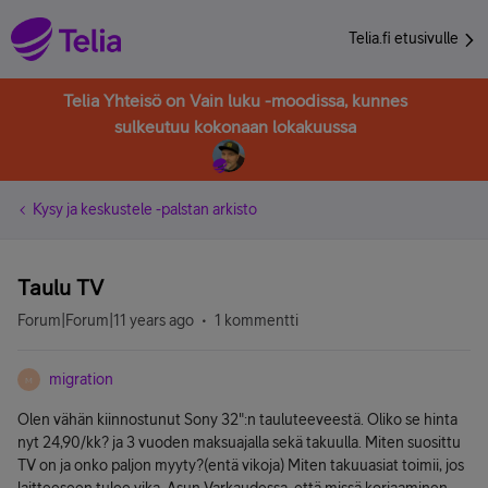
Telia.fi etusivulle
Telia Yhteisö on Vain luku -moodissa, kunnes
sulkeutuu kokonaan lokakuussa
Kysy ja keskustele -palstan arkisto
Taulu TV
Forum|Forum|11 years ago
1 kommentti
migration
M
Olen vähän kiinnostunut Sony 32":n tauluteeveestä. Oliko se hinta
nyt 24,90/kk? ja 3 vuoden maksuajalla sekä takuulla. Miten suosittu
TV on ja onko paljon myyty?(entä vikoja) Miten takuuasiat toimii, jos