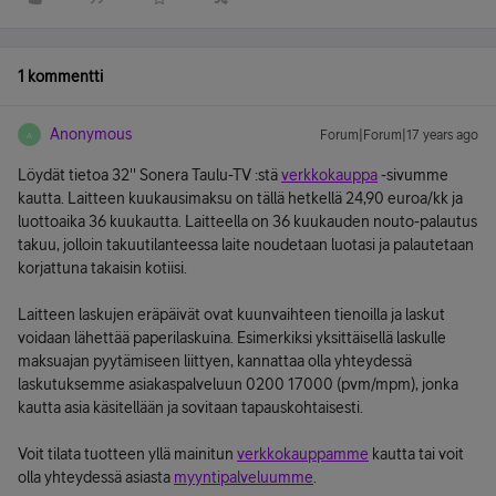
1 kommentti
Anonymous
Forum|Forum|17 years ago
A
Löydät tietoa 32'' Sonera Taulu-TV :stä
verkkokauppa
-sivumme
kautta. Laitteen kuukausimaksu on tällä hetkellä 24,90 euroa/kk ja
luottoaika 36 kuukautta. Laitteella on 36 kuukauden nouto-palautus
takuu, jolloin takuutilanteessa laite noudetaan luotasi ja palautetaan
korjattuna takaisin kotiisi.
Laitteen laskujen eräpäivät ovat kuunvaihteen tienoilla ja laskut
voidaan lähettää paperilaskuina. Esimerkiksi yksittäisellä laskulle
maksuajan pyytämiseen liittyen, kannattaa olla yhteydessä
laskutuksemme asiakaspalveluun 0200 17000 (pvm/mpm), jonka
kautta asia käsitellään ja sovitaan tapauskohtaisesti.
Voit tilata tuotteen yllä mainitun
verkkokauppamme
kautta tai voit
olla yhteydessä asiasta
myyntipalveluumme
.