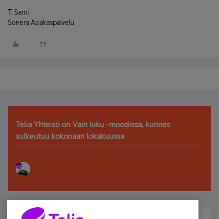
T. Sami
Sonera Asiakaspalvelu
Telia Yhteisö on Vain luku -moodissa, kunnes
sulkeutuu kokonaan lokakuussa