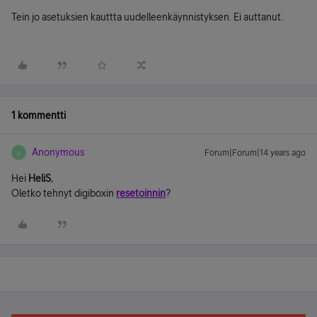
Tein jo asetuksien kauttta uudelleenkäynnistyksen. Ei auttanut.
1 kommentti
Anonymous
Forum|Forum|14 years ago
A
Hei
HeliS
,
Oletko tehnyt digiboxin
resetoinnin
?