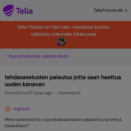
Telia.fi etusivulle
Telia Yhteisö on Vain luku -moodissa, kunnes
sulkeutuu kokonaan lokakuussa
Kysy ja keskustele -palstan arkisto
tehdasasetusten palautus jotta saan haettua
uuden kanavan
Forum|Forum|11 years ago
1 kommentti
migration
M
Miten sonera koti tv:n saa tehdasasetuksen palautettua tai tehtyä
kanavahaun?