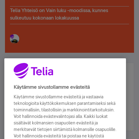
Telia Yhteisö on Vain luku -moodissa, kunnes
sulkeutuu kokonaan lokakuussa
Älä jää paitsi – osallistu ja voita!
Tilaa Telian uutiskirje ja olet mukana arvonnassa.
Käytämme sivustollamme evästeitä
Samalla saat parhaat asiakasedut suoraan
Käytämme sivustollamme evästeitä ja vastaavia
sähköpostiisi.
teknologioita käyttökokemuksen parantamiseksi sekä
toiminnallisiin, tilastollisiin ja markkinointitarkoituksiin.
Voit hallinnoida evästevalintojasi alla. Kaikki luokat
Tilaa nyt
sisältävät kolmansien osapuolien evästeitä ja
merkitsevät tietojen siirtämistä kolmansille osapuolille.
Voit hallinnoida evästeitä tai poistaa ne käytöstä