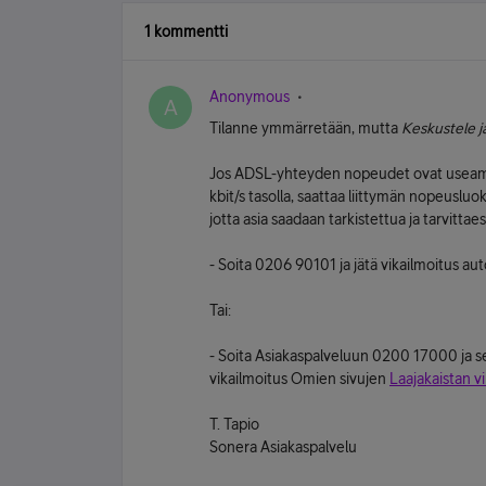
1 kommentti
Anonymous
A
Tilanne ymmärretään, mutta
Keskustele j
Jos ADSL-yhteyden nopeudet ovat useamm
kbit/s tasolla, saattaa liittymän nopeusluok
jotta asia saadaan tarkistettua ja tarvittae
- Soita 0206 90101 ja jätä vikailmoitus au
Tai:
- Soita Asiakaspalveluun 0200 17000 ja se
vikailmoitus Omien sivujen
Laajakaistan v
T. Tapio
Sonera Asiakaspalvelu