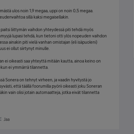
ttymästä ulos noin 1,9 megaa, uppi on noin 0,5 megaa.
udenvaihtoa sillä kaksi megaisellakin.
 paitsi liittymän vaihdon yhteydessä piti tehdä myös
nmyyjä lupasi tehdä, kun tietoni otti ylös nopeuden vaihdon
sa ainakin piti vielä vanhan omistajan (eli isäpuoleni)
us ei ollut siirtynyt minulle.
an ei oikeasti saa yhteyttä mitään kautta, ainoa keino on
ekun ei ymmärrä tilannetta.
ssä Sonera on tehnyt virheen, ja vaadin hyvitystä jo
yvästi, että täällä foorumilla pyörii oikeasti joku Soneran
äkin vain olisi jotain automaatteja, jotka eivät tilannetta
Jaa