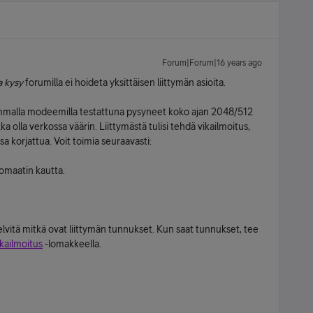
Forum|Forum|16 years ago
a kysy
forumilla ei hoideta yksittäisen liittymän asioita.
alla modeemilla testattuna pysyneet koko ajan 2048/512
ka olla verkossa väärin. Liittymästä tulisi tehdä vikailmoitus,
ssa korjattua. Voit toimia seuraavasti:
tomaatin kautta.
lvitä mitkä ovat liittymän tunnukset. Kun saat tunnukset, tee
ikailmoitus
-lomakkeella.