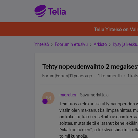
Telia Yhteisö on Va
Yhteisö
Foorumin etusivu
Arkisto
Kysy ja kesku
Tehty nopeudenvaihto 2 megaisest
Forum|Forum|11 years ago
1 kommentti
1 kat
migration
Savumerkittäjä
M
Tein tuossa elokuussa liittymänopeuden
vissiin olen maksanut kalliimpaa hintaa,
on kokeiltu, kaikki resetoitu useaan kertaa
soittaa, mutta sieltä ei saanut kenellekään
"vikailmoituksen", ja tekstiviestinä tuli pel
toimii kunnolla.