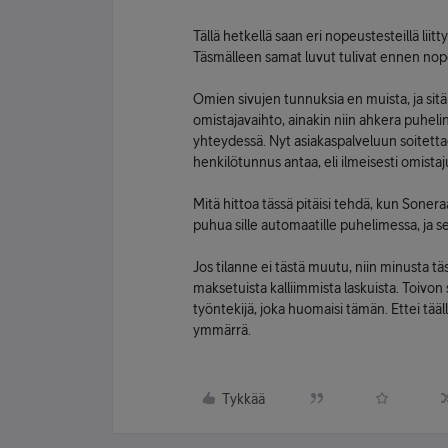
Tällä hetkellä saan eri nopeustesteillä lii
Täsmälleen samat luvut tulivat ennen nope
Omien sivujen tunnuksia en muista, ja sitä
omistajavaihto, ainakin niin ahkera puheli
yhteydessä. Nyt asiakaspalveluun soitettaes
henkilötunnus antaa, eli ilmeisesti omistaju
Mitä hittoa tässä pitäisi tehdä, kun Sonera
puhua sille automaatille puhelimessa, ja s
Jos tilanne ei tästä muutu, niin minusta tä
maksetuista kalliimmista laskuista. Toivon s
työntekijä, joka huomaisi tämän. Ettei tääll
ymmärrä.
Tykkää