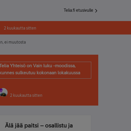
Telia.fi etusivulle
2 kuukautta sitten
n, ei muutosta
Telia Yhteisö on Vain luku -moodissa,
kunnes sulkeutuu kokonaan lokakuussa
2 kuukautta sitten
Älä jää paitsi – osallistu ja