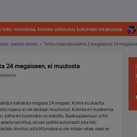
in luku -moodissa, kunnes sulkeutuu kokonaan lokakuussa
stele -palstan arkisto
Tehty nopeudenvaihto 2 megaisesta 24 megaisee
a 24 megaiseen, ei muutosta
selukerta
 vaihdon kahdesta megasta 24 megaan. Kolme kuukautta
 mutta nopeus ei ole lainkaan muuttunut. Kolmea eri modeemia
n, kahta eri konettakin on kokeiltu. Asiakaspalveluun yritin
 asiasta sanottua, oli vain pelkkä automaatti joka teki
kästään ilmoitus, että liittymässä ei ole mitään vikaa, vaan se