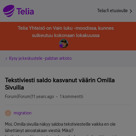
Telia.fi etusivulle
Telia Yhteisö on Vain luku -moodissa, kunnes
sulkeutuu kokonaan lokakuussa
Kysy ja keskustele -palstan arkisto
Tekstiviesti saldo kasvanut väärin Omilla
Sivuilla
Forum|Forum|11 years ago
1 kommentti
migration
M
Moi, Omilla sivuilla näkyy saldoa tekstiviesteille vaikka en ole
lähettänyt ainoatakaan viestiä. Miksi?