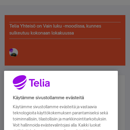
Telia Yhteisö on Vain luku -moodissa, kunnes
sulkeutuu kokonaan lokakuussa
Älä jää paitsi – osallistu ja voita!
Tilaa Telian uutiskirje ja olet mukana arvonnassa.
Käytämme sivustollamme evästeitä
Samalla saat parhaat asiakasedut suoraan
Käytämme sivustollamme evästeitä ja vastaavia
sähköpostiisi.
teknologioita käyttökokemuksen parantamiseksi sekä
toiminnallisiin, tilastollisiin ja markkinointitarkoituksiin.
Voit hallinnoida evästevalintojasi alla. Kaikki luokat
Tilaa nyt