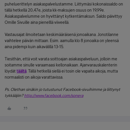
puheluerittelyn asiakaspalvelustamme. Liittymäsi kokonaissaldo on
tällä hetkellä 20,47e, joista kk-maksujen osuus on 19,99e.
Asiakaspalvelumme on hyvittänyt kytkentämaksun. Saldo päivittyy
Omille Sivuille aina pienelllä viiveellä.
Vastausajat ilmoitetaan keskimääräisenä jonoaikana. Jonotilanne
vaihtelee päivän mittaan. Esim. aamulla klo 8 jonoaika on yleensä
aina pidempi kuin aikavälillä 13-15.
Tiesithän, että voit varata soittoajan asiakaspalveluun, jolloin me
soitamme sinulle varaamaasi kellonaikaan. Ajanvarauskalenterin
löydät
täältä
. Tällä hetkellä siellä ei tosin ole vapaita aikoja, mutta
normaalisti on aikoja varattavissa.
Ps. Olethan sinäkin jo tutustunut Facebook-sivuihimme ja liittynyt
tykkääjiin?
http://www.facebook.com/sonera