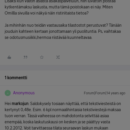
Lisäksi kun valitin asiasta asiakaspalveluun, niin luvattiin poistaa
kytkentämaksu laskusta, mutta tämä poistokaan ei näy. Miten
Omillla sivuilla voi näkyä näin ristiriitaista tietoa?
Ja mihinhän nuo teidän vastausaika tilastostot perustuvat? Tänään
jouduin kahteen kertaan jonottamaan yli puolituntia. Ps, vaihtakaa
se odotusmusiikki,hermoa riistävää kuunneltavaa.
1 kommentti
Anonymous
Forum|Forum|14 years ago
A
Hei
markojun
: Saldokysely tosiaan näyttää, että tekstiviesteistä on
kertynyt 0,48e. Esim. 6 kpl normaalihintaisia tekstiviestejä maksaa
tuon verran. Tässä vaiheessa on mahdotonta selvittää asiaa
enempää, koska laskutuskausi on kesken ja se päättyy vasta
10.2.2012. Voit tarvittaessa tilata seuraavan laskun mukaan