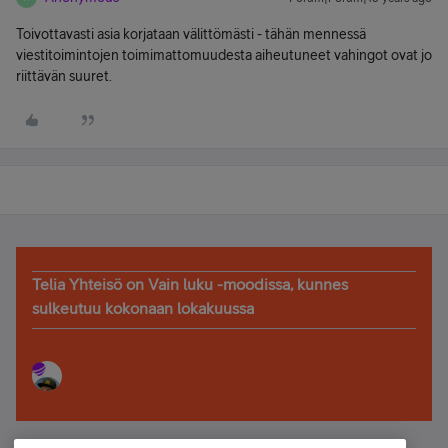
Toivottavasti asia korjataan välittömästi - tähän mennessä
viestitoimintojen toimimattomuudesta aiheutuneet vahingot ovat jo
riittävän suuret.
Telia Yhteisö on Vain luku -moodissa, kunnes
sulkeutuu kokonaan lokakuussa