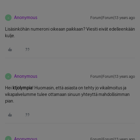
Anonymous
Forum|Forum|13 years ago
A
Lisäsinköhän numeroni oikeaan paikkaan? Viesiti eivät edelleenkään
kulje.
Anonymous
Forum|Forum|13 years ago
A
Hei
ktjolympia
! Huomasin, että asiasta on tehty jo vikailmoitus ja
vikapalvelumme tulee ottamaan sinuun yhteyttä mahdollisimman
pian.
Anonymous
Forum|Forum|13 years ago
A