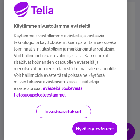
Älä jää paitsi – osallistu ja voita!
Tilaa Telian uutiskirje ja olet mukana arvonnassa.
Käytämme sivustollamme evästeitä
Samalla saat parhaat asiakasedut suoraan
Käytämme sivustollamme evästeitä ja vastaavia
sähköpostiisi.
teknologioita käyttökokemuksen parantamiseksi sekä
toiminnallisiin, tilastollisiin ja markkinointitarkoituksiin.
Voit hallinnoida evästevalintojasi alla. Kaikki luokat
Tilaa nyt
sisältävät kolmansien osapuolien evästeitä ja
merkitsevät tietojen siirtämistä kolmansille osapuolille.
Voit hallinnoida evästeitä tai poistaa ne käytöstä
milloin tahansa evästeasetuksissa. Lisätietoja
evästeistä saat
evästeitä koskevasta
tietosuojaselosteestamme.
Käyttöehdot
Accessibility statement
Evästeasetukset
Hyväksy evästeet
Evästeasetukset