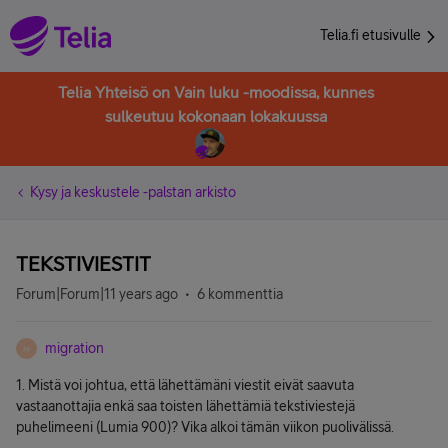
Telia.fi etusivulle
Telia Yhteisö on Vain luku -moodissa, kunnes
sulkeutuu kokonaan lokakuussa
Kysy ja keskustele -palstan arkisto
TEKSTIVIESTIT
Forum|Forum|11 years ago
6 kommenttia
migration
M
1. Mistä voi johtua, että lähettämäni viestit eivät saavuta
vastaanottajia enkä saa toisten lähettämiä tekstiviestejä
puhelimeeni (Lumia 900)? Vika alkoi tämän viikon puolivälissä.