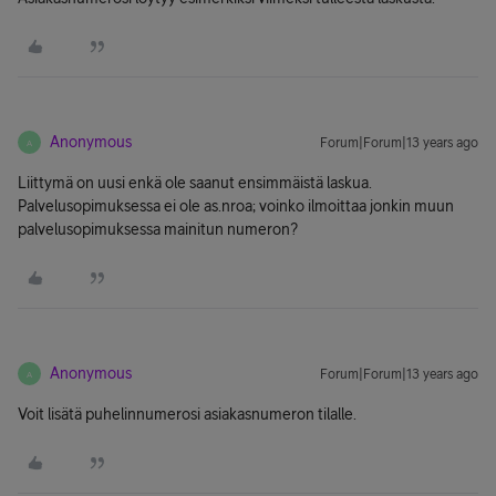
Anonymous
Forum|Forum|13 years ago
A
Liittymä on uusi enkä ole saanut ensimmäistä laskua.
Palvelusopimuksessa ei ole as.nroa; voinko ilmoittaa jonkin muun
palvelusopimuksessa mainitun numeron?
Anonymous
Forum|Forum|13 years ago
A
Voit lisätä puhelinnumerosi asiakasnumeron tilalle.