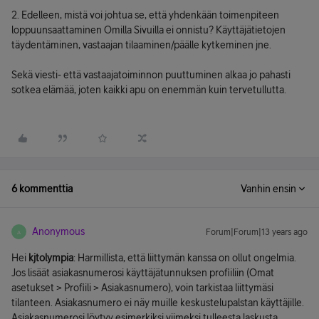
2. Edelleen, mistä voi johtua se, että yhdenkään toimenpiteen
loppuunsaattaminen Omilla Sivuilla ei onnistu? Käyttäjätietojen
täydentäminen, vastaajan tilaaminen/päälle kytkeminen jne.
Sekä viesti- että vastaajatoiminnon puuttuminen alkaa jo pahasti
sotkea elämää, joten kaikki apu on enemmän kuin tervetullutta.
6 kommenttia
Vanhin ensin
Anonymous
Forum|Forum|13 years ago
A
Hei
kjtolympia
: Harmillista, että liittymän kanssa on ollut ongelmia.
Jos lisäät asiakasnumerosi käyttäjätunnuksen profiiliin (Omat
asetukset > Profiili > Asiakasnumero), voin tarkistaa liittymäsi
tilanteen. Asiakasnumero ei näy muille keskustelupalstan käyttäjille.
Asiakasnumerosi löytyy esimerkiksi viimeksi tulleesta laskusta.