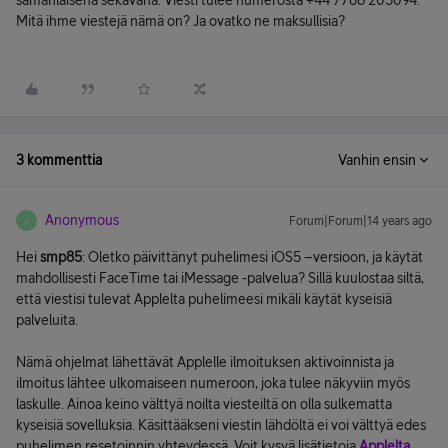
samanlaisena sekavana. Viesti tulee numerosta +44 7786 205094.
Mitä ihme viestejä nämä on? Ja ovatko ne maksullisia?
3 kommenttia
Vanhin ensin
Anonymous
Forum|Forum|14 years ago
A
Hei
smp85
: Oletko päivittänyt puhelimesi iOS5 –versioon, ja käytät
mahdollisesti FaceTime tai iMessage -palvelua? Sillä kuulostaa siltä,
että viestisi tulevat Applelta puhelimeesi mikäli käytät kyseisiä
palveluita.
Nämä ohjelmat lähettävät Applelle ilmoituksen aktivoinnista ja
ilmoitus lähtee ulkomaiseen numeroon, joka tulee näkyviin myös
laskulle. Ainoa keino välttyä noilta viesteiltä on olla sulkematta
kyseisiä sovelluksia. Käsittääkseni viestin lähdöltä ei voi välttyä edes
puhelimen resetoinnin yhteydessä. Voit kysyä lisätietoja
Applelta
.