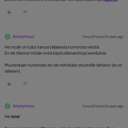
Anonymous
Forum|Forum|14 years ago
A
Hei mulle on tullut kanssa tällaisesta numerosta viestiä.
En ole tilannut mitään enkä käytä yllämainittuja sovelluksia.
Muutenkaan numeroani en ole mihinkään sivustoille laittanut (se on
salainen).
Anonymous
Forum|Forum|14 years ago
A
Hei
luna
!