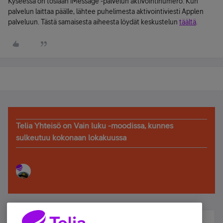
Kyseessä on tosiaan iMessage -palvelun aktivointinumero. Kun
palvelun laittaa päälle, lähtee puhelimesta aktivointiviesti Applen
palveluun. Tästä samaisesta aiheesta löydät keskustelun
täältä
.
Telia Yhteisö on Vain luku -moodissa, kunnes
sulkeutuu kokonaan lokakuussa