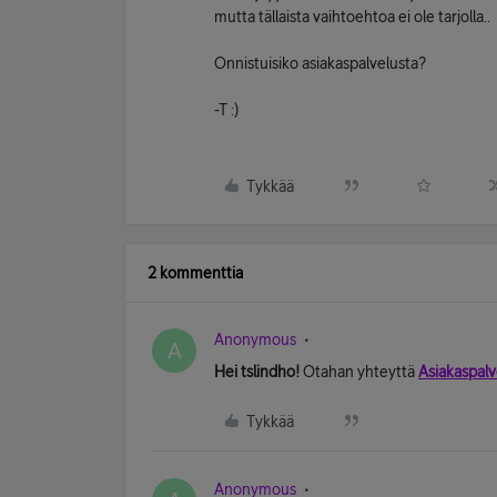
mutta tällaista vaihtoehtoa ei ole tarjolla..
Onnistuisiko asiakaspalvelusta?
-T :)
Tykkää
2 kommenttia
Anonymous
A
Hei tslindho!
Otahan yhteyttä
Asiakaspa
Tykkää
Anonymous