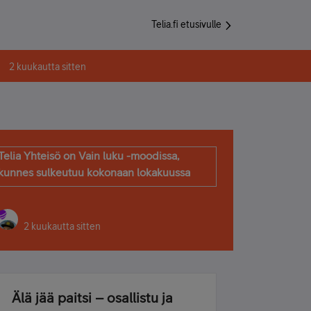
Telia.fi etusivulle
2 kuukautta sitten
Telia Yhteisö on Vain luku -moodissa,
kunnes sulkeutuu kokonaan lokakuussa
2 kuukautta sitten
Älä jää paitsi – osallistu ja