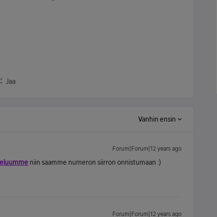
Jaa
Vanhin ensin
Forum|Forum|12 years ago
lveluumme
niin saamme numeron siirron onnistumaan :)
Forum|Forum|12 years ago