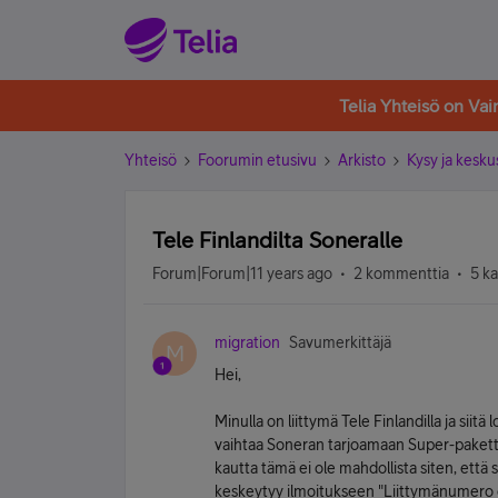
Telia Yhteisö on Va
Yhteisö
Foorumin etusivu
Arkisto
Kysy ja kesku
Tele Finlandilta Soneralle
Forum|Forum|11 years ago
2 kommenttia
5 k
migration
Savumerkittäjä
M
Hei,
Minulla on liittymä Tele Finlandilla ja siit
vaihtaa Soneran tarjoamaan Super-paketti
kautta tämä ei ole mahdollista siten, että 
keskeytyy ilmoitukseen "Liittymänumero on 