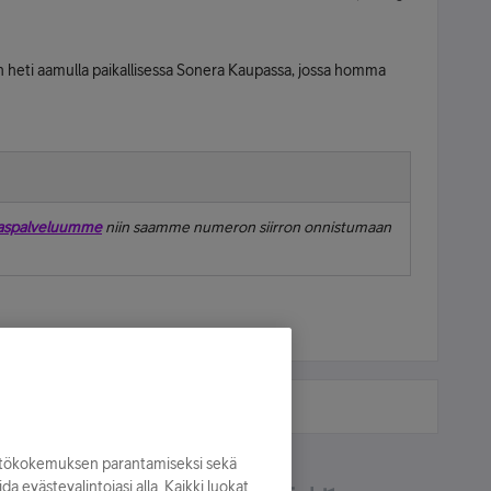
vin heti aamulla paikallisessa Sonera Kaupassa, jossa homma
aspalveluumme
niin saamme numeron siirron onnistumaan
yttökokemuksen parantamiseksi sekä
oida evästevalintojasi alla. Kaikki luokat