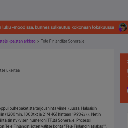
in luku -moodissa, kunnes sulkeutuu kokonaan lokakuussa
stele -palstan arkisto
Tele Finlandilta Soneralle
atselukertaa
ä loppui puhepaketista tarjoushinta viime kuussa. Haluaisin
in (1200min, 1000txt ja 21M 4G) hintaan 19,90€/kk. Netin
siirtäisin nykyisen numeroni TF:ltä Soneralle. Prosessi
Tele Finlandin, joten valitse kohta "Tele Finlandin asiakas"",