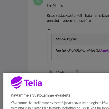
A
Hei Minna,
Kiitos vastauksesta :) Olin hätäinen ja kä
onnistui myöskin hienosti 0-b
-T
Minna- kirjoitti:
Hei tslindho!
Otahan yhteyttä
Asiak
:)
Tykkää
Käytämme sivustollamme evästeitä
Käytämme sivustollamme evästeitä ja vastaavia teknologioita kä
toiminnallisiin, tilastollisiin ja markkinointitarkoituksiin. Voit hallinn