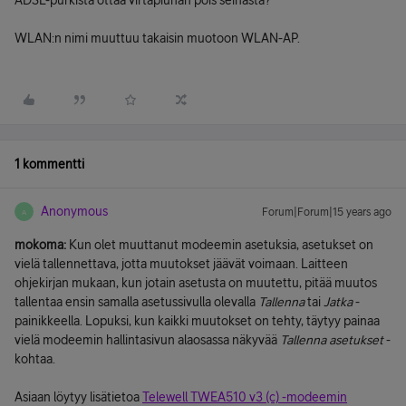
ADSL-purkista ottaa virtapiuhan pois seinästä?
WLAN:n nimi muuttuu takaisin muotoon WLAN-AP.
1 kommentti
Anonymous
Forum|Forum|15 years ago
A
mokoma:
Kun olet muuttanut modeemin asetuksia, asetukset on
vielä tallennettava, jotta muutokset jäävät voimaan. Laitteen
ohjekirjan mukaan, kun jotain asetusta on muutettu, pitää muutos
tallentaa ensin samalla asetussivulla olevalla
Tallenna
tai
Jatka
-
painikkeella. Lopuksi, kun kaikki muutokset on tehty, täytyy painaa
vielä modeemin hallintasivun alaosassa näkyvää
Tallenna asetukset
-
kohtaa.
Asiaan löytyy lisätietoa
Telewell TWEA510 v3 (c) -modeemin