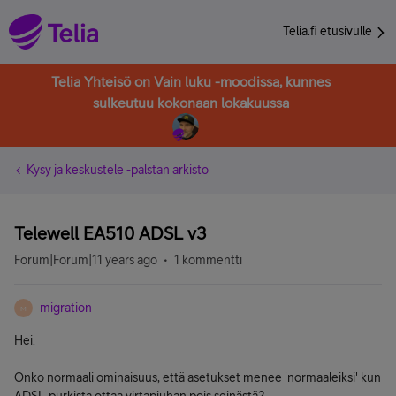
Telia.fi etusivulle
Telia Yhteisö on Vain luku -moodissa, kunnes
sulkeutuu kokonaan lokakuussa
Kysy ja keskustele -palstan arkisto
Telewell EA510 ADSL v3
Forum|Forum|11 years ago
1 kommentti
migration
M
Hei.
Onko normaali ominaisuus, että asetukset menee 'normaaleiksi' kun