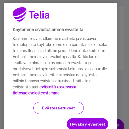
Älä jää paitsi – osallistu ja voita!
Tilaa Telian uutiskirje ja olet mukana arvonnassa.
Käytämme sivustollamme evästeitä
Samalla saat parhaat asiakasedut suoraan
Käytämme sivustollamme evästeitä ja vastaavia
sähköpostiisi.
teknologioita käyttökokemuksen parantamiseksi sekä
toiminnallisiin, tilastollisiin ja markkinointitarkoituksiin.
Voit hallinnoida evästevalintojasi alla. Kaikki luokat
Tilaa nyt
sisältävät kolmansien osapuolien evästeitä ja
merkitsevät tietojen siirtämistä kolmansille osapuolille.
Voit hallinnoida evästeitä tai poistaa ne käytöstä
milloin tahansa evästeasetuksissa. Lisätietoja
evästeistä saat
evästeitä koskevasta
tietosuojaselosteestamme.
Käyttöehdot
Accessibility statement
Evästeasetukset
Hyväksy evästeet
Evästeasetukset