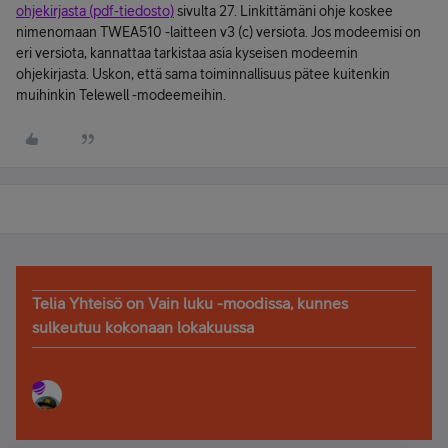
ohjekirjasta (pdf-tiedosto)
sivulta 27. Linkittämäni ohje koskee
nimenomaan TWEA510 -laitteen v3 (c) versiota. Jos modeemisi on
eri versiota, kannattaa tarkistaa asia kyseisen modeemin
ohjekirjasta. Uskon, että sama toiminnallisuus pätee kuitenkin
muihinkin Telewell -modeemeihin.
Telia Yhteisö on Vain luku -moodissa, kunnes
sulkeutuu kokonaan lokakuussa