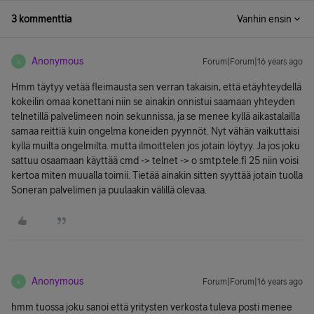
3 kommenttia
Vanhin ensin
Anonymous
Forum|Forum|16 years ago
A
Hmm täytyy vetää fleimausta sen verran takaisin, että etäyhteydellä
kokeilin omaa konettani niin se ainakin onnistui saamaan yhteyden
telnetillä palvelimeen noin sekunnissa, ja se menee kyllä aikastalailla
samaa reittiä kuin ongelma koneiden pyynnöt. Nyt vähän vaikuttaisi
kyllä muilta ongelmilta. mutta ilmoittelen jos jotain löytyy. Ja jos joku
sattuu osaamaan käyttää cmd -> telnet -> o smtp.tele.fi 25 niin voisi
kertoa miten muualla toimii. Tietää ainakin sitten syyttää jotain tuolla
Soneran palvelimen ja puulaakin välillä olevaa.
Anonymous
Forum|Forum|16 years ago
A
hmm tuossa joku sanoi että yritysten verkosta tuleva posti menee