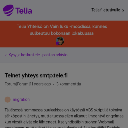
Telia.fi etusivulle
Telia Yhteisö on Vain luku -moodissa, kunnes
sulkeutuu kokonaan lokakuussa
Kysy ja keskustele -palstan arkisto
Telnet yhteys smtp.tele.fi
Forum|Forum|11 years ago
3 kommenttia
migration
M
Tälläisessä isommassa puulaakissa on käytössä VBS skriptillä toimiva
sähköpostin lähetys, mutta tuossa eilen alkanut ilmeentyä ongelmaa
kun viestit eivät ole lähteneet. Itse yhdistäisin tuohon Webmail