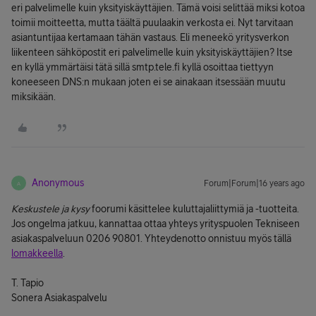
eri palvelimelle kuin yksityiskäyttäjien. Tämä voisi selittää miksi kotoa
toimii moitteetta, mutta täältä puulaakin verkosta ei. Nyt tarvitaan
asiantuntijaa kertamaan tähän vastaus. Eli meneekö yritysverkon
liikenteen sähköpostit eri palvelimelle kuin yksityiskäyttäjien? Itse
en kyllä ymmärtäisi tätä sillä smtp.tele.fi kyllä osoittaa tiettyyn
koneeseen DNS:n mukaan joten ei se ainakaan itsessään muutu
miksikään.
Anonymous
Forum|Forum|16 years ago
A
Keskustele ja kysy
foorumi käsittelee kuluttajaliittymiä ja -tuotteita.
Jos ongelma jatkuu, kannattaa ottaa yhteys yrityspuolen Tekniseen
asiakaspalveluun 0206 90801. Yhteydenotto onnistuu myös tällä
lomakkeella
.
T. Tapio
Sonera Asiakaspalvelu