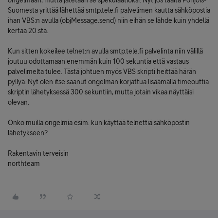
ongelmaan, mutta jätetään se spekulaatioksi. Nyt jos täältä Pohjois-
Suomesta yrittää lähettää smtp.tele.fi palvelimen kautta sähköpostia
ihan VBS:n avulla (objMessage.send) niin eihän se lähde kuin yhdellä
kertaa 20:stä.
Kun sitten kokeilee telnet:n avulla smtp.tele.fi palvelinta niin välillä
joutuu odottamaan enemmän kuin 100 sekuntia että vastaus
palvelimelta tulee. Tästä johtuen myös VBS skripti heittää härän
pyllyä. Nyt olen itse saanut ongelman korjattua lisäämällä timeouttia
skriptin lähetyksessä 300 sekuntiin, mutta jotain vikaa näyttäisi
olevan.
Onko muilla ongelmia esim. kun käyttää telnettiä sähköpostin
lähetykseen?
Rakentavin terveisin
northteam