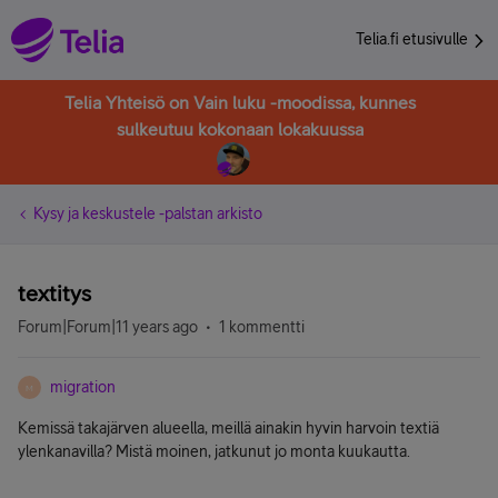
Telia.fi etusivulle
Telia Yhteisö on Vain luku -moodissa, kunnes
sulkeutuu kokonaan lokakuussa
Kysy ja keskustele -palstan arkisto
textitys
Forum|Forum|11 years ago
1 kommentti
migration
M
Kemissä takajärven alueella, meillä ainakin hyvin harvoin textiä
ylenkanavilla? Mistä moinen, jatkunut jo monta kuukautta.