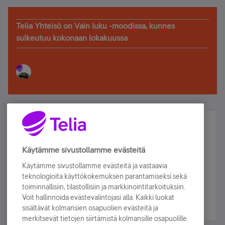
Telia Yhteisö on Vain luku -moodissa, kunnes
sulkeutuu kokonaan lokakuussa
Älä jää paitsi – osallistu ja voita!
Tilaa Telian uutiskirje ja olet mukana arvonnassa.
Käytämme sivustollamme evästeitä
Samalla saat parhaat asiakasedut suoraan
Käytämme sivustollamme evästeitä ja vastaavia
sähköpostiisi.
teknologioita käyttökokemuksen parantamiseksi sekä
toiminnallisiin, tilastollisiin ja markkinointitarkoituksiin.
Voit hallinnoida evästevalintojasi alla. Kaikki luokat
Tilaa nyt
sisältävät kolmansien osapuolien evästeitä ja
merkitsevät tietojen siirtämistä kolmansille osapuolille.