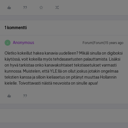
1 kommentti
Anonymous
Forum|Forum|15 years ago
A
Oletko kokeillut hakea kanavia uudelleen? Mikäli sinulla on digiboksi
käytössä, voit kokeilla myös tehdasasetusten palauttamista. Lisäksi
on hyvä tarkistaa onko kanavakohtaiset tekstiasetukset varmasti
kunnossa. Muistelen, että YLE:llä on ollut joskus jotakin ongelmaa
tekstien kanssa ja silloin kieliasetus on pitänyt muuttaa Hollannin
kielelle. Toivottavasti näistä neuvoista on sinulle apua!