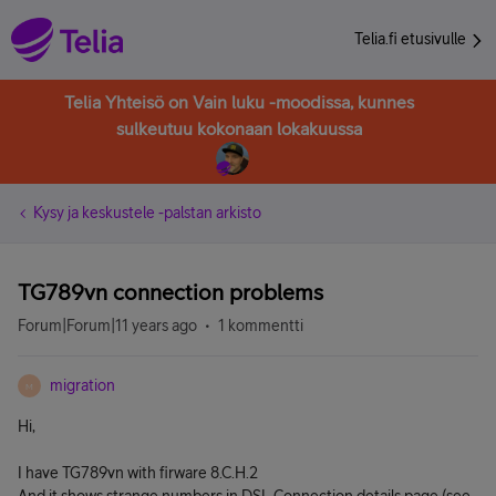
Telia.fi etusivulle
Telia Yhteisö on Vain luku -moodissa, kunnes
sulkeutuu kokonaan lokakuussa
Kysy ja keskustele -palstan arkisto
TG789vn connection problems
Forum|Forum|11 years ago
1 kommentti
migration
M
Hi,
I have TG789vn with firware 8.C.H.2