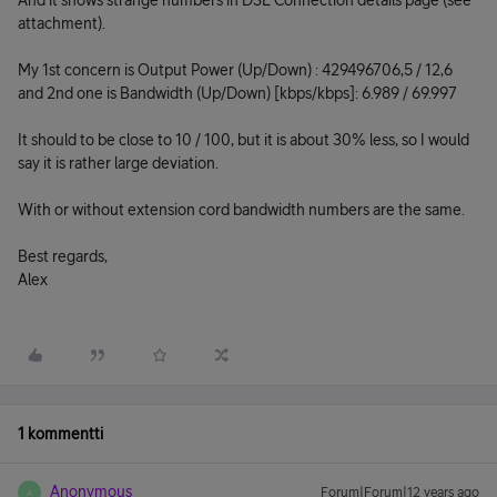
And it shows strange numbers in DSL Connection details page (see
attachment).
My 1st concern is Output Power (Up/Down) : 429496706,5 / 12,6
and 2nd one is Bandwidth (Up/Down) [kbps/kbps]: 6.989 / 69.997
It should to be close to 10 / 100, but it is about 30% less, so I would
say it is rather large deviation.
With or without extension cord bandwidth numbers are the same.
Best regards,
Alex
1 kommentti
Anonymous
Forum|Forum|12 years ago
A