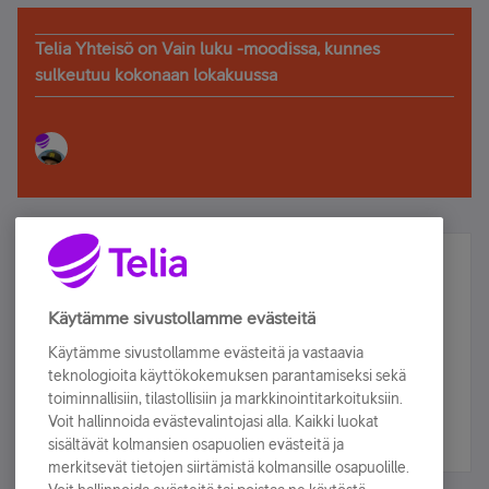
Telia Yhteisö on Vain luku -moodissa, kunnes
sulkeutuu kokonaan lokakuussa
Älä jää paitsi – osallistu ja voita!
Tilaa Telian uutiskirje ja olet mukana arvonnassa.
Käytämme sivustollamme evästeitä
Samalla saat parhaat asiakasedut suoraan
Käytämme sivustollamme evästeitä ja vastaavia
sähköpostiisi.
teknologioita käyttökokemuksen parantamiseksi sekä
toiminnallisiin, tilastollisiin ja markkinointitarkoituksiin.
Voit hallinnoida evästevalintojasi alla. Kaikki luokat
Tilaa nyt
sisältävät kolmansien osapuolien evästeitä ja
merkitsevät tietojen siirtämistä kolmansille osapuolille.