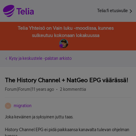
Telia.fi etusivulle
Telia Yhteisö on Vain luku -moodissa, kunnes
sulkeutuu kokonaan lokakuussa
Kysy ja keskustele -palstan arkisto
The History Channel + NatGeo EPG väärässä!
Forum|Forum|11 years ago
2 kommenttia
migration
M
Joka keväinen ja syksyinen juttu taas.
History Channel EPG ei pidä paikkaansa kanavalta tulevan ohjelman