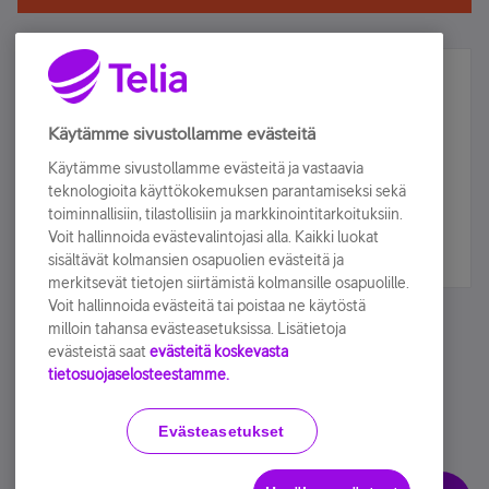
Älä jää paitsi – osallistu ja voita!
Tilaa Telian uutiskirje ja olet mukana arvonnassa.
Käytämme sivustollamme evästeitä
Samalla saat parhaat asiakasedut suoraan
Käytämme sivustollamme evästeitä ja vastaavia
sähköpostiisi.
teknologioita käyttökokemuksen parantamiseksi sekä
toiminnallisiin, tilastollisiin ja markkinointitarkoituksiin.
Voit hallinnoida evästevalintojasi alla. Kaikki luokat
Tilaa nyt
sisältävät kolmansien osapuolien evästeitä ja
merkitsevät tietojen siirtämistä kolmansille osapuolille.
Voit hallinnoida evästeitä tai poistaa ne käytöstä
milloin tahansa evästeasetuksissa. Lisätietoja
evästeistä saat
evästeitä koskevasta
tietosuojaselosteestamme.
Käyttöehdot
Accessibility statement
Evästeasetukset