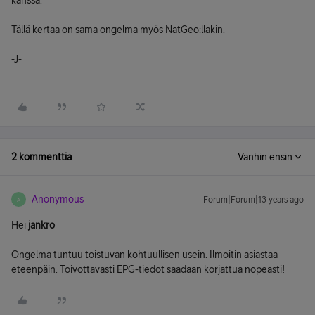
kanssa.
Tällä kertaa on sama ongelma myös NatGeo:llakin.
-J-
2 kommenttia
Vanhin ensin
Anonymous
Forum|Forum|13 years ago
A
Hei
jankro
Ongelma tuntuu toistuvan kohtuullisen usein. Ilmoitin asiastaa
eteenpäin. Toivottavasti EPG-tiedot saadaan korjattua nopeasti!