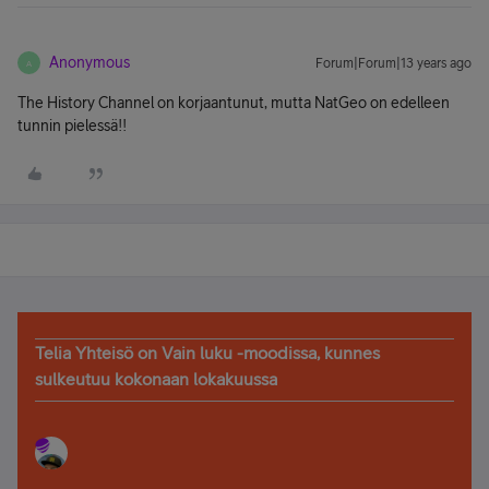
Anonymous
Forum|Forum|13 years ago
A
The History Channel on korjaantunut, mutta NatGeo on edelleen
tunnin pielessä!!
Telia Yhteisö on Vain luku -moodissa, kunnes
sulkeutuu kokonaan lokakuussa