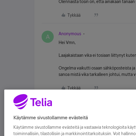
Olennaista tosin on, että ainakaan tänään 
Tykkää
Anonymous
A
Hei Vmn,
Laajakaistaan vika ei tosiaan liittynyt kuten
Ongelma vaikutti osaan sähköposteista ja 
sanoa mistä vika tarkalleen johtui, mutta vik
Tykkää
Käytämme sivustollamme evästeitä
Käytämme sivustollamme evästeitä ja vastaavia teknologioita kä
toiminnallisiin, tilastollisiin ja markkinointitarkoituksiin. Voit hallinn