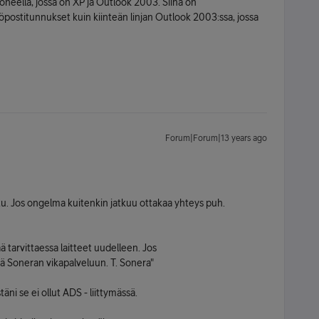
eella, jossa on XP ja Outlook 2003. Siinä on
öpostitunnukset kuin kiinteän linjan Outlook 2003:ssa, jossa
Forum|Forum|13 years ago
ttu. Jos ongelma kuitenkin jatkuu ottakaa yhteys puh.
ä tarvittaessa laitteet uudelleen. Jos
ä Soneran vikapalveluun. T. Sonera"
täni se ei ollut ADS - liittymässä.