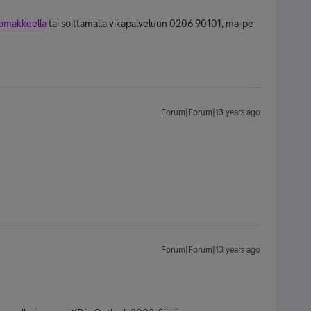
lomakkeella
tai soittamalla vikapalveluun 0206 90101, ma-pe
Forum|Forum|13 years ago
Forum|Forum|13 years ago