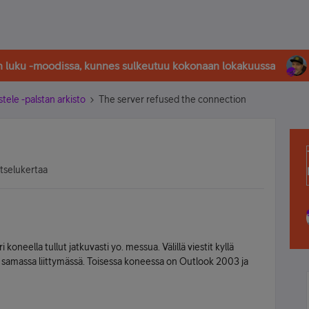
in luku -moodissa, kunnes sulkeutuu kokonaan lokakuussa
stele -palstan arkisto
The server refused the connection
atselukertaa
oneella tullut jatkuvasti yo. messua. Välillä viestit kyllä
 samassa liittymässä. Toisessa koneessa on Outlook 2003 ja