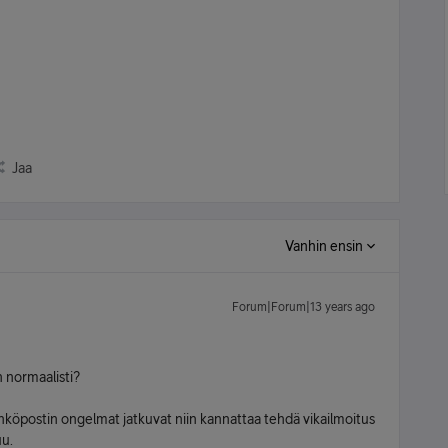
Jaa
Vanhin ensin
Forum|Forum|13 years ago
 normaalisti?
ähköpostin ongelmat jatkuvat niin kannattaa tehdä vikailmoitus
uu.