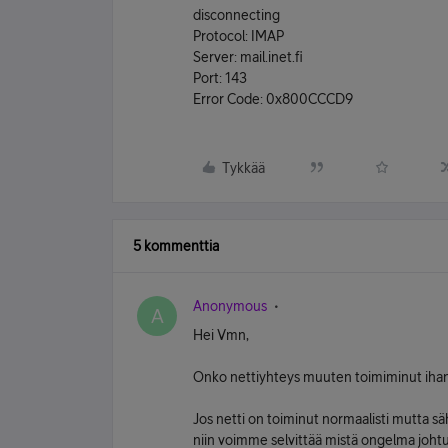
disconnecting
Protocol: IMAP
Server: mail.inet.fi
Port: 143
Error Code: 0x800CCCD9
Tykkää
5 kommenttia
Anonymous
A
Hei Vmn,
Onko nettiyhteys muuten toimiminut ihan
Jos netti on toiminut normaalisti mutta s
niin voimme selvittää mistä ongelma joht