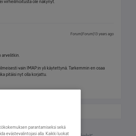
ei virheilmoitusta ole näkynyt.
Forum|Forum|13 years ago
 arvelitkin.
ilmeisesti vain IMAP:in yli käytettynä. Tarkemmin en osaa
a pitäisi nyt olla korjattu.
yttökokemuksen parantamiseksi sekä
oida evästevalintojasi alla. Kaikki luokat