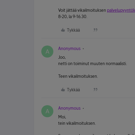
Voit jättää vikailmoituksen
palvelupyyntö
8-20, la 9-16.30.
Tykkää
Anonymous
A
Joo,
netti on toiminut muuten normaalisti.
Teen vikailmoituksen.
Tykkää
Anonymous
A
Moi,
tein vikailmoituksen.