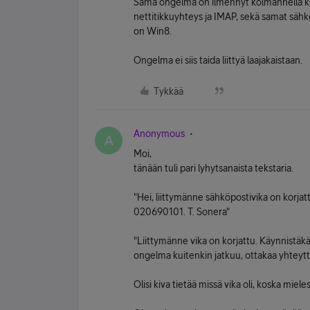
Sama ongelma on ilmennyt kolmannella kon
nettitikkuyhteys ja IMAP, sekä samat sähk
on Win8.
Ongelma ei siis taida liittyä laajakaistaan.
Tykkää
Anonymous
A
Moi,
tänään tuli pari lyhytsanaista tekstaria.
"Hei, liittymänne sähköpostivika on korja
020690101. T. Sonera"
"Liittymänne vika on korjattu. Käynnistäkä
ongelma kuitenkin jatkuu, ottakaa yhteytt
Olisi kiva tietää missä vika oli, koska mieles