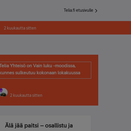
Telia.fi etusivulle
2 kuukautta sitten
Telia Yhteisö on Vain luku -moodissa,
kunnes sulkeutuu kokonaan lokakuussa
2 kuukautta sitten
Älä jää paitsi – osallistu ja