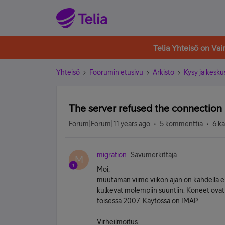
Telia Yhteisö on Va
Yhteisö
Foorumin etusivu
Arkisto
Kysy ja kesku
The server refused the connection
Forum|Forum|11 years ago
5 kommenttia
6 k
migration
Savumerkittäjä
M
Moi,
muutaman viime viikon ajan on kahdella eri k
kulkevat molempiin suuntiin. Koneet ovat
toisessa 2007. Käytössä on IMAP.
Virheilmoitus: