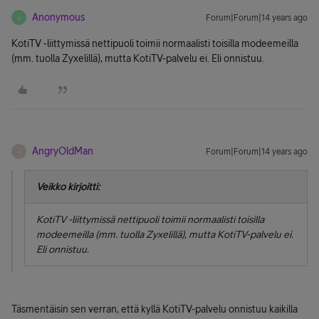
Anonymous
Forum|Forum|14 years ago
A
KotiTV -liittymissä nettipuoli toimii normaalisti toisilla modeemeilla
(mm. tuolla Zyxelillä), mutta KotiTV-palvelu ei. Eli onnistuu.
AngryOldMan
Forum|Forum|14 years ago
A
Veikko kirjoitti:
KotiTV -liittymissä nettipuoli toimii normaalisti toisilla
modeemeilla (mm. tuolla Zyxelillä), mutta KotiTV-palvelu ei.
Eli onnistuu.
Täsmentäisin sen verran, että kyllä KotiTV-palvelu onnistuu kaikilla