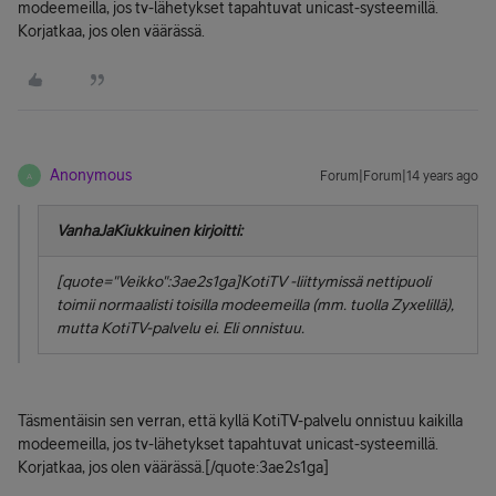
modeemeilla, jos tv-lähetykset tapahtuvat unicast-systeemillä.
Korjatkaa, jos olen väärässä.
Anonymous
Forum|Forum|14 years ago
A
VanhaJaKiukkuinen kirjoitti:
[quote="Veikko":3ae2s1ga]KotiTV -liittymissä nettipuoli
toimii normaalisti toisilla modeemeilla (mm. tuolla Zyxelillä),
mutta KotiTV-palvelu ei. Eli onnistuu.
Täsmentäisin sen verran, että kyllä KotiTV-palvelu onnistuu kaikilla
modeemeilla, jos tv-lähetykset tapahtuvat unicast-systeemillä.
Korjatkaa, jos olen väärässä.[/quote:3ae2s1ga]