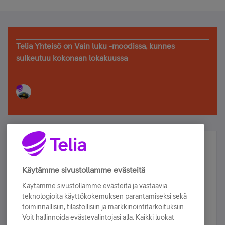
Telia Yhteisö on Vain luku -moodissa, kunnes
sulkeutuu kokonaan lokakuussa
Älä jää paitsi – osallistu ja voita!
Tilaa Telian uutiskirje ja olet mukana arvonnassa.
Käytämme sivustollamme evästeitä
Samalla saat parhaat asiakasedut suoraan
Käytämme sivustollamme evästeitä ja vastaavia
sähköpostiisi.
teknologioita käyttökokemuksen parantamiseksi sekä
toiminnallisiin, tilastollisiin ja markkinointitarkoituksiin.
Voit hallinnoida evästevalintojasi alla. Kaikki luokat
Tilaa nyt