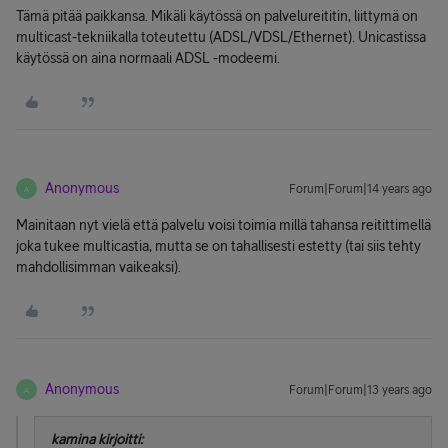
Tämä pitää paikkansa. Mikäli käytössä on palvelureititin, liittymä on
multicast-tekniikalla toteutettu (ADSL/VDSL/Ethernet). Unicastissa
käytössä on aina normaali ADSL -modeemi.
Anonymous
Forum|Forum|14 years ago
A
Mainitaan nyt vielä että palvelu voisi toimia millä tahansa reitittimellä
joka tukee multicastia, mutta se on tahallisesti estetty (tai siis tehty
mahdollisimman vaikeaksi).
Anonymous
Forum|Forum|13 years ago
A
kamina kirjoitti: