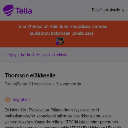
Telia.fi etusivulle
Telia Yhteisö on Vain luku -moodissa, kunnes
sulkeutuu kokonaan lokakuussa
Kysy ja keskustele -palstan arkisto
Thomson eläkkeelle
Forum|Forum|11 years ago
5 kommenttia
migration
M
En käytä Koti-TV palvelua. Pääasiallinen syy on se ettei
maksukanavia/hd-kanavia voi tallentaa ja verkkotallennuksen
yleinen kökköys. Kaapelikortilla ja HTPC:llä kaikki toimii paremmin