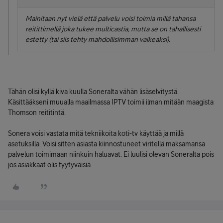
Mainitaan nyt vielä että palvelu voisi toimia millä tahansa
reitittimellä joka tukee multicastia, mutta se on tahallisesti
estetty (tai siis tehty mahdollisimman vaikeaksi).
Tähän olisi kyllä kiva kuulla Soneralta vähän lisäselvitystä.
Käsittääkseni muualla maailmassa IPTV toimii ilman mitään maagista
Thomson reititintä.
Sonera voisi vastata mitä tekniikoita koti-tv käyttää ja millä
asetuksilla. Voisi sitten asiasta kiinnostuneet viritellä maksamansa
palvelun toimimaan niinkuin haluavat. Ei luulisi olevan Soneralta pois
jos asiakkaat olis tyytyväisiä.