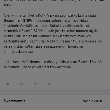
paitsi että soneran linkitysinnon takia MTV3 HD / Nelonen HD eivät
toimi.
Olen ymmärtänyt että Koti-TV:n kanssa on pakko käyttää tätä
thomsonin TG789vn modeemia johon ei saa itse vaihtaa
käytännössä mitään asetuksia. Kuituliittymään suosittelette
esimerkiksi Zyxel P-870M purkkia joka kai toimii muuten täysin
mutta Koti-TV ei toimi. Varmaan senkin saisi toimimaan jos
kertoisitte asetukset mutta.. Noita muita mainittuja purkkeja ei voi
ostaa mistään ja/tai niitä ei saa siltaavaksi. Thomsonin
ymmärtääkseni saa.
Jos haluan pistää thomsonin pölyttymään ja ottaa Zyxelin käyttöön
niin onnistuuko se pelkällä laatikon vaihdolla?
5 kommenttia
Vanhin ensin