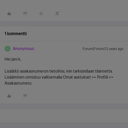
1 kommentti
Anonymous
Forum|Forum|12 years ago
A
Hei jani k,
Lisäätkö asiakasnumeron tietoihisi, niin tarkistellaan tilannetta.
Lisääminen onnistuu valitsemalla Omat asetukset >> Profiili >>
Asiakasnumero.