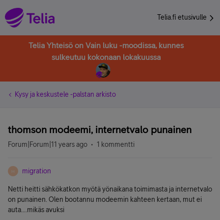
Telia.fi etusivulle
Telia Yhteisö on Vain luku -moodissa, kunnes
sulkeutuu kokonaan lokakuussa
Kysy ja keskustele -palstan arkisto
thomson modeemi, internetvalo punainen
Forum|Forum|11 years ago
1 kommentti
migration
M
Netti heitti sähkökatkon myötä yönaikana toimimasta ja internetvalo
on punainen. Olen bootannu modeemin kahteen kertaan, mut ei
auta....mikäs avuksi