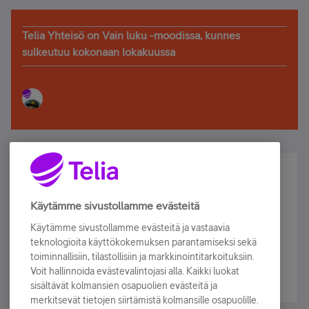
Telia Yhteisö on Vain luku -moodissa, kunnes
sulkeutuu kokonaan lokakuussa
Älä jää paitsi – osallistu ja voita!
Tilaa Telian uutiskirje ja olet mukana arvonnassa.
Käytämme sivustollamme evästeitä
Samalla saat parhaat asiakasedut suoraan
Käytämme sivustollamme evästeitä ja vastaavia
sähköpostiisi.
teknologioita käyttökokemuksen parantamiseksi sekä
toiminnallisiin, tilastollisiin ja markkinointitarkoituksiin.
Voit hallinnoida evästevalintojasi alla. Kaikki luokat
Tilaa nyt
sisältävät kolmansien osapuolien evästeitä ja
merkitsevät tietojen siirtämistä kolmansille osapuolille.