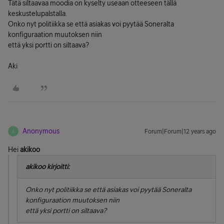
Tätä siltaavaa moodia on kyselty useaan otteeseen tällä
keskustelupalstalla.
Onko nyt politiikka se että asiakas voi pyytää Soneralta
konfiguraation muutoksen niin
että yksi portti on siltaava?
Aki
Anonymous
Forum|Forum|12 years ago
A
Hei
akikoo
akikoo kirjoitti:
Onko nyt politiikka se että asiakas voi pyytää Soneralta
konfiguraation muutoksen niin
että yksi portti on siltaava?