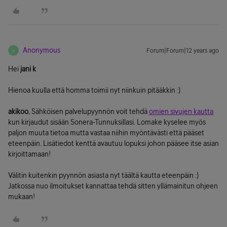
Anonymous
Forum|Forum|12 years ago
A
Hei
jani k
Hienoa kuulla että homma toimii nyt niinkuin pitääkkin :)
akikoo
, Sähköisen palvelupyynnön voit tehdä
omien sivujen kautta
kun kirjaudut sisään Sonera-Tunnuksillasi. Lomake kyselee myös
paljon muuta tietoa mutta vastaa niihin myöntävästi että pääset
eteenpäin. Lisätiedot kenttä avautuu lopuksi johon pääsee itse asian
kirjoittamaan!
Välitin kuitenkin pyynnön asiasta nyt täältä kautta eteenpäin :)
Jatkossa nuo ilmoitukset kannattaa tehdä sitten yllämainitun ohjeen
mukaan!