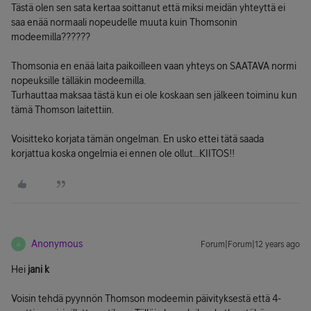
Tästä olen sen sata kertaa soittanut että miksi meidän yhteyttä ei
saa enää normaali nopeudelle muuta kuin Thomsonin
modeemilla??????
Thomsonia en enää laita paikoilleen vaan yhteys on SAATAVA normi
nopeuksille tälläkin modeemilla.
Turhauttaa maksaa tästä kun ei ole koskaan sen jälkeen toiminu kun
tämä Thomson laitettiin.
Voisitteko korjata tämän ongelman. En usko ettei tätä saada
korjattua koska ongelmia ei ennen ole ollut...KIITOS!!
Anonymous
Forum|Forum|12 years ago
A
Hei
jani k
Voisin tehdä pyynnön Thomson modeemin päivityksestä että 4-