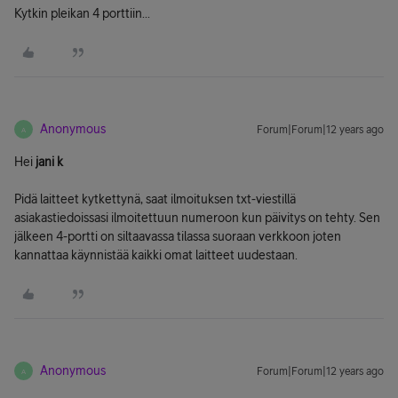
Kytkin pleikan 4 porttiin...
Anonymous
Forum|Forum|12 years ago
A
Hei
jani k
Pidä laitteet kytkettynä, saat ilmoituksen txt-viestillä
asiakastiedoissasi ilmoitettuun numeroon kun päivitys on tehty. Sen
jälkeen 4-portti on siltaavassa tilassa suoraan verkkoon joten
kannattaa käynnistää kaikki omat laitteet uudestaan.
Anonymous
Forum|Forum|12 years ago
A