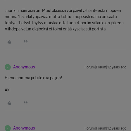
Juurikin näin asia on. Muutoksessa voi päivitystilanteesta riippuen
mennä 1-5 arkityöpäivää mutta kohtuu nopeasti nämä on saatu
tehtyä. Tietysti täytyy muistaa että tuon 4-portin siltauksen jälkeen
Viihdepalvelun digiboksi ei toimi enää kyseisestä portista.
Anonymous
Forum|Forum|12 years ago
A
Hieno homma ja kiitoksia paljon!
Aki
Anonymous
Forum|Forum|12 years ago
A