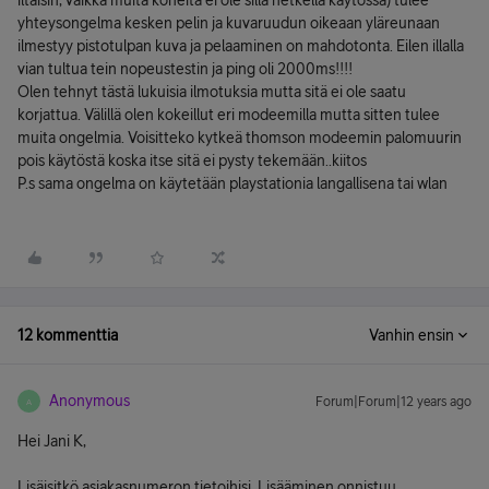
iltaisin, vaikka muita koneita ei ole sillä hetkellä käytössä) tulee
yhteysongelma kesken pelin ja kuvaruudun oikeaan yläreunaan
ilmestyy pistotulpan kuva ja pelaaminen on mahdotonta. Eilen illalla
vian tultua tein nopeustestin ja ping oli 2000ms!!!!
Olen tehnyt tästä lukuisia ilmotuksia mutta sitä ei ole saatu
korjattua. Välillä olen kokeillut eri modeemilla mutta sitten tulee
muita ongelmia. Voisitteko kytkeä thomson modeemin palomuurin
pois käytöstä koska itse sitä ei pysty tekemään..kiitos
P.s sama ongelma on käytetään playstationia langallisena tai wlan
12 kommenttia
Vanhin ensin
Anonymous
Forum|Forum|12 years ago
A
Hei Jani K,
Lisäisitkö asiakasnumeron tietoihisi. Lisääminen onnistuu