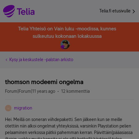
Telia.fi etusivulle
Telia Yhteisö on Vain luku -moodissa, kunnes
sulkeutuu kokonaan lokakuussa
Kysy ja keskustele -palstan arkisto
thomson modeemi ongelma
Forum|Forum|11 years ago
12 kommenttia
migration
M
Hei. Meillä on soneran viihdepaketti. Sen jälkeen kun se meille
otettiin niin alkoi ongelmat yhteyksissä, varsinkin Playstation pelien
pelaaminen verkossa pätkii pahemman kerran. Päivittäin(pääasiassa