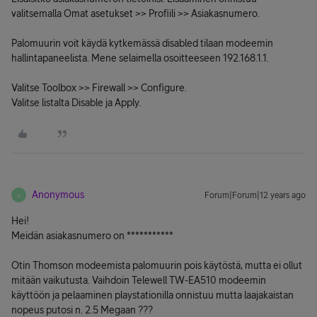
valitsemalla Omat asetukset >> Profiili >> Asiakasnumero.
Palomuurin voit käydä kytkemässä disabled tilaan modeemin
hallintapaneelista. Mene selaimella osoitteeseen 192.168.1.1.
Valitse Toolbox >> Firewall >> Configure.
Valitse listalta Disable ja Apply.
Anonymous
Forum|Forum|12 years ago
A
Hei!
Meidän asiakasnumero on ***********
Otin Thomson modeemista palomuurin pois käytöstä, mutta ei ollut
mitään vaikutusta. Vaihdoin Telewell TW-EA510 modeemin
käyttöön ja pelaaminen playstationilla onnistuu mutta laajakaistan
nopeus putosi n. 2.5 Megaan ???