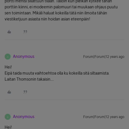
portti menisi sillattuun tilaan. Tällöin kun pleikan kytkee tähän
porttiin kiinni, ei modeemin palomuuri tai muukaan ohjaus puutu
sen toimintaan. Mikäli haluat kokeilla tätä niin ilmoita tähän
viestiketjuun asiasta niin hoidan asian eteenpäin!
Anonymous
Forum|Forum|12 years ago
A
Hei!
Eipä taida muuta vaihtoehtoa olla ku kokeilla sitä siltaamista.
Laitan Thomsonin takaisin....
Anonymous
Forum|Forum|12 years ago
A
Hei!