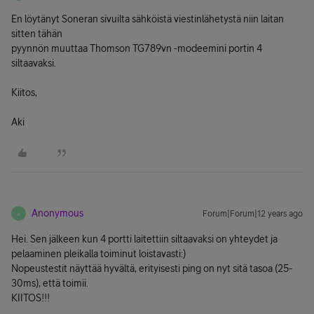
En löytänyt Soneran sivuilta sähköistä viestinlähetystä niin laitan
sitten tähän
pyynnön muuttaa Thomson TG789vn -modeemini portin 4
siltaavaksi.
Kiitos,
Aki
Anonymous
Forum|Forum|12 years ago
A
Hei. Sen jälkeen kun 4 portti laitettiin siltaavaksi on yhteydet ja
pelaaminen pleikalla toiminut loistavasti:)
Nopeustestit näyttää hyvältä, erityisesti ping on nyt sitä tasoa (25-
30ms), että toimii.
KIITOS!!!