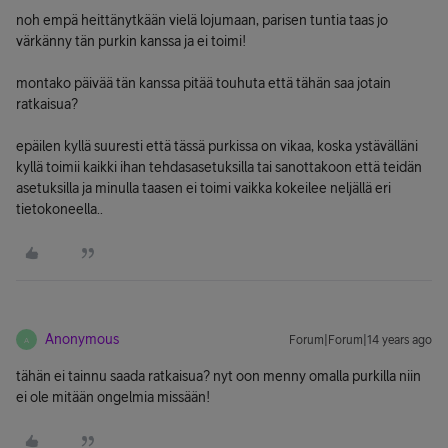
noh empä heittänytkään vielä lojumaan, parisen tuntia taas jo
värkänny tän purkin kanssa ja ei toimi!
montako päivää tän kanssa pitää touhuta että tähän saa jotain
ratkaisua?
epäilen kyllä suuresti että tässä purkissa on vikaa, koska ystävälläni
kyllä toimii kaikki ihan tehdasasetuksilla tai sanottakoon että teidän
asetuksilla ja minulla taasen ei toimi vaikka kokeilee neljällä eri
tietokoneella..
Anonymous
Forum|Forum|14 years ago
A
tähän ei tainnu saada ratkaisua? nyt oon menny omalla purkilla niin
ei ole mitään ongelmia missään!