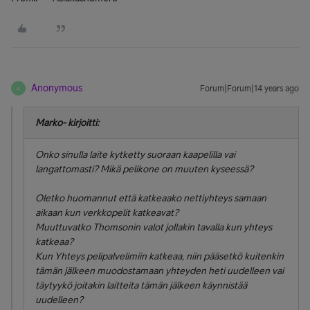
Anonymous
Forum|Forum|14 years ago
A
Marko- kirjoitti:
Onko sinulla laite kytketty suoraan kaapelilla vai
langattomasti? Mikä pelikone on muuten kyseessä?
Oletko huomannut että katkeaako nettiyhteys samaan
aikaan kun verkkopelit katkeavat?
Muuttuvatko Thomsonin valot jollakin tavalla kun yhteys
katkeaa?
Kun Yhteys pelipalvelimiin katkeaa, niin pääsetkö kuitenkin
tämän jälkeen muodostamaan yhteyden heti uudelleen vai
täytyykö joitakin laitteita tämän jälkeen käynnistää
uudelleen?