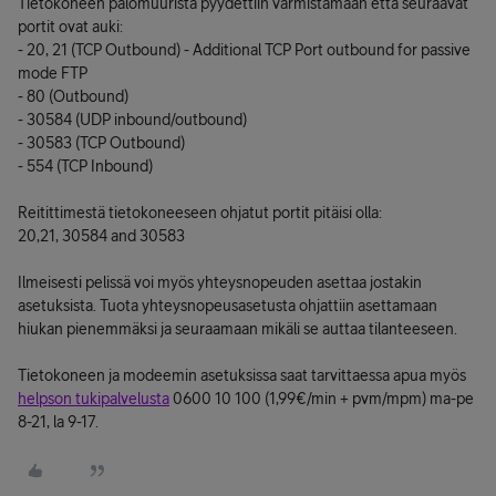
Tietokoneen palomuurista pyydettiin varmistamaan että seuraavat
portit ovat auki:
- 20, 21 (TCP Outbound) - Additional TCP Port outbound for passive
mode FTP
- 80 (Outbound)
- 30584 (UDP inbound/outbound)
- 30583 (TCP Outbound)
- 554 (TCP Inbound)
Reitittimestä tietokoneeseen ohjatut portit pitäisi olla:
20,21, 30584 and 30583
Ilmeisesti pelissä voi myös yhteysnopeuden asettaa jostakin
asetuksista. Tuota yhteysnopeusasetusta ohjattiin asettamaan
hiukan pienemmäksi ja seuraamaan mikäli se auttaa tilanteeseen.
Tietokoneen ja modeemin asetuksissa saat tarvittaessa apua myös
helpson tukipalvelusta
0600 10 100 (1,99€/min + pvm/mpm) ma-pe
8-21, la 9-17.