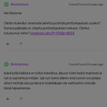
Anonymous
Forum|Forum|14 years ago
A
Hei Noterve
Oletko kokeillut resetoida laitetta ja tehdä porttiohjaukset uusiksi?
Sonera palstalla on ohjeita porttiohjauksien tekoon. Oletko
tutustunut niihin?
viewtopic.php?f=104&t=8654
Anonymous
Forum|Forum|14 years ago
A
ikävä kyllä kaikkea on tullut kokeiltua, alkuun toimi boksi mainiosti ja
nyt ei saa tehtyä mitään. tää nyt toimii silleen että tunnin voi pelata
sitten heittää ulos ja tämä ei todellakaan ole vaihtoehto minulle
tässä tapauksessa..