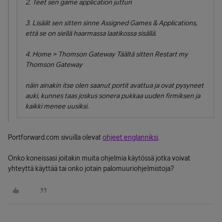
2. Teet sen game application juttun
3. Lisäät sen sitten sinne Assigned Games & Applications,
että se on siellä haarmassa laatikossa sisällä.
4. Home > Thomson Gateway Täältä sitten Restart my
Thomson Gateway
näin ainakin itse olen saanut portit avattua ja ovat pysyneet
auki, kunnes taas joskus sonera pukkaa uuden firmiksen ja
kaikki menee uusiksi.
Portforward.com sivuilla olevat
ohjeet englanniksi
.
Onko koneissasi joitakin muita ohjelmia käytössä jotka voivat
yhteyttä käyttää tai onko jotain palomuuriohjelmistoja?