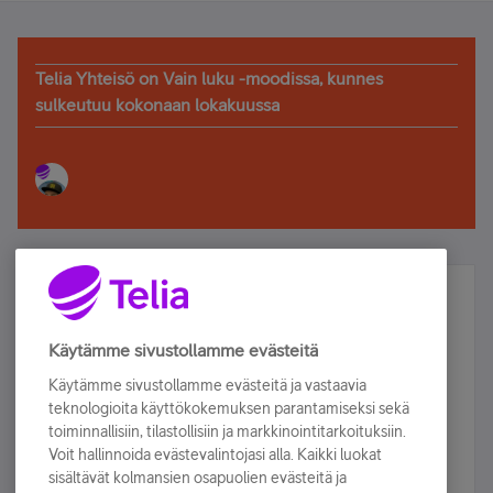
Telia Yhteisö on Vain luku -moodissa, kunnes
sulkeutuu kokonaan lokakuussa
Älä jää paitsi – osallistu ja voita!
Tilaa Telian uutiskirje ja olet mukana arvonnassa.
Käytämme sivustollamme evästeitä
Samalla saat parhaat asiakasedut suoraan
Käytämme sivustollamme evästeitä ja vastaavia
sähköpostiisi.
teknologioita käyttökokemuksen parantamiseksi sekä
toiminnallisiin, tilastollisiin ja markkinointitarkoituksiin.
Voit hallinnoida evästevalintojasi alla. Kaikki luokat
Tilaa nyt
sisältävät kolmansien osapuolien evästeitä ja