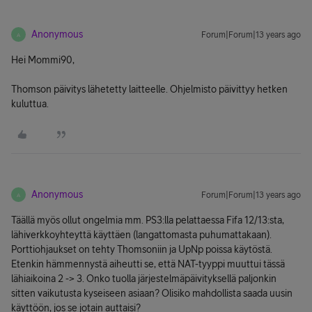
Anonymous
Forum|Forum|13 years ago
A
Hei Mommi90,
Thomson päivitys lähetetty laitteelle. Ohjelmisto päivittyy hetken
kuluttua.
Anonymous
Forum|Forum|13 years ago
A
Täällä myös ollut ongelmia mm. PS3:lla pelattaessa Fifa 12/13:sta,
lähiverkkoyhteyttä käyttäen (langattomasta puhumattakaan).
Porttiohjaukset on tehty Thomsoniin ja UpNp poissa käytöstä.
Etenkin hämmennystä aiheutti se, että NAT-tyyppi muuttui tässä
lähiaikoina 2 -> 3. Onko tuolla järjestelmäpäivityksellä paljonkin
sitten vaikutusta kyseiseen asiaan? Olisiko mahdollista saada uusin
käyttöön, jos se jotain auttaisi?