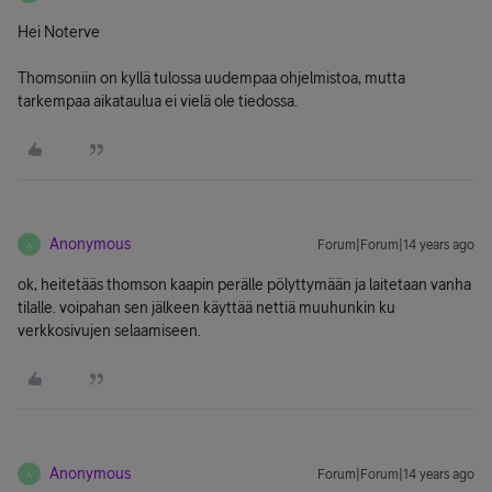
Hei Noterve
Thomsoniin on kyllä tulossa uudempaa ohjelmistoa, mutta
tarkempaa aikataulua ei vielä ole tiedossa.
Anonymous
Forum|Forum|14 years ago
A
ok, heitetääs thomson kaapin perälle pölyttymään ja laitetaan vanha
tilalle. voipahan sen jälkeen käyttää nettiä muuhunkin ku
verkkosivujen selaamiseen.
Anonymous
Forum|Forum|14 years ago
A