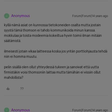
Anonymous
Forum|Forum|14 years ago
A
kyllä nämä asiat on kunnossa tietokoneiden osalta mutta jostain
syystä tämä thomson ei tahdo kommunikoida minun kanssa.
mokkulaa ja toista modeemia kokeiltua hyvin toimii ilman mitään
säätämistä.
ilmeisesti jotain vikaa laitteessa koska jos yritän porttiohjausta tehdä
niin ei homma muutu.
pelin sisällä olen ollut yhteydessä tukeen ja sanoivat että uutta
firmistäkin voisi thomsoniin laittaa mutta tämähän ei vissiin ollut
mahdollista?
Anonymous
Forum|Forum|14 years ago
A