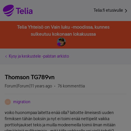
Telia.fi etusivulle
Telia Yhteisö on Vain luku -moodissa, kunnes
sulkeutuu kokonaan lokakuussa
Kysy ja keskustele -palstan arkisto
Thomson TG789vn
Forum|Forum|11 years ago
76 kommenttia
migration
M
voiko huonompaa laitetta enää olla? laitoitte ilmeisesti uuden
firmiksen tähän boksiin ja nyt ei toimi enää nettipelit vaikka
porttiohjaukset tekis ja muilla modeemeilla toimii ilman mitään