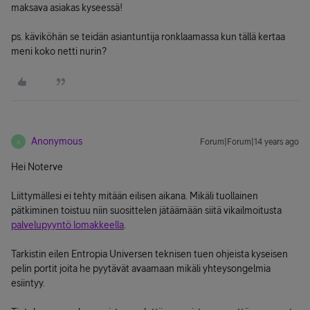
maksava asiakas kyseessä!
ps. käviköhän se teidän asiantuntija ronklaamassa kun tällä kertaa
meni koko netti nurin?
Anonymous
Forum|Forum|14 years ago
A
Hei Noterve
Liittymällesi ei tehty mitään eilisen aikana. Mikäli tuollainen
pätkiminen toistuu niin suosittelen jätäämään siitä vikailmoitusta
palvelupyyntö lomakkeella
.
Tarkistin eilen Entropia Universen teknisen tuen ohjeista kyseisen
pelin portit joita he pyytävät avaamaan mikäli yhteysongelmia
esiintyy.