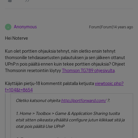
Anonymous
Forum|Forum|14 years ago
A
Hei Noterve
Kun olet porttien ohjauksia tehnyt, niin oletko ensin tehnyt
thomsonille tehdasasetusten palautuksen ja sen jälkeen ottanut
UPnP:n pois päältä ennen kuin tekee porttien ohjauksia? Ohjeet
Thomsonin resetointiin löytyy
Thomson TG789 ohjesivulta
.
Käyttäjän pietju-18 kommentit palstalla ketjusta
viewtopic.php?
f=104&t=8654
Oletko katsonut ohjeita
http://portforward.com/
?.
1. Home > Toolbox > Game & Application Sharing tuolta
etsit sitten oikeasta ylhäältä configure jutun klikkaat sitä ja
otat pois päältä Use UPnP