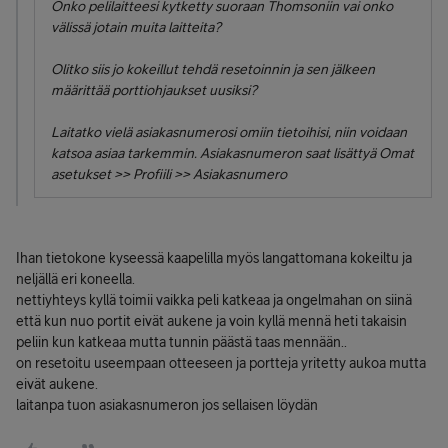
Onko pelilaitteesi kytketty suoraan Thomsoniin vai onko
välissä jotain muita laitteita?
Olitko siis jo kokeillut tehdä resetoinnin ja sen jälkeen
määrittää porttiohjaukset uusiksi?
Laitatko vielä asiakasnumerosi omiin tietoihisi, niin voidaan
katsoa asiaa tarkemmin. Asiakasnumeron saat lisättyä Omat
asetukset >> Profiili >> Asiakasnumero
Ihan tietokone kyseessä kaapelilla myös langattomana kokeiltu ja
neljällä eri koneella.
nettiyhteys kyllä toimii vaikka peli katkeaa ja ongelmahan on siinä
että kun nuo portit eivät aukene ja voin kyllä mennä heti takaisin
peliin kun katkeaa mutta tunnin päästä taas mennään..
on resetoitu useempaan otteeseen ja portteja yritetty aukoa mutta
eivät aukene.
laitanpa tuon asiakasnumeron jos sellaisen löydän