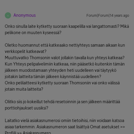
Anonymous
Forum|Forum|14 years ago
A
Onko sinulla laite kytketty suoraan kaapelilla vai langattomasti? Mikä
pelikone on muuten kyseessä?
Oletko huomannut että katkeaako nettiyhteys samaan aikaan kun
verkkopelit katkeavat?
Muuttuvatko Thomsonin valot jollakin tavalla kun yhteys katkeaa?
Kun Yhteys pelipalvelimiin katkeaa, niin pääsetkö kuitenkin tämän
jälkeen muodostamaan yhteyden heti uudelleen vai täytyykö
joitakin laitteita tämän jälkeen käynnistää uudelleen?
Onko pelilaitteesi kytketty suoraan Thomsoniin vai onko välissä
jotain muita laitteita?
Olitko siis jo kokeillut tehdä resetoinnin ja sen jälkeen määrittää
porttiohjaukset uusiksi?
Laitatko vielä asiakasnumerosi omiin tietoihisi, niin voidaan katsoa
asiaa tarkemmin. Asiakasnumeron saat lisättyä Omat asetukset >>
Profiili >> Asiakasnumero