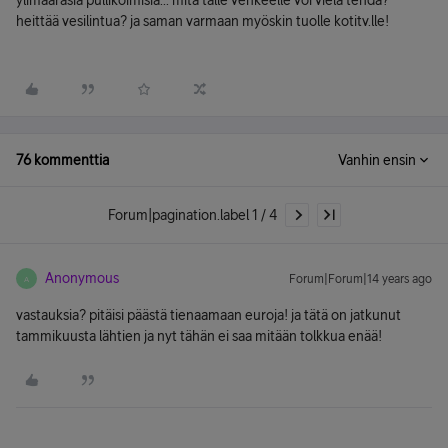
ylimääräsiä pullikoimisia... mitä tälle vehkeelle voi vielä tehdä?
heittää vesilintua? ja saman varmaan myöskin tuolle kotitv.lle!
76 kommenttia
Vanhin ensin
Forum|pagination.label 1 / 4
Anonymous
Forum|Forum|14 years ago
A
vastauksia? pitäisi päästä tienaamaan euroja! ja tätä on jatkunut
tammikuusta lähtien ja nyt tähän ei saa mitään tolkkua enää!