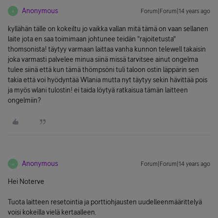
Anonymous
Forum|Forum|14 years ago
A
kyllähän tälle on kokeiltu jo vaikka vallan mitä tämä on vaan sellanen
laite jota en saa toimimaan johtunee teidän "rajoitetusta"
thomsonista! täytyy varmaan laittaa vanha kunnon telewell takaisin
joka varmasti palvelee minua siinä missä tarvitsee ainut ongelma
tulee siinä että kun tämä thömpsöni tuli taloon ostin läppärin sen
takia että voi hyödyntää Wlania mutta nyt täytyy sekin hävittää pois
ja myös wlani tulostin! ei taida löytyä ratkaisua tämän laitteen
ongelmiin?
Anonymous
Forum|Forum|14 years ago
A
Hei Noterve
Tuota laitteen resetointia ja porttiohjausten uudelleenmäärittelyä
voisi kokeilla vielä kertaalleen.