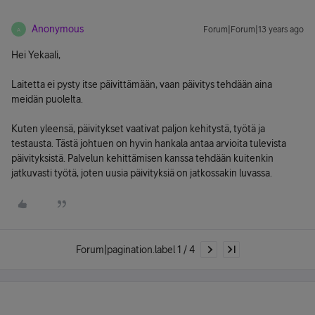
Anonymous
Forum|Forum|13 years ago
A
Hei Yekaali,
Laitetta ei pysty itse päivittämään, vaan päivitys tehdään aina
meidän puolelta.
Kuten yleensä, päivitykset vaativat paljon kehitystä, työtä ja
testausta. Tästä johtuen on hyvin hankala antaa arvioita tulevista
päivityksistä. Palvelun kehittämisen kanssa tehdään kuitenkin
jatkuvasti työtä, joten uusia päivityksiä on jatkossakin luvassa.
Forum|pagination.label 1 / 4