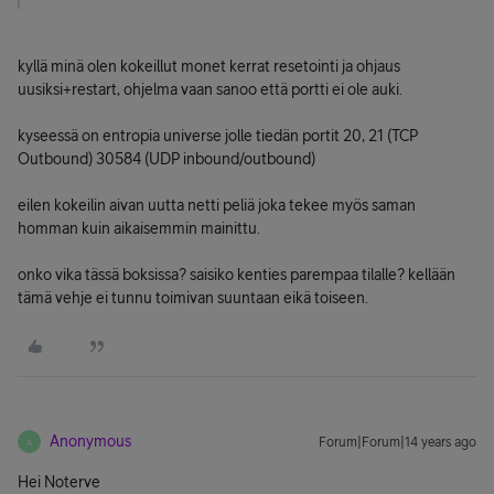
kyllä minä olen kokeillut monet kerrat resetointi ja ohjaus
uusiksi+restart, ohjelma vaan sanoo että portti ei ole auki.
kyseessä on entropia universe jolle tiedän portit 20, 21 (TCP
Outbound) 30584 (UDP inbound/outbound)
eilen kokeilin aivan uutta netti peliä joka tekee myös saman
homman kuin aikaisemmin mainittu.
onko vika tässä boksissa? saisiko kenties parempaa tilalle? kellään
tämä vehje ei tunnu toimivan suuntaan eikä toiseen.
Anonymous
Forum|Forum|14 years ago
A
Hei Noterve