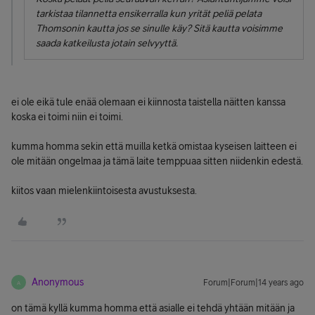
tarkistaa tilannetta ensikerralla kun yrität peliä pelata
Thomsonin kautta jos se sinulle käy? Sitä kautta voisimme
saada katkeilusta jotain selvyyttä.
ei ole eikä tule enää olemaan ei kiinnosta taistella näitten kanssa
koska ei toimi niin ei toimi.
kumma homma sekin että muilla ketkä omistaa kyseisen laitteen ei
ole mitään ongelmaa ja tämä laite temppuaa sitten niidenkin edestä.
kiitos vaan mielenkiintoisesta avustuksesta.
Anonymous
Forum|Forum|14 years ago
A
on tämä kyllä kumma homma että asialle ei tehdä yhtään mitään ja