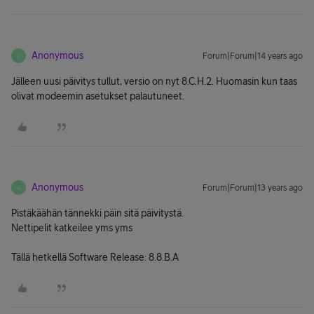
Anonymous
Forum|Forum|14 years ago
A
Jälleen uusi päivitys tullut, versio on nyt 8.C.H.2. Huomasin kun taas
olivat modeemin asetukset palautuneet.
Anonymous
Forum|Forum|13 years ago
A
Pistäkäähän tännekki päin sitä päivitystä.
Nettipelit katkeilee yms yms
Tällä hetkellä Software Release: 8.8.B.A