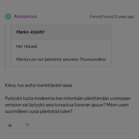
Anonymous
Forum|Forum|13 years ago
A
Marko- kirjoitti:
Hei Yekaali,
Päivitys on nyt laitetetty sinunkin Thomsonillesi.
Kiitos, tuo auttoi merkittävästi asiaa.
Pystyykö tuota modeemia itse mitenkään päivittämään uusimpaan
versioon vai täytyykö aina turvautua Soneran apuun? Miten usein
suunniilleen uusia päivityksiä tulee?