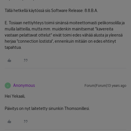
Tällä hetkellä käytössä siis Software Release: 8.8.B.A.
E. Tosiaan nettiyhteys toimii sinänsä moiteettomasti pelikonsolilla ja
muilla laitteilla, mutta mm. muidenkin mainitsemat "kavereita
vastaan pelattavat ottelut" eivät toimi edes vähää alusta ja yleensä
herjaa "connection lostista", ennenkuin mitään on edes ehtinyt
tapahtua.
Anonymous
Forum|Forum|13 years ago
A
Hei Yekaali,
Päivitys on nyt laitetetty sinunkin Thomsonillesi.