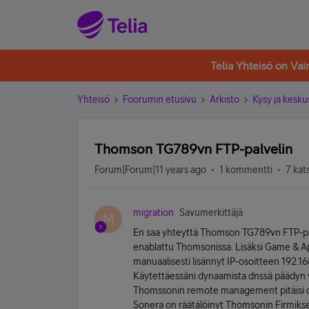
Telia Yhteisö on Va
Yhteisö
Foorumin etusivu
Arkisto
Kysy ja kesku
Thomson TG789vn FTP-palvelin
Forum|Forum|11 years ago
1 kommentti
7 kat
migration
Savumerkittäjä
M
En saa yhteyttä Thomson TG789vn FTP-pal
enablattu Thomsonissa. Lisäksi Game & Ap
manuaalisesti lisännyt IP-osoitteen 192.1
Käytettäessäni dynaamista dnssä päädyn verk
Thomssonin remote management pitäisi dea
Sonera on räätälöinyt Thomsonin Firmiks