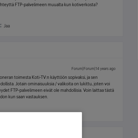
 yhteyttä FTP-palvelimeen muualta kun kotiverkosta?
Jaa
Forum|Forum|14 years ago
eran toimesta Koti-TV:n käyttöön sopivaksi, ja sen
ollista. Jotain ominaisuuksia / valikoita on lukittu, joten voi
eydet FTP-palvelimeen eivät ole mahdollisia. Voin laittaa tästä
iedon kun saan vastauksen.