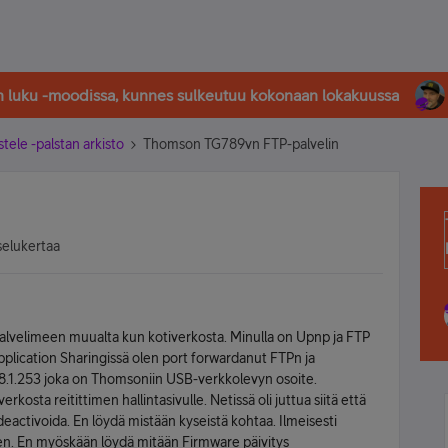
in luku -moodissa, kunnes sulkeutuu kokonaan lokakuussa
stele -palstan arkisto
Thomson TG789vn FTP-palvelin
selukertaa
velimeen muualta kun kotiverkosta. Minulla on Upnp ja FTP
plication Sharingissä olen port forwardanut FTPn ja
68.1.253 joka on Thomsoniin USB-verkkolevyn osoite.
osta reitittimen hallintasivulle. Netissä oli juttua siitä että
ctivoida. En löydä mistään kyseistä kohtaa. Ilmeisesti
en. En myöskään löydä mitään Firmware päivitys