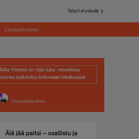
Telia.fi etusivulle
2 kuukautta sitten
Telia Yhteisö on Vain luku -moodissa,
kunnes sulkeutuu kokonaan lokakuussa
2 kuukautta sitten
Älä jää paitsi – osallistu ja