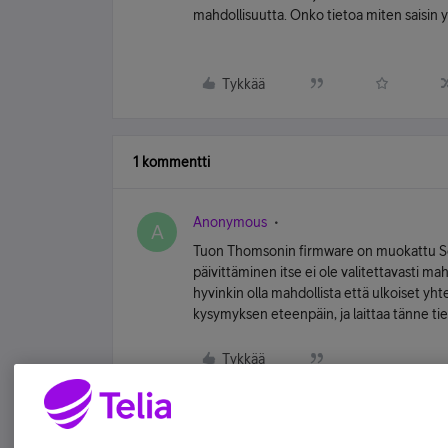
mahdollisuutta. Onko tietoa miten saisin
Tykkää
1 kommentti
Anonymous
A
Tuon Thomsonin firmware on muokattu Son
päivittäminen itse ei ole valitettavasti mahd
hyvinkin olla mahdollista että ulkoiset yht
kysymyksen eteenpäin, ja laittaa tänne t
Tykkää