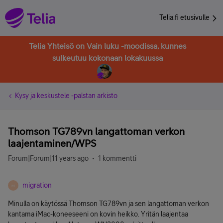
Telia.fi etusivulle
Telia Yhteisö on Vain luku -moodissa, kunnes
sulkeutuu kokonaan lokakuussa
Kysy ja keskustele -palstan arkisto
Thomson TG789vn langattoman verkon
laajentaminen/WPS
Forum|Forum|11 years ago
1 kommentti
migration
M
Minulla on käytössä Thomson TG789vn ja sen langattoman verkon
kantama iMac-koneeseeni on kovin heikko. Yritän laajentaa