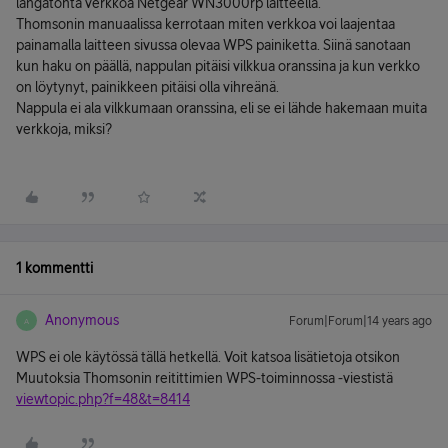
langatonta verkkoa Netgear WN3000rp laitteella.
Thomsonin manuaalissa kerrotaan miten verkkoa voi laajentaa
painamalla laitteen sivussa olevaa WPS painiketta. Siinä sanotaan
kun haku on päällä, nappulan pitäisi vilkkua oranssina ja kun verkko
on löytynyt, painikkeen pitäisi olla vihreänä.
Nappula ei ala vilkkumaan oranssina, eli se ei lähde hakemaan muita
verkkoja, miksi?
1 kommentti
Anonymous
Forum|Forum|14 years ago
A
WPS ei ole käytössä tällä hetkellä. Voit katsoa lisätietoja otsikon
Muutoksia Thomsonin reitittimien WPS-toiminnossa -viestistä
viewtopic.php?f=48&t=8414