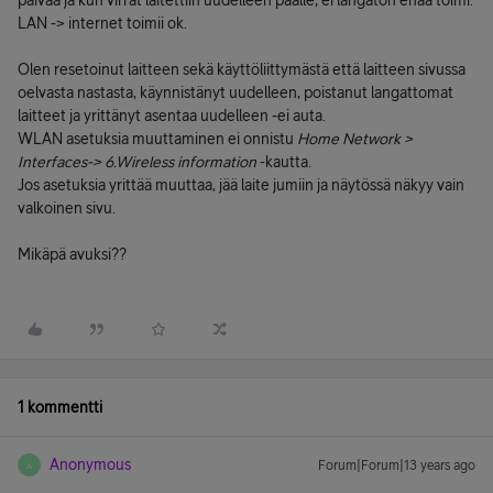
päivää ja kun virrat laitettiin uudelleen päälle, ei langaton enää toimi.
LAN -> internet toimii ok.
Olen resetoinut laitteen sekä käyttöliittymästä että laitteen sivussa
oelvasta nastasta, käynnistänyt uudelleen, poistanut langattomat
laitteet ja yrittänyt asentaa uudelleen -ei auta.
WLAN asetuksia muuttaminen ei onnistu
Home Network >
Interfaces-> 6.Wireless information
-kautta.
Jos asetuksia yrittää muuttaa, jää laite jumiin ja näytössä näkyy vain
valkoinen sivu.
Mikäpä avuksi??
1 kommentti
Anonymous
Forum|Forum|13 years ago
A