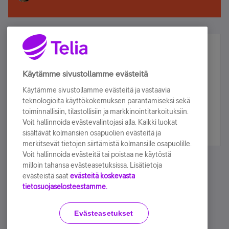
Älä jää paitsi – osallistu ja voita!
Tilaa Telian uutiskirje ja olet mukana arvonnassa.
Käytämme sivustollamme evästeitä
Samalla saat parhaat asiakasedut suoraan
Käytämme sivustollamme evästeitä ja vastaavia
sähköpostiisi.
teknologioita käyttökokemuksen parantamiseksi sekä
toiminnallisiin, tilastollisiin ja markkinointitarkoituksiin.
Voit hallinnoida evästevalintojasi alla. Kaikki luokat
Tilaa nyt
sisältävät kolmansien osapuolien evästeitä ja
merkitsevät tietojen siirtämistä kolmansille osapuolille.
Voit hallinnoida evästeitä tai poistaa ne käytöstä
milloin tahansa evästeasetuksissa. Lisätietoja
evästeistä saat
evästeitä koskevasta
tietosuojaselosteestamme.
Käyttöehdot
Accessibility statement
Evästeasetukset