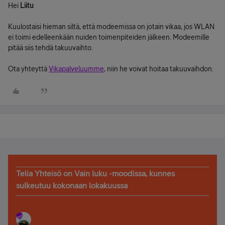
Hei
Liitu
Kuulostaisi hieman siltä, että modeemissa on jotain vikaa, jos WLAN
ei toimi edelleenkään nuiden toimenpiteiden jälkeen. Modeemille
pitää siis tehdä takuuvaihto.
Ota yhteyttä
Vikapalveluumme
, niin he voivat hoitaa takuuvaihdon.
Telia Yhteisö on Vain luku -moodissa, kunnes
sulkeutuu kokonaan lokakuussa