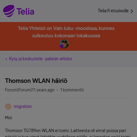
Telia.fi etusivulle
Telia Yhteisö on Vain luku -moodissa, kunnes
sulkeutuu kokonaan lokakuussa
Kysy ja keskustele -palstan arkisto
Thomson WLAN häiriö
Forum|Forum|11 years ago
1 kommentti
migration
M
Moi
Thomson TG789vn WLAN ei toimi. Laitteesta oli virrat poissa pari