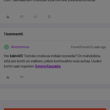
Esim. Saunalahden mokkulat kyllä toimivat jokaisella koneella.
1 kommentti
Anonymous
Forum|Forum|12 years ago
A
Hei
kalevi65
! Toimiiko mokkula millään koneella? On mahdollista,
että sim-kortti on viallinen, jolloin kortinvaihto voisi auttaa. Uuden
kortin saat nopeiten
Sonera Kaupasta
.