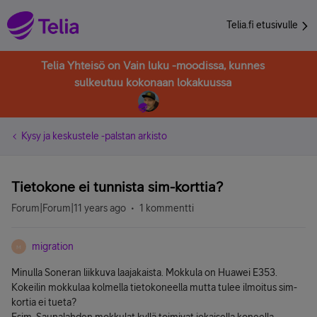
Telia.fi etusivulle
Telia Yhteisö on Vain luku -moodissa, kunnes
sulkeutuu kokonaan lokakuussa
Kysy ja keskustele -palstan arkisto
Tietokone ei tunnista sim-korttia?
Forum|Forum|11 years ago
1 kommentti
migration
M
Minulla Soneran liikkuva laajakaista. Mokkula on Huawei E353.
Kokeilin mokkulaa kolmella tietokoneella mutta tulee ilmoitus sim-
kortia ei tueta?