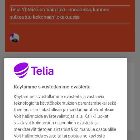
Telia Yhteisö on Vain luku -moodissa, kunnes
sulkeutuu kokonaan lokakuussa
Älä jää paitsi – osallistu ja voita!
Tilaa Telian uutiskirje ja olet mukana arvonnassa.
Käytämme sivustollamme evästeitä
Samalla saat parhaat asiakasedut suoraan
Käytämme sivustollamme evästeitä ja vastaavia
sähköpostiisi.
teknologioita käyttökokemuksen parantamiseksi sekä
toiminnallisiin, tilastollisiin ja markkinointitarkoituksiin.
Voit hallinnoida evästevalintojasi alla. Kaikki luokat
Tilaa nyt
sisältävät kolmansien osapuolien evästeitä ja
merkitsevät tietojen siirtämistä kolmansille osapuolille.
Voit hallinnoida evästeitä tai poistaa ne käytöstä