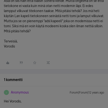
Asia on siis näin että tilaisin Sonera viihde. Mutta ongelma on se että
tietokone ei vasta kuin minä otan netti modemin läpi. Ei edes
lampput vilkuvat titekonen taakse. Mitä pitäisi tehdä? Jos mä heti
käytän Lan kapeli tietokoneen seinästä netti tomi ja lamput vilkuivat.
Mutta jos se on pienemppi "adsl kapeeli" joka on modemissa netti ei
tomi. Siksi mä en voin käytä modeemi koska olen ilman nettiä silloin.
Mitä pitäisi tehdä?
Terveisiä,
Vorodis
1 kommentti
Anonymous
Forum|Forum|12 years ago
A
Hei Vorodis,