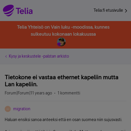
Telia.fi etusivulle
Telia Yhteisö on Vain luku -moodissa, kunnes
sulkeutuu kokonaan lokakuussa
Kysy ja keskustele -palstan arkisto
Tietokone ei vastaa ethernet kapeliin mutta
Lan kapeliin.
Forum|Forum|11 years ago
1 kommentti
migration
M
Haluan ensiksi sanoa anteeksi että en osan suomea niin sujusvasti.