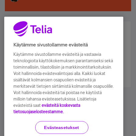
Älä jää paitsi – osallistu ja voita!
Tilaa Telian uutiskirje ja olet mukana arvonnassa.
Käytämme sivustollamme evästeitä
Samalla saat parhaat asiakasedut suoraan
Käytämme sivustollamme evästeitä ja vastaavia
sähköpostiisi.
teknologioita käyttökokemuksen parantamiseksi sekä
toiminnallisiin, tilastollisiin ja markkinointitarkoituksiin.
Voit hallinnoida evästevalintojasi alla. Kaikki luokat
Tilaa nyt
sisältävät kolmansien osapuolien evästeitä ja
merkitsevät tietojen siirtämistä kolmansille osapuolille.
Voit hallinnoida evästeitä tai poistaa ne käytöstä
milloin tahansa evästeasetuksissa. Lisätietoja
evästeistä saat
evästeitä koskevasta
tietosuojaselosteestamme.
Käyttöehdot
Accessibility statement
Evästeasetukset