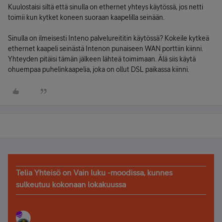
Kuulostaisi siltä että sinulla on ethernet yhteys käytössä, jos netti
toimii kun kytket koneen suoraan kaapelilla seinään.
Sinulla on ilmeisesti Inteno palvelureititin käytössä? Kokeile kytkeä
ethernet kaapeli seinästä Intenon punaiseen WAN porttiin kiinni.
Yhteyden pitäisi tämän jälkeen lähteä toimimaan. Älä siis käytä
ohuempaa puhelinkaapelia, joka on ollut DSL paikassa kiinni.
Telia Yhteisö on Vain luku -moodissa, kunnes
sulkeutuu kokonaan lokakuussa