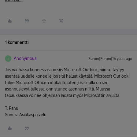
asioissa....
1 kommentti
Anonymous
Forum|Forum|16 years ago
A
Jos vanhassa koneessasi on siis Microsoft Outlook, niin se täytyy
asentaa uudelle koneelle jos sitä haluat käyttää. Microsoft Outlook
tulee Microsoft Officen mukana, joten jos sinulla on sen
asennuslevyt tallessa, onnistunee asennus niiltä. Muussa
tapauksessa voinee ohjelman ladata myös Microsoftin sivuilta.
T. Panu
Sonera Asiakaspalvelu