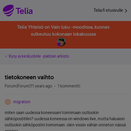
Telia.fi etusivulle
Telia Yhteisö on Vain luku -moodissa, kunnes
sulkeutuu kokonaan lokakuussa
Kysy ja keskustele -palstan arkisto
tietokoneen vaihto
Forum|Forum|11 years ago
1 kommentti
migration
M
miten saan uudessa koneessani toimimaan outlookin
sähköpostitilini? uudessa koneessa on windows live, mutta haluaisin
outlookin sähköpostini toimimaan. olen vissiin vähän onneton näissä