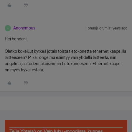
Anonymous
Forum|Forum|11 years ago
A
Hei bendani,
Oletko kokeillut kytkeä jotain toista tietokonetta ethernet kaapelilla
laitteeseen? Mikäli ongelma esiintyy vain yhdellä laitteella, niin
ongelma jää todennäköisimmin tietokoneeseen. Ethernet kaapeli
on myös hyvä testata.
Telia Yhteisö on Vain luku -moodissa, kunnes