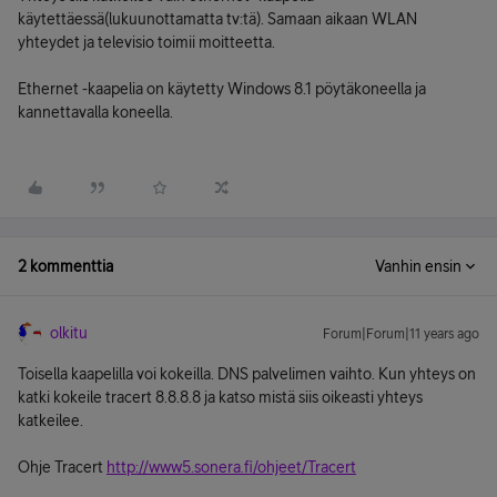
käytettäessä(lukuunottamatta tv:tä). Samaan aikaan WLAN
yhteydet ja televisio toimii moitteetta.
Ethernet -kaapelia on käytetty Windows 8.1 pöytäkoneella ja
kannettavalla koneella.
2 kommenttia
Vanhin ensin
olkitu
Forum|Forum|11 years ago
Toisella kaapelilla voi kokeilla. DNS palvelimen vaihto. Kun yhteys on
katki kokeile tracert 8.8.8.8 ja katso mistä siis oikeasti yhteys
katkeilee.
Ohje Tracert
http://www5.sonera.fi/ohjeet/Tracert