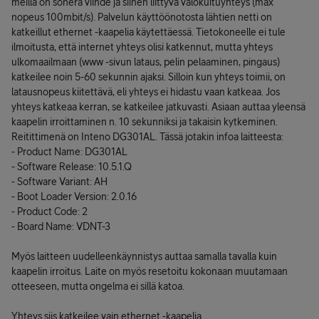
meillä on sonera viihde ja siihen liittyvä valokuituyhteys (max
nopeus 100mbit/s). Palvelun käyttöönotosta lähtien netti on
katkeillut ethernet -kaapelia käytettäessä. Tietokoneelle ei tule
ilmoitusta, että internet yhteys olisi katkennut, mutta yhteys
ulkomaailmaan (www -sivun lataus, pelin pelaaminen, pingaus)
katkeilee noin 5-60 sekunnin ajaksi. Silloin kun yhteys toimii, on
latausnopeus kiitettävä, eli yhteys ei hidastu vaan katkeaa. Jos
yhteys katkeaa kerran, se katkeilee jatkuvasti. Asiaan auttaa yleensä
kaapelin irroittaminen n. 10 sekunniksi ja takaisin kytkeminen.
Reitittimenä on Inteno DG301AL. Tässä jotakin infoa laitteesta:
- Product Name: DG301AL
- Software Release: 10.5.1.Q
- Software Variant: AH
- Boot Loader Version: 2.0.16
- Product Code: 2
- Board Name: VDNT-3
Myös laitteen uudelleenkäynnistys auttaa samalla tavalla kuin
kaapelin irroitus. Laite on myös resetoitu kokonaan muutamaan
otteeseen, mutta ongelma ei sillä katoa.
Yhteys siis katkeilee vain ethernet -kaapelia