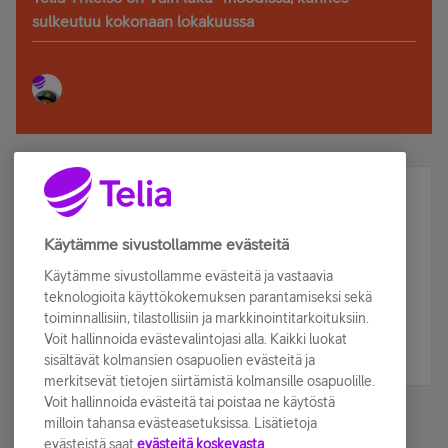
sulkeutuu kokonaan lokakuussa
Älä jää paitsi – osallistu ja voita!
Tilaa Telian uutiskirje ja olet mukana arvonnassa.
Käytämme sivustollamme evästeitä
Samalla saat parhaat asiakasedut suoraan
Käytämme sivustollamme evästeitä ja vastaavia
sähköpostiisi.
teknologioita käyttökokemuksen parantamiseksi sekä
toiminnallisiin, tilastollisiin ja markkinointitarkoituksiin.
Voit hallinnoida evästevalintojasi alla. Kaikki luokat
Tilaa nyt
sisältävät kolmansien osapuolien evästeitä ja
merkitsevät tietojen siirtämistä kolmansille osapuolille.
Voit hallinnoida evästeitä tai poistaa ne käytöstä
milloin tahansa evästeasetuksissa. Lisätietoja
evästeistä saat
evästeitä koskevasta