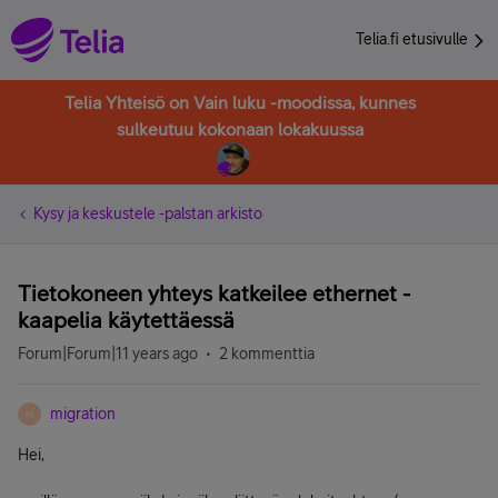
Telia.fi etusivulle
Telia Yhteisö on Vain luku -moodissa, kunnes
sulkeutuu kokonaan lokakuussa
Kysy ja keskustele -palstan arkisto
Tietokoneen yhteys katkeilee ethernet -
kaapelia käytettäessä
Forum|Forum|11 years ago
2 kommenttia
migration
M
Hei,