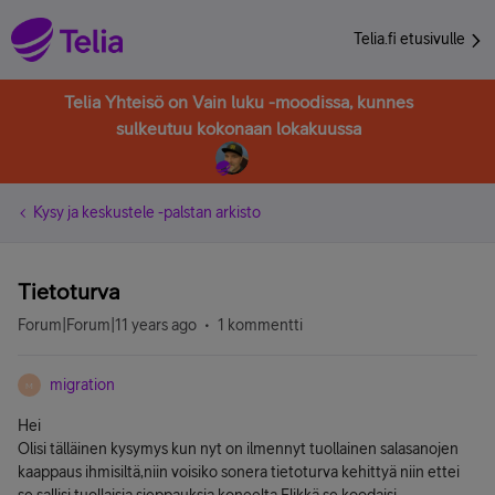
Telia.fi etusivulle
Telia Yhteisö on Vain luku -moodissa, kunnes
sulkeutuu kokonaan lokakuussa
Kysy ja keskustele -palstan arkisto
Tietoturva
Forum|Forum|11 years ago
1 kommentti
migration
M
Hei
Olisi tälläinen kysymys kun nyt on ilmennyt tuollainen salasanojen
kaappaus ihmisiltä,niin voisiko sonera tietoturva kehittyä niin ettei