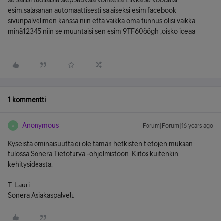
se sallisi tuollaisia sieppauksia koneelta.Elikkä se koodaisi
esim.salasanan automaattisesti salaiseksi esim facebook
sivunpalvelimen kanssa niin että vaikka oma tunnus olisi vaikka
minä12345 niin se muuntaisi sen esim 9TF60öögh ,oisko ideaa
1 kommentti
Anonymous
Forum|Forum|16 years ago
A
Kyseistä ominaisuutta ei ole tämän hetkisten tietojen mukaan
tulossa Sonera Tietoturva -ohjelmistoon. Kiitos kuitenkin
kehitysideasta.
T. Lauri
Sonera Asiakaspalvelu