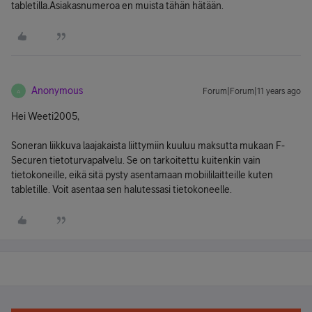
tabletilla.Asiakasnumeroa en muista tähän hätään.
Anonymous
Forum|Forum|11 years ago
A
Hei Weeti2005,
Soneran liikkuva laajakaista liittymiin kuuluu maksutta mukaan F-
Securen tietoturvapalvelu. Se on tarkoitettu kuitenkin vain
tietokoneille, eikä sitä pysty asentamaan mobiililaitteille kuten
tabletille. Voit asentaa sen halutessasi tietokoneelle.