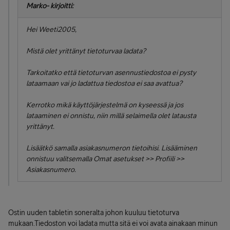
Marko- kirjoitti:
Hei Weeti2005,
Mistä olet yrittänyt tietoturvaa ladata?
Tarkoitatko että tietoturvan asennustiedostoa ei pysty
lataamaan vai jo ladattua tiedostoa ei saa avattua?
Kerrotko mikä käyttöjärjestelmä on kyseessä ja jos
lataaminen ei onnistu, niin millä selaimella olet latausta
yrittänyt.
Lisäätkö samalla asiakasnumeron tietoihisi. Lisääminen
onnistuu valitsemalla Omat asetukset >> Profiili >>
Asiakasnumero.
Ostin uuden tabletin soneralta johon kuuluu tietoturva
mukaan.Tiedoston voi ladata mutta sitä ei voi avata ainakaan minun