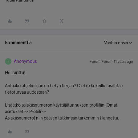
Tuula Rantanen
5 kommenttia
Vanhin ensin
Anonymous
Forum|Forum|11 years ago
A
Hei
ranttu
!
Antaako ohjelma jonkin tietyn herjan? Oletko kokeillut asentaa
tietoturvaa uudestaan?
Lisäätkö asiakasnumeron käyttäjätunnuksen profiiliin (Omat
asetukset -> Profiili ->
Asiakasnumero) niin pääsen tutkimaan tarkemmin tilannetta.