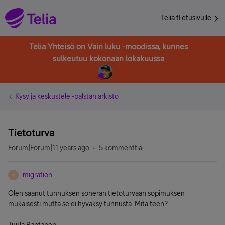
Telia.fi etusivulle
Telia Yhteisö on Vain luku -moodissa, kunnes
sulkeutuu kokonaan lokakuussa
Kysy ja keskustele -palstan arkisto
Tietoturva
Forum|Forum|11 years ago
5 kommenttia
migration
M
Olen saanut tunnuksen soneran tietoturvaan sopimuksen
mukaisesti mutta se ei hyväksy tunnusta. Mitä teen?