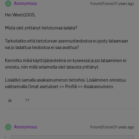
Anonymous
Forum|Forum|11 years ago
A
Hei Weeti2005,
Mistä olet yrittänyt tietoturvaa ladata?
Tarkoitatko että tietoturvan asennustiedostoa ei pysty lataamaan
vai jo ladattua tiedostoa ei saa avattua?
Kerrotko mikä käyttöjärjestelmä on kyseessä ja jos lataaminen ei
onnistu, niin millä selaimella olet latausta yrittänyt.
Lisäätkö samalla asiakasnumeron tietoihisi. Lisääminen onnistuu
valitsemalla Omat asetukset >> Profiili >> Asiakasnumero.
Anonymous
Forum|Forum|11 years ago
A