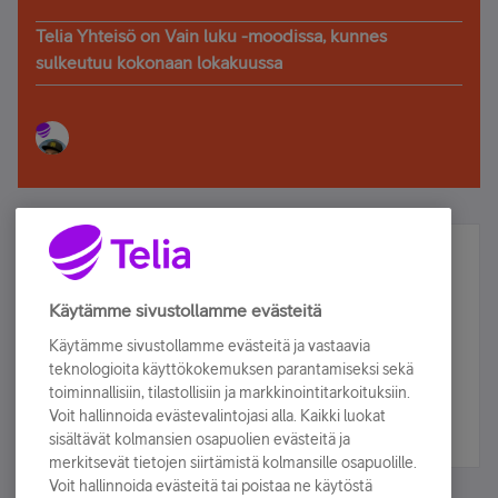
Telia Yhteisö on Vain luku -moodissa, kunnes
sulkeutuu kokonaan lokakuussa
Älä jää paitsi – osallistu ja voita!
Tilaa Telian uutiskirje ja olet mukana arvonnassa.
Käytämme sivustollamme evästeitä
Samalla saat parhaat asiakasedut suoraan
Käytämme sivustollamme evästeitä ja vastaavia
sähköpostiisi.
teknologioita käyttökokemuksen parantamiseksi sekä
toiminnallisiin, tilastollisiin ja markkinointitarkoituksiin.
Voit hallinnoida evästevalintojasi alla. Kaikki luokat
Tilaa nyt
sisältävät kolmansien osapuolien evästeitä ja
merkitsevät tietojen siirtämistä kolmansille osapuolille.
Voit hallinnoida evästeitä tai poistaa ne käytöstä