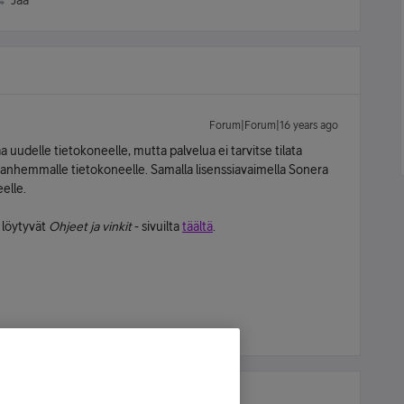
Jaa
Forum|Forum|16 years ago
 uudelle tietokoneelle, mutta palvelua ei tarvitse tilata
 vanhemmalle tietokoneelle. Samalla lisenssiavaimella Sonera
elle.
 löytyvät
Ohjeet ja vinkit
- sivuilta
täältä
.