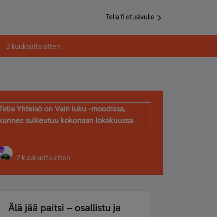
Telia.fi etusivulle
2 kuukautta sitten
Telia Yhteisö on Vain luku -moodissa,
kunnes sulkeutuu kokonaan lokakuussa
2 kuukautta sitten
Älä jää paitsi – osallistu ja