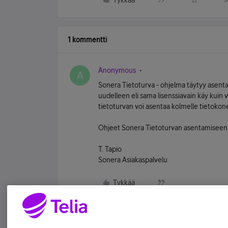
Tykkää
1 kommentti
Anonymous
A
Sonera Tietoturva - ohjelma täytyy asentaa
uudelleen eli sama lisenssiavain käy kuin
tietoturvan voi asentaa kolmelle tietokone
Ohjeet Sonera Tietoturvan asentamiseen
T. Tapio
Sonera Asiakaspalvelu
Tykkää