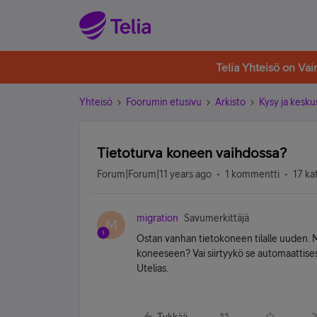
Telia Yhteisö on Va
Yhteisö
Foorumin etusivu
Arkisto
Kysy ja kesku
Tietoturva koneen vaihdossa?
Forum|Forum|11 years ago
1 kommentti
17 ka
migration
Savumerkittäjä
M
Ostan vanhan tietokoneen tilalle uuden. Mi
koneeseen? Vai siirtyykö se automaattises
Utelias.