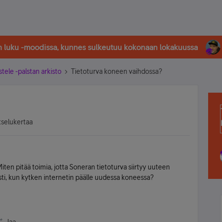
in luku -moodissa, kunnes sulkeutuu kokonaan lokakuussa
stele -palstan arkisto
Tietoturva koneen vaihdossa?
tselukertaa
ten pitää toimia, jotta Soneran tietoturva siirtyy uuteen
ti, kun kytken internetin päälle uudessa koneessa?