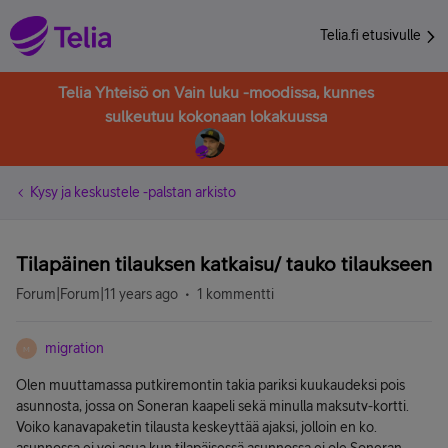
Telia.fi etusivulle
Telia Yhteisö on Vain luku -moodissa, kunnes
sulkeutuu kokonaan lokakuussa
Kysy ja keskustele -palstan arkisto
Tilapäinen tilauksen katkaisu/ tauko tilaukseen
Forum|Forum|11 years ago
1 kommentti
migration
M
Olen muuttamassa putkiremontin takia pariksi kuukaudeksi pois
asunnosta, jossa on Soneran kaapeli sekä minulla maksutv-kortti.
Voiko kanavapaketin tilausta keskeyttää ajaksi, jolloin en ko.