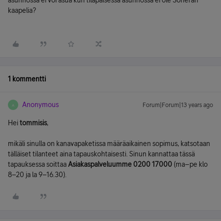
asunnossa ei voi asua kun tilapäisessä asunnossa ei ole Soneran
kaapelia?
1 kommentti
Anonymous
Forum|Forum|13 years ago
A
Hei
tommisis
,
mikäli sinulla on kanavapaketissa määräaikainen sopimus, katsotaan
tälläiset tilanteet aina tapauskohtaisesti. Sinun kannattaa tässä
tapauksessa soittaa
Asiakaspalveluumme 0200 17000
(ma–pe klo
8–20 ja la 9–16.30).