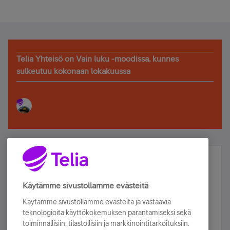
Telia Yhteisö on Vain luku -moodissa, kunnes
sulkeutuu kokonaan lokakuussa
Älä jää paitsi – osallistu ja voita!
Tilaa Telian uutiskirje ja olet mukana arvonnassa.
Käytämme sivustollamme evästeitä
Samalla saat parhaat asiakasedut suoraan
Käytämme sivustollamme evästeitä ja vastaavia
sähköpostiisi.
teknologioita käyttökokemuksen parantamiseksi sekä
toiminnallisiin, tilastollisiin ja markkinointitarkoituksiin.