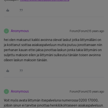
Anonymous
Forum|Forum|15 years ago
A
hei olen maksanut kaikki avoinna olevat laskut jotka liittymälläni on
ja koittanut soittaa asiakaspalveluun mutta joutuu jonottamaan niin
perhanan kauan ettei jaksa jonottaa laskun jonka takia liittymäni on
suljettu maksoin eilen ja liittymäni sulkeutui tänään toisen avoinna
olleen laskun maksoin tänään.
Anonymous
Forum|Forum|15 years ago
A
Voit myös avata liittymän itsepalveluna numerossa 0200 17000,
jolloin sinun ei tarvitse jonottaa henkilökohtaiseen asiakaspalveluun.