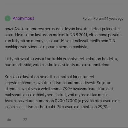
Anonymous
Forum|Forum|14 years ago
A
arszi:
Asiakasnumerosi perusteella löysin laskutustietosi ja tarkistin
asian. Heinäkuun laskusi on maksettu 23.8.2011, eli samana päivänä
kun liittymä on mennyt sulkuun. Maksut näkyvät meillä noin 2-3
pankkipäivän viiveellä riippuen hieman pankista.
Liittymä avautuu vasta kun kaikki erääntyneet laskut on hoidettu,
huolimatta siitä, vaikka laskulle olisi tehty maksusuunnitelma.
Kun kaikki laskut on hoidettu ja maksut kirjautuneet
järjestelmäämme, avautuu liittymäsi automaattisesti. Suljetun
liittymän avauksesta veloitamme 7,99e avausmaksun. Kun olet
maksanut kaikki erääntyneet laskut, voit myös soittaa meille
Asiakaspalveluun numeroon 0200 17000 ja pyytää pika-avauksen,
jolloin saat liittymäsi heti auki. Pika-avauksen hinta on 29,90e.