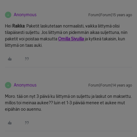
Anonymous
Forum|Forum|15 years ago
A
Hei
Raikka
: Paketit laskutetaan normaalisti, vaikka liittymä olisi
tilapäisesti suljettu. Jos liittymä on pidemmän aikaa suljettuna, niin
paketit voi poistaa maksutta
Omilla Sivuilla
ja kytkeä takaisin, kun
liittymä on taas auki.
Anonymous
Forum|Forum|14 years ago
A
Moro. tää on nyt 3 päivä ku liittymä on suljettu ja laskut on maksettu.
millos toi meinaa aukee?? luin et 1-3 päivää menee et aukee mut
eipähän oo auennu.