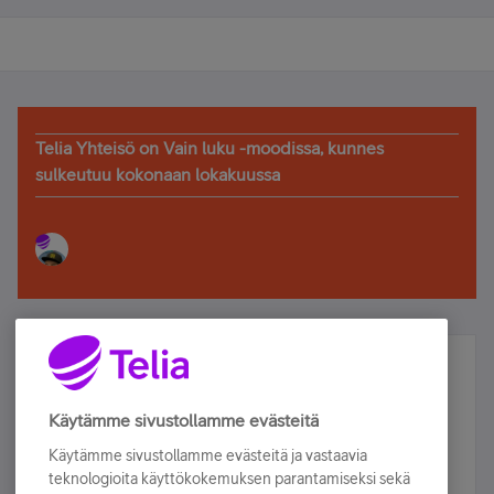
Telia Yhteisö on Vain luku -moodissa, kunnes
sulkeutuu kokonaan lokakuussa
Älä jää paitsi – osallistu ja voita!
Tilaa Telian uutiskirje ja olet mukana arvonnassa.
Käytämme sivustollamme evästeitä
Samalla saat parhaat asiakasedut suoraan
Käytämme sivustollamme evästeitä ja vastaavia
sähköpostiisi.
teknologioita käyttökokemuksen parantamiseksi sekä