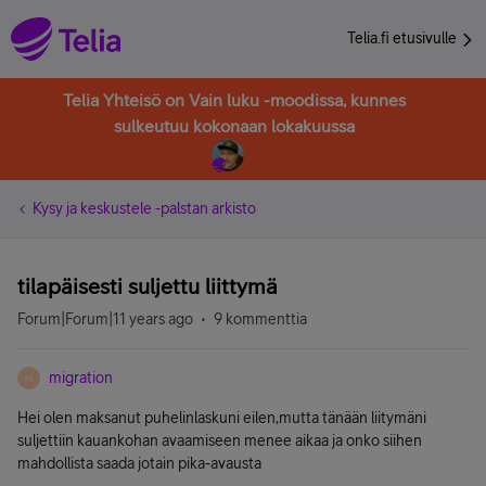
Telia.fi etusivulle
Telia Yhteisö on Vain luku -moodissa, kunnes
sulkeutuu kokonaan lokakuussa
Kysy ja keskustele -palstan arkisto
tilapäisesti suljettu liittymä
Forum|Forum|11 years ago
9 kommenttia
migration
M
Hei olen maksanut puhelinlaskuni eilen,mutta tänään liitymäni
suljettiin kauankohan avaamiseen menee aikaa ja onko siihen
mahdollista saada jotain pika-avausta