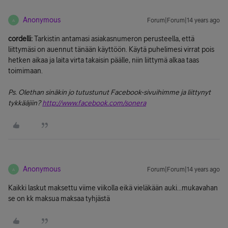
Anonymous
Forum|Forum|14 years ago
A
cordelli:
Tarkistin antamasi asiakasnumeron perusteella, että
liittymäsi on auennut tänään käyttöön. Käytä puhelimesi virrat pois
hetken aikaa ja laita virta takaisin päälle, niin liittymä alkaa taas
toimimaan.
Ps. Olethan sinäkin jo tutustunut Facebook-sivuihimme ja liittynyt
tykkääjiin?
http://www.facebook.com/sonera
Anonymous
Forum|Forum|14 years ago
A
Kaikki laskut maksettu viime viikolla eikä vieläkään auki...mukavahan
se on kk maksua maksaa tyhjästä