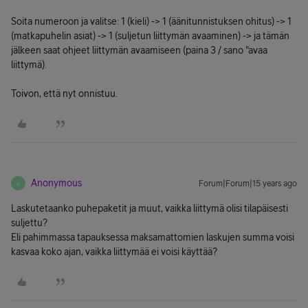
Soita numeroon ja valitse: 1 (kieli) -> 1 (äänitunnistuksen ohitus) -> 1
(matkapuhelin asiat) -> 1 (suljetun liittymän avaaminen) -> ja tämän
jälkeen saat ohjeet liittymän avaamiseen (paina 3 / sano "avaa
liittymä).
Toivon, että nyt onnistuu.
Anonymous
Forum|Forum|15 years ago
A
Laskutetaanko puhepaketit ja muut, vaikka liittymä olisi tilapäisesti
suljettu?
Eli pahimmassa tapauksessa maksamattomien laskujen summa voisi
kasvaa koko ajan, vaikka liittymää ei voisi käyttää?