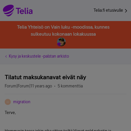
Telia.fi etusivulle
Telia Yhteisö on Vain luku -moodissa, kunnes
sulkeutuu kokonaan lokakuussa
Kysy ja keskustele -palstan arkisto
Tilatut maksukanavat eivät näy
Forum|Forum|11 years ago
5 kommenttia
migration
M
Terve,