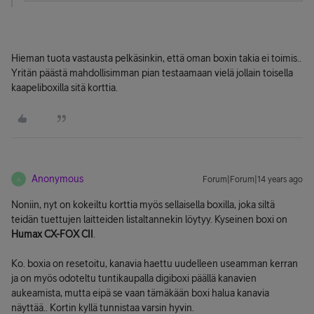
Hieman tuota vastausta pelkäsinkin, että oman boxin takia ei toimis..
Yritän päästä mahdollisimman pian testaamaan vielä jollain toisella
kaapeliboxilla sitä korttia.
Anonymous
Forum|Forum|14 years ago
A
Noniin, nyt on kokeiltu korttia myös sellaisella boxilla, joka siltä
teidän tuettujen laitteiden listaltannekin löytyy. Kyseinen boxi on
Humax CX-FOX CII
.
Ko. boxia on resetoitu, kanavia haettu uudelleen useamman kerran
ja on myös odoteltu tuntikaupalla digiboxi päällä kanavien
aukeamista, mutta eipä se vaan tämäkään boxi halua kanavia
näyttää.. Kortin kyllä tunnistaa varsin hyvin.