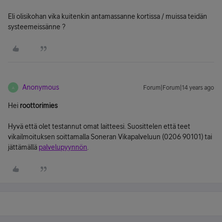
Eli olisikohan vika kuitenkin antamassanne kortissa / muissa teidän
systeemeissänne ?
Anonymous
Forum|Forum|14 years ago
A
Hei
roottorimies
Hyvä että olet testannut omat laitteesi. Suosittelen että teet
vikailmoituksen soittamalla Soneran Vikapalveluun (0206 90101) tai
jättämällä
palvelupyynnön
.