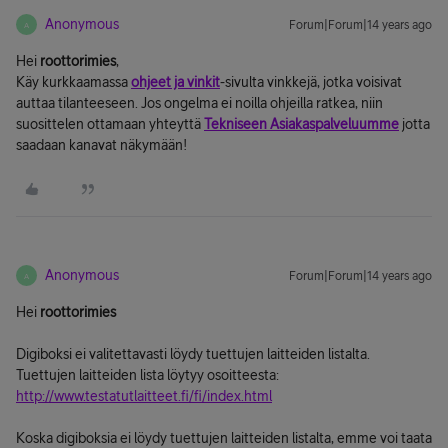
Anonymous
Forum|Forum|14 years ago
A
Hei
roottorimies
,
Käy kurkkaamassa
ohjeet ja vinkit
-sivulta vinkkejä, jotka voisivat
auttaa tilanteeseen. Jos ongelma ei noilla ohjeilla ratkea, niin
suosittelen ottamaan yhteyttä
Tekniseen Asiakaspalveluumme
jotta
saadaan kanavat näkymään!
Anonymous
Forum|Forum|14 years ago
A
Hei
roottorimies
Digiboksi ei valitettavasti löydy tuettujen laitteiden listalta.
Tuettujen laitteiden lista löytyy osoitteesta:
http://www.testatutlaitteet.fi/fi/index.html
Koska digiboksia ei löydy tuettujen laitteiden listalta, emme voi taata