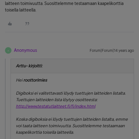
laitteen toimivuutta. Suosittelemme testaamaan kaapelikorttia
toisella laitteella.
Anonymous
Forum|Forum|14 years ago
A
Arttu- kirjoitti:
Hei
roottorimies
Digiboksi ei valitettavasti löydy tuettujen laitteiden listalta.
Tuettujen laitteiden lista löytyy osoitteesta:
http://www.testatutlaitteet.fi/fi/index.html
Koska digiboksia ei löydy tuettujen laitteiden listalta, emme
voi taata laitteen toimivuutta. Suosittelemme testaamaan
kaapelikorttia toisella laitteella.