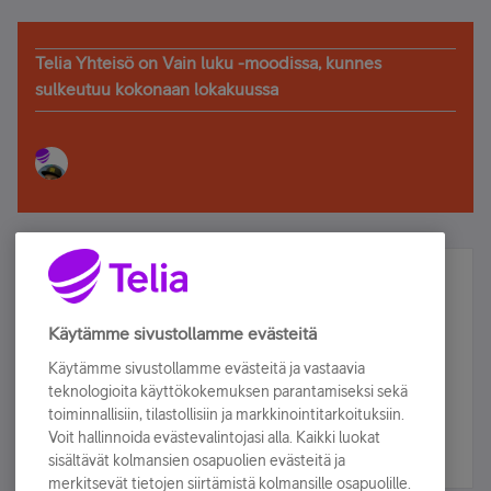
Telia Yhteisö on Vain luku -moodissa, kunnes
sulkeutuu kokonaan lokakuussa
Älä jää paitsi – osallistu ja voita!
Tilaa Telian uutiskirje ja olet mukana arvonnassa.
Käytämme sivustollamme evästeitä
Samalla saat parhaat asiakasedut suoraan
Käytämme sivustollamme evästeitä ja vastaavia
sähköpostiisi.
teknologioita käyttökokemuksen parantamiseksi sekä
toiminnallisiin, tilastollisiin ja markkinointitarkoituksiin.
Voit hallinnoida evästevalintojasi alla. Kaikki luokat
Tilaa nyt
sisältävät kolmansien osapuolien evästeitä ja
merkitsevät tietojen siirtämistä kolmansille osapuolille.