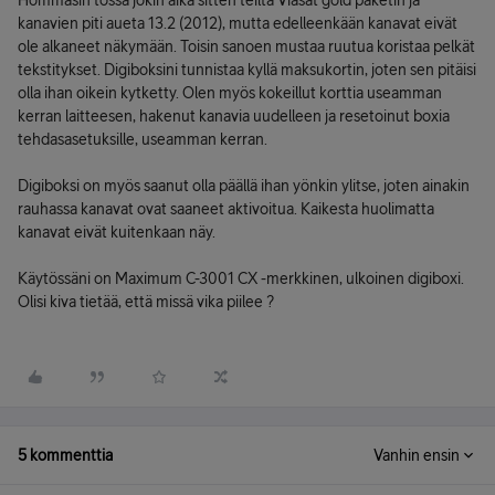
Hommasin tossa jokin aika sitten teiltä Viasat gold paketin ja
kanavien piti aueta 13.2 (2012), mutta edelleenkään kanavat eivät
ole alkaneet näkymään. Toisin sanoen mustaa ruutua koristaa pelkät
tekstitykset. Digiboksini tunnistaa kyllä maksukortin, joten sen pitäisi
olla ihan oikein kytketty. Olen myös kokeillut korttia useamman
kerran laitteesen, hakenut kanavia uudelleen ja resetoinut boxia
tehdasasetuksille, useamman kerran.
Digiboksi on myös saanut olla päällä ihan yönkin ylitse, joten ainakin
rauhassa kanavat ovat saaneet aktivoitua. Kaikesta huolimatta
kanavat eivät kuitenkaan näy.
Käytössäni on Maximum C-3001 CX -merkkinen, ulkoinen digiboxi.
Olisi kiva tietää, että missä vika piilee ?
5 kommenttia
Vanhin ensin