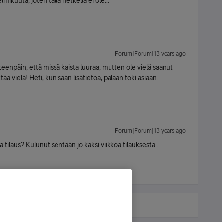
mikuuta, joten tällä hetkellä ei ole...
Forum|Forum|13 years ago
eteenpäin, että missä kaista luuraa, mutten ole vielä saanut
ttää vielä! Heti, kun saan lisätietoa, palaan toki asiaan.
Forum|Forum|13 years ago
 tilaus? Kulunut sentään jo kaksi viikkoa tilauksesta...