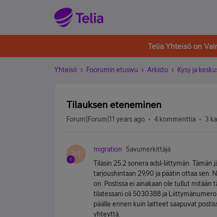
Telia Yhteisö on Va
Yhteisö
Foorumin etusivu
Arkisto
Kysy ja kesku
Tilauksen eteneminen
Forum|Forum|11 years ago
4 kommenttia
3 k
migration
Savumerkittäjä
M
Tilasin 25.2 sonera adsl-liittymän. Tämän j
tarjoushintaan 29,90 ja päätin ottaa sen. N
on. Postissa ei ainakaan ole tullut mitää
tilatessani oli 5030388 ja Liittymänumer
päälle ennen kuin laitteet saapuvat postis
yhteyttä.