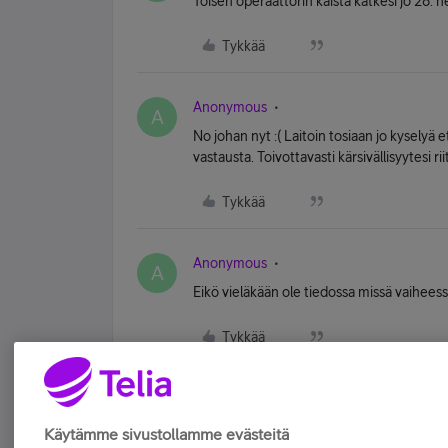
Toisen operaattorin kaista katkesi jo 28. hel
Tykkää
Anonymous
A
No johan nyt :( Laitoin tosiaan jo kyselyä 
vastausta. Toivottavasti kärsivällisyytesi rii
Tykkää
Anonymous
A
Eikö vieläkään ole tiedossa missä vaiheessa
Tykkää
Käytämme sivustollamme evästeitä