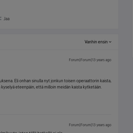
Jaa
Vanhin ensin
Forum|Forum|13 years ago
uksena. Eli onhan sinulla nyt jonkun toisen operaattorin kaista,
ta kyselyä eteenpäin, että milloin meidän kaista kytketään.
Forum|Forum|13 years ago