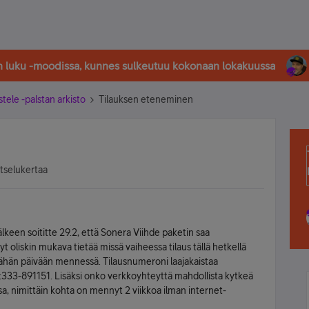
in luku -moodissa, kunnes sulkeutuu kokonaan lokakuussa
stele -palstan arkisto
Tilauksen eteneminen
atselukertaa
älkeen soititte 29.2, että Sonera Viihde paketin saa
yt oliskin mukava tietää missä vaiheessa tilaus tällä hetkellä
n tähän päivään mennessä. Tilausnumeroni laajakaistaa
o:333-891151. Lisäksi onko verkkoyhteyttä mahdollista kytkeä
sa, nimittäin kohta on mennyt 2 viikkoa ilman internet-