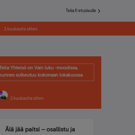
Telia.fi etusivulle
2 kuukautta sitten
Telia Yhteisö on Vain luku -moodissa,
kunnes sulkeutuu kokonaan lokakuussa
2 kuukautta sitten
Älä jää paitsi – osallistu ja