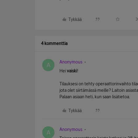
Tykkää
4 kommenttia
Anonymous
A
Hei
vaiski
!
Tilauksesi on tehty operaattorinvaihto tila
jota olet siirtämässä meille? Laitoin asias
Palaan asiaan heti, kun saan lisätietoa.
Tykkää
Anonymous
A