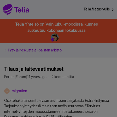
Telia.fi etusivulle
Telia Yhteisö on Vain luku -moodissa, kunnes
sulkeutuu kokonaan lokakuussa
Kysy ja keskustele -palstan arkisto
Tilaus ja laitevaatimukset
Forum|Forum|11 years ago
2 kommenttia
migration
M
Osoitehaku tarjoaa tulevaan asuntooni Laajakaista Extra -liittymää.
Tarjouksen yhteydessä mainitaan myös seuraavaa; "Tarvitset
internet-yhteyden muodostamiseen tietokoneen, jossa on