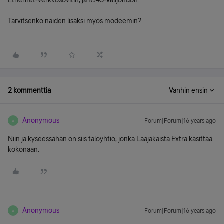
Ethernet-verkkosovitin, ja RJ45-välijohdon."
Tarvitsenko näiden lisäksi myös modeemin?
2 kommenttia
Vanhin ensin
Anonymous
Forum|Forum|16 years ago
A
Niin ja kyseessähän on siis taloyhtiö, jonka Laajakaista Extra käsittää
kokonaan.
Anonymous
Forum|Forum|16 years ago
A