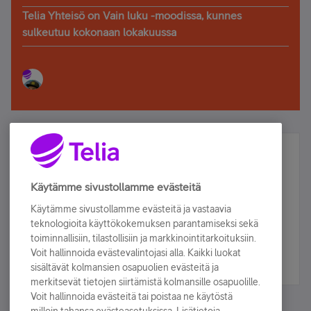
Telia Yhteisö on Vain luku -moodissa, kunnes
sulkeutuu kokonaan lokakuussa
Älä jää paitsi – osallistu ja voita!
Tilaa Telian uutiskirje ja olet mukana arvonnassa.
Käytämme sivustollamme evästeitä
Samalla saat parhaat asiakasedut suoraan
Käytämme sivustollamme evästeitä ja vastaavia
sähköpostiisi.
teknologioita käyttökokemuksen parantamiseksi sekä
toiminnallisiin, tilastollisiin ja markkinointitarkoituksiin.
Voit hallinnoida evästevalintojasi alla. Kaikki luokat
Tilaa nyt
sisältävät kolmansien osapuolien evästeitä ja
merkitsevät tietojen siirtämistä kolmansille osapuolille.
Voit hallinnoida evästeitä tai poistaa ne käytöstä