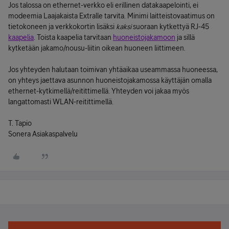
Jos talossa on ethernet-verkko eli erillinen datakaapelointi, ei
modeemia Laajakaista Extralle tarvita. Minimi laitteistovaatimus on
tietokoneen ja verkkokortin lisäksi
kaksi
suoraan kytkettyä RJ-45
kaapelia
. Toista kaapelia tarvitaan
huoneistojakamoon
ja sillä
kytketään jakamo/nousu-liitin oikean huoneen liittimeen.
Jos yhteyden halutaan toimivan yhtäaikaa useammassa huoneessa,
on yhteys jaettava asunnon huoneistojakamossa käyttäjän omalla
ethernet-kytkimellä/reitittimellä. Yhteyden voi jakaa myös
langattomasti WLAN-reitittimellä.
T. Tapio
Sonera Asiakaspalvelu