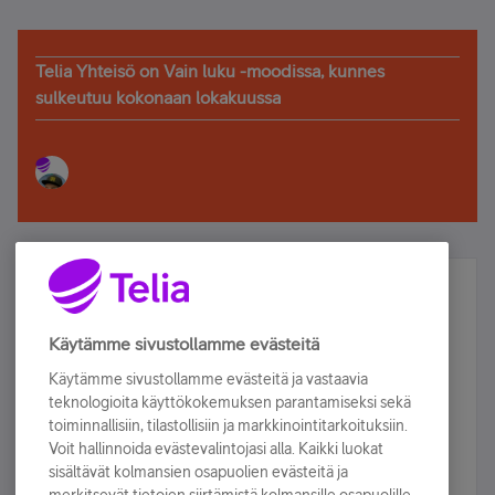
Telia Yhteisö on Vain luku -moodissa, kunnes
sulkeutuu kokonaan lokakuussa
Älä jää paitsi – osallistu ja voita!
Tilaa Telian uutiskirje ja olet mukana arvonnassa.
Käytämme sivustollamme evästeitä
Samalla saat parhaat asiakasedut suoraan
Käytämme sivustollamme evästeitä ja vastaavia
sähköpostiisi.
teknologioita käyttökokemuksen parantamiseksi sekä
toiminnallisiin, tilastollisiin ja markkinointitarkoituksiin.
Voit hallinnoida evästevalintojasi alla. Kaikki luokat
Tilaa nyt
sisältävät kolmansien osapuolien evästeitä ja