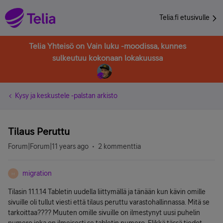
Telia.fi etusivulle
Telia Yhteisö on Vain luku -moodissa, kunnes
sulkeutuu kokonaan lokakuussa
Kysy ja keskustele -palstan arkisto
Tilaus Peruttu
Forum|Forum|11 years ago
2 kommenttia
migration
M
Tilasin 11.1.14 Tabletin uudella liittymällä ja tänään kun kävin omille
sivuille oli tullut viesti että tilaus peruttu varastohallinnassa. Mitä se
tarkoittaa???? Muuten omille sivuille on ilmestynyt uusi puhelin