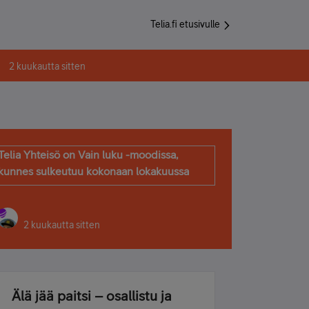
Telia.fi etusivulle
2 kuukautta sitten
Telia Yhteisö on Vain luku -moodissa,
kunnes sulkeutuu kokonaan lokakuussa
2 kuukautta sitten
Älä jää paitsi – osallistu ja