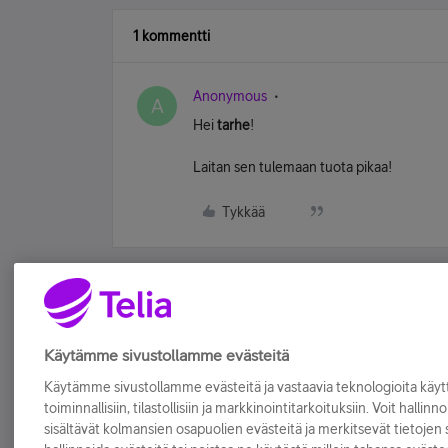
1 kommentti
Anonymous
A
Hei
tarhe
!
Laitan sen tulemaan tuota pikaa!
Tykkää
Käytämme sivustollamme evästeitä
Käytämme sivustollamme evästeitä ja vastaavia teknologioita kä
toiminnallisiin, tilastollisiin ja markkinointitarkoituksiin. Voit hallinn
sisältävät kolmansien osapuolien evästeitä ja merkitsevät tietojen si