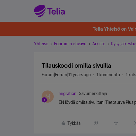
Telia Yhteisö on Va
Yhteisö
Foorumin etusivu
Arkisto
Kysy ja kesku
Tilauskoodi omilla sivuilla
Forum|Forum|11 years ago
1 kommentti
1 kat
migration
Savumerkittäjä
M
EN löydä omilta sivuiltani Tietoturva Plus 
Tykkää