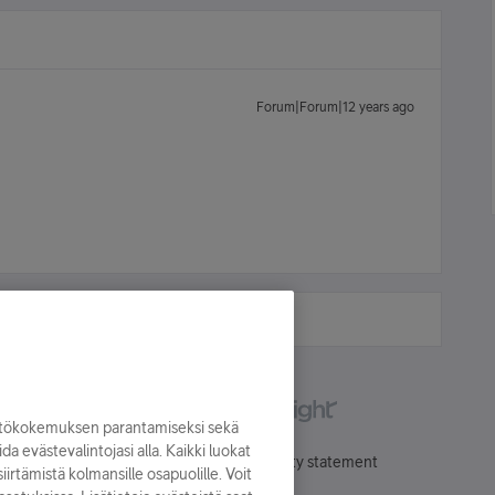
Forum|Forum|12 years ago
yttökokemuksen parantamiseksi sekä
oida evästevalintojasi alla. Kaikki luokat
Käyttöehdot
Accessibility statement
irtämistä kolmansille osapuolille. Voit