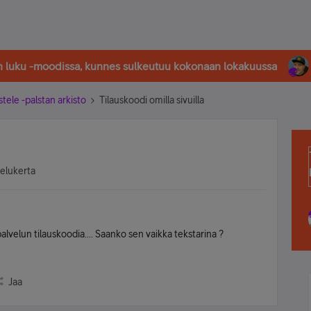
in luku -moodissa, kunnes sulkeutuu kokonaan lokakuussa
stele -palstan arkisto
Tilauskoodi omilla sivuilla
selukerta
palvelun tilauskoodia.... Saanko sen vaikka tekstarina ?
Jaa