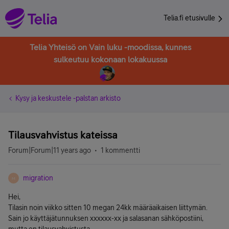
Telia.fi etusivulle
Telia Yhteisö on Vain luku -moodissa, kunnes
sulkeutuu kokonaan lokakuussa
Kysy ja keskustele -palstan arkisto
Tilausvahvistus kateissa
Forum|Forum|11 years ago
1 kommentti
migration
M
Hei,
Tilasin noin viikko sitten 10 megan 24kk määräaikaisen liittymän.
Sain jo käyttäjätunnuksen xxxxxx-xx ja salasanan sähköpostiini,