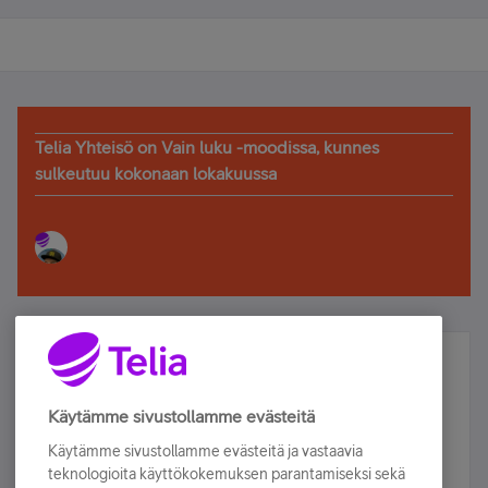
Telia Yhteisö on Vain luku -moodissa, kunnes
sulkeutuu kokonaan lokakuussa
Älä jää paitsi – osallistu ja voita!
Tilaa Telian uutiskirje ja olet mukana arvonnassa.
Käytämme sivustollamme evästeitä
Samalla saat parhaat asiakasedut suoraan
Käytämme sivustollamme evästeitä ja vastaavia
sähköpostiisi.
teknologioita käyttökokemuksen parantamiseksi sekä