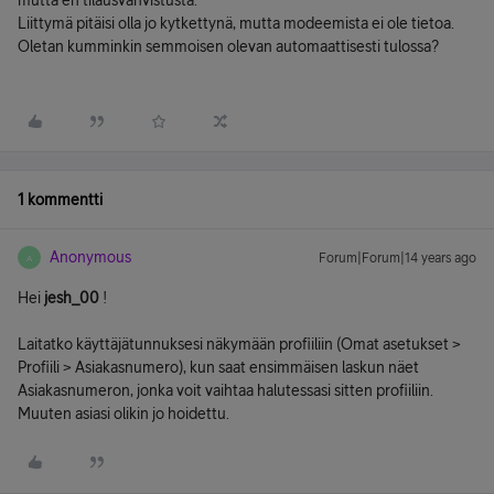
mutta en tilausvahvistusta.
Liittymä pitäisi olla jo kytkettynä, mutta modeemista ei ole tietoa.
Oletan kumminkin semmoisen olevan automaattisesti tulossa?
1 kommentti
Anonymous
Forum|Forum|14 years ago
A
Hei
jesh_00
!
Laitatko käyttäjätunnuksesi näkymään profiiliin (Omat asetukset >
Profiili > Asiakasnumero), kun saat ensimmäisen laskun näet
Asiakasnumeron, jonka voit vaihtaa halutessasi sitten profiiliin.
Muuten asiasi olikin jo hoidettu.