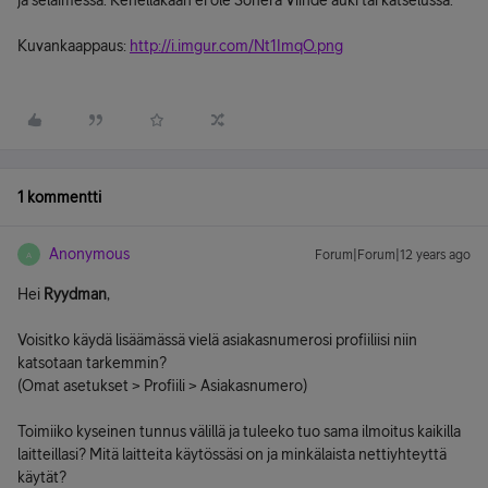
ja selaimessa. Kenelläkään ei ole Sonera Viihde auki tai katselussa.
Kuvankaappaus:
http://i.imgur.com/Nt1ImqO.png
1 kommentti
Anonymous
Forum|Forum|12 years ago
A
Hei
Ryydman
,
Voisitko käydä lisäämässä vielä asiakasnumerosi profiiliisi niin
katsotaan tarkemmin?
(Omat asetukset > Profiili > Asiakasnumero)
Toimiiko kyseinen tunnus välillä ja tuleeko tuo sama ilmoitus kaikilla
laitteillasi? Mitä laitteita käytössäsi on ja minkälaista nettiyhteyttä
käytät?