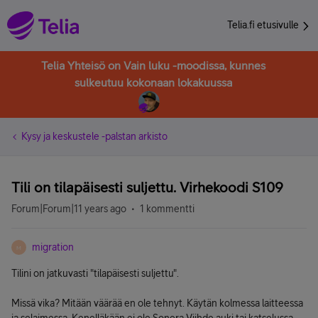
Telia.fi etusivulle
Telia Yhteisö on Vain luku -moodissa, kunnes
sulkeutuu kokonaan lokakuussa
Kysy ja keskustele -palstan arkisto
Tili on tilapäisesti suljettu. Virhekoodi S109
Forum|Forum|11 years ago
1 kommentti
migration
M
Tilini on jatkuvasti "tilapäisesti suljettu".
Missä vika? Mitään väärää en ole tehnyt. Käytän kolmessa laitteessa