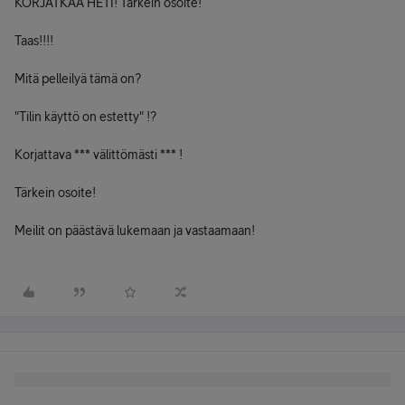
KORJATKAA HETI! Tärkein osoite!
Taas!!!!
Mitä pelleilyä tämä on?
"Tilin käyttö on estetty" !?
Korjattava *** välittömästi *** !
Tärkein osoite!
Meilit on päästävä lukemaan ja vastaamaan!