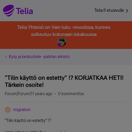
Telia.fi etusivulle
Telia Yhteisö on Vain luku -moodissa, kunnes
sulkeutuu kokonaan lokakuussa
Kysy ja keskustele -palstan arkisto
"Tilin käyttö on estetty" !? KORJATKAA HETI!
Tärkein osoite!
Forum|Forum|11 years ago
0 kommenttia
migration
M
"Tilin käyttö on estetty" !?