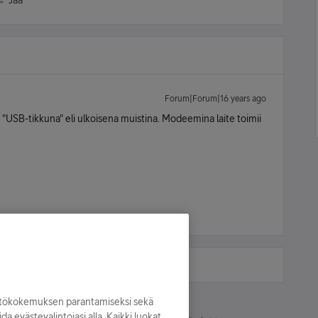
Jaa
Forum|Forum|16 years ago
"USB-tikkuna" eli ulkoisena muistina. Modeemina laite toimii
yttökokemuksen parantamiseksi sekä
oida evästevalintojasi alla. Kaikki luokat