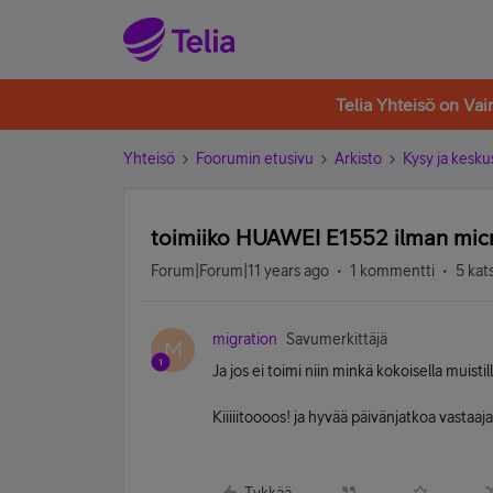
Telia Yhteisö on Va
Yhteisö
Foorumin etusivu
Arkisto
Kysy ja kesku
toimiiko HUAWEI E1552 ilman micr
Forum|Forum|11 years ago
1 kommentti
5 kat
migration
Savumerkittäjä
M
Ja jos ei toimi niin minkä kokoisella muistil
Kiiiiitoooos! ja hyvää päivänjatkoa vastaajall