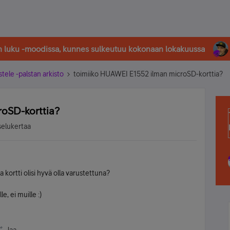
in luku -moodissa, kunnes sulkeutuu kokonaan lokakuussa
stele -palstan arkisto
toimiiko HUAWEI E1552 ilman microSD-korttia?
oSD-korttia?
selukertaa
la kortti olisi hyvä olla varustettuna?
e, ei muille :)