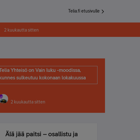
Telia.fi etusivulle
2 kuukautta sitten
Telia Yhteisö on Vain luku -moodissa,
kunnes sulkeutuu kokonaan lokakuussa
2 kuukautta sitten
Älä jää paitsi – osallistu ja