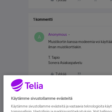
Tykkää
1 kommentti
Anonymous
A
Muistikortin kanssa modeemia voi käyttää 
ilman muistikorttiakin.
T. Tapio
Sonera Asiakaspalvelu
Tykkää
Käytämme sivustollamme evästeitä
Käytämme sivustollamme evästeitä ja vastaavia teknologioita kä
toiminnallisiin, tilastollisiin ja markkinointitarkoituksiin. Voit hallinn