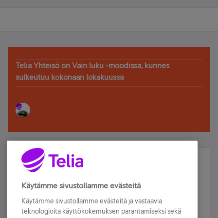
Telia Yhteisö on Vain luku -moodissa, kunnes
sulkeutuu kokonaan lokakuussa
Älä jää paitsi – osallistu ja voita!
Tilaa Telian uutiskirje ja olet mukana arvonnassa.
Käytämme sivustollamme evästeitä
Samalla saat parhaat asiakasedut suoraan
Käytämme sivustollamme evästeitä ja vastaavia
sähköpostiisi.
teknologioita käyttökokemuksen parantamiseksi sekä