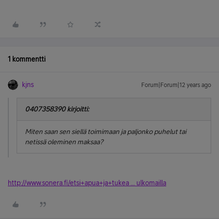
1 kommentti
kjns
Forum|Forum|12 years ago
0407358390 kirjoitti:
Miten saan sen siellä toimimaan ja paljonko puhelut tai
netissä oleminen maksaa?
http://www.sonera.fi/etsi+apua+ja+tukea ... ulkomailla