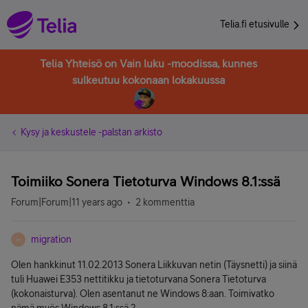
Telia.fi etusivulle
Telia Yhteisö on Vain luku -moodissa, kunnes
sulkeutuu kokonaan lokakuussa
Kysy ja keskustele -palstan arkisto
Toimiiko Sonera Tietoturva Windows 8.1:ssä
Forum|Forum|11 years ago
2 kommenttia
migration
M
Olen hankkinut 11.02.2013 Sonera Liikkuvan netin (Täysnetti) ja siinä
tuli Huawei E353 nettitikku ja tietoturvana Sonera Tietoturva
(kokonaisturva). Olen asentanut ne Windows 8:aan. Toimivatko