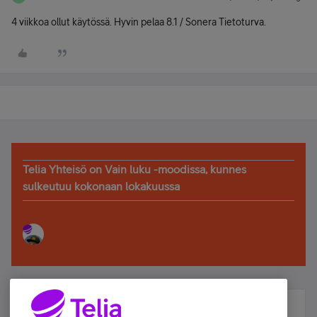
4 viikkoa ollut käytössä. Hyvin pelaa 8.1 / Sonera Tietoturva.
Telia Yhteisö on Vain luku -moodissa, kunnes
sulkeutuu kokonaan lokakuussa
Älä jää paitsi – osallistu ja voita!