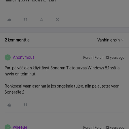
nämä myös Windows 8.1:ssä ?
2 kommenttia
Vanhin ensin
Anonymous
Forum|Forum|12 years ago
A
Pari päivää olen käyttänyt Soneran Tietoturvaa Windows 8.1:ssä ja
hyvin on toiminut.
Rohkeasti vaan asennat ja jos ongelmia tulee, niin palautetta vaan
Soneralle :)
wheeler
Forum|Forum|12 years ago
W