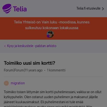
Telia.fi etusivulle
Telia Yhteisö on Vain luku -moodissa, kunnes
sulkeutuu kokonaan lokakuussa
Kysy ja keskustele -palstan arkisto
Toimiiko uusi sim kortti?
Forum|Forum|11 years ago
1 kommentti
migration
M
Toimiiko toisen liittymän sim kortti puhelimessani, vaikka se on ollut
kytkypuhelin. Olen ostanut uuden puhelimen ja maksanut jäljelle
jääneet kuukausimaksut. Eli puhelimestani ei tule enää