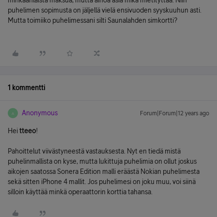
minkäänlaista maksua, mutta ainoa asia mikä mietityttää. Niin
puhelimen sopimusta on jäljellä vielä ensivuoden syyskuuhun asti.
Mutta toimiiko puhelimessani silti Saunalahden simkortti?
1 kommentti
Anonymous
Forum|Forum|12 years ago
A
Hei
tteeo
!
Pahoittelut viivästyneestä vastauksesta. Nyt en tiedä mistä
puhelinmallista on kyse, mutta lukittuja puhelimia on ollut joskus
aikojen saatossa Sonera Edition malli eräästä Nokian puhelimesta
sekä sitten iPhone 4 mallit. Jos puhelimesi on joku muu, voi siinä
silloin käyttää minkä operaattorin korttia tahansa.